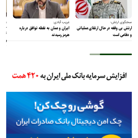
سخنگوی ارتش؛
غریب آبادی:
عضو ک
خارج
ارتش بی وقفه در حال ارتقای عملیاتی
ایران و عمان به نقطه توافق درباره
ترامپ
و دفاعی است
هرمز رسیدند
را پس