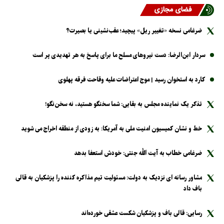
فضای مجازی
ضرغامی نسخه «تغییر ریل» پیچید؛ عقب‌نشینی یا بصیرت؟
سردار ابن‌الرضا: دست نیرو‌های مسلح ما برای پاسخ به هر تهدیدی پر است
کارد به استخوان رسید | موج اعتراضات علیه وقاحت فرقه پهلوی
تذکر یک نماینده مجلس به بقایی: شما سخنگو هستید، نه سخن‌نگو!
خط و نشان کمیسیون امنیت ملی به آمریکا: به زودی از منطقه اخراج می شوید
ضرغامی خطاب به آیت الله جنتی: خودش استعفا بدهد
مشاور رسانه ای نزدیک به دولت: مسئولیت تیم مذاکره کننده را پزشکیان به قالی
باف داد
رسایی: قالی باف و پزشکیان شکست عشقی خورده‌اند