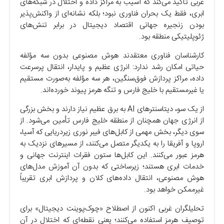
غربی تأکید می‌کند که آسیب به مراکز داده و اختلال در شبکه‌های
ابری، فقط یک بحران فناوری نبود؛ بلکه نشانه‌ای از واکنش‌پذیر
بودن زنجیره جهانی اقتصاد دیجیتال در برابر تنش‌های
ژئوپلیتیکی منطقه بود.
کارشناسان فناوری معتقدند هوش مصنوعی بدون سه مؤلفه
حیاتی امکان رشد ندارد: انرژی عظیم و پایدار، انتقال پرسرعت
داده، مراکز پردازش فوق‌سنگین، هر سه مؤلفه به‌صورت مستقیم
یا غیرمستقیم با خلیج فارس و تنگه هرمز پیوند خورده‌اند.
از یک سو، دیتاسنترهای AI به برق عظیم نیاز دارند و بخش بزرگی
از انرژی جهان همچنان از منطقه خلیج فارس تأمین می‌شود. از
سوی دیگر، بخش مهمی از کابل‌های فیبر نوری زیردریایی که آسیا،
اروپا و آفریقا را به یکدیگر متصل می‌کنند، از مسیرهای نزدیک به
هرمز عبور می‌کنند. این کابل‌ها ستون فقرات اینترنت جهانی و
خدمات ابری هستند؛ زیرساختی که بدون آن آموزش مدل‌های
هوش مصنوعی، انتقال داده‌های کلان و پردازش ابری تقریباً
غیرممکن خواهد بود.
تحلیلگران غربی اکنون از اصطلاح «چوک‌پوینت دیجیتال» برای
توصیف هرمز استفاده می‌کنند؛ یعنی نقطه‌ای که اختلال در آن