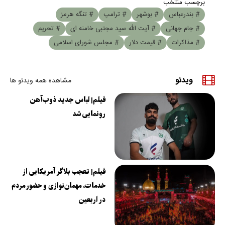
برچسب منتخب
# بندرعباس
# بوشهر
# ترامپ
# تنگه هرمز
# جام جهانی
# آیت الله سید مجتبی خامنه ای
# تحریم
# مذاکرات
# قیمت دلار
# مجلس شورای اسلامی
ویدئو
مشاهده همه ویدئو ها
فیلم| لباس جدید ذوب‌آهن
رونمایی شد
فیلم| تعجب بلاگر آمریکایی از
خدمات، مهمان‌نوازی و حضور مردم
در اربعین