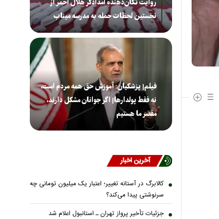
روایت تکان‌دهنده امدادگر هلال احمر از
نخستین لحظات حمله به مدرسه میناب
فیلم| پزشکیان: آموزش حق همه مردم است،
نه فقط پولدارها| اگر جوانان مشکل دارند،
مقصر ما هستیم
آخرین اخبار
کالابرگ در آستانه تغییر؛ اعتبار یک میلیون تومانی چه
سرنوشتی پیدا می‌کند؟
جزئیات تأخیر پرواز تهران ـ استانبول اعلام شد