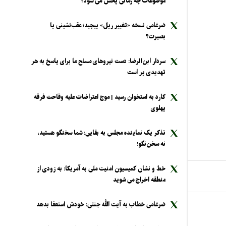
موضوعات چه زمانی پخش می شود؟
ضرغامی نسخه «تغییر ریل» پیچید؛ عقب‌نشینی یا
بصیرت؟
سردار ابن‌الرضا: دست نیرو‌های مسلح ما برای پاسخ به هر
تهدیدی پر است
کارد به استخوان رسید | موج اعتراضات علیه وقاحت فرقه
پهلوی
تذکر یک نماینده مجلس به بقایی: شما سخنگو هستید،
نه سخن‌نگو!
خط و نشان کمیسیون امنیت ملی به آمریکا: به زودی از
منطقه اخراج می شوید
ضرغامی خطاب به آیت الله جنتی: خودش استعفا بدهد