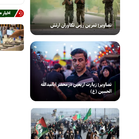
اخبار 
تصاویر| تمرین رزمی تکاوران ارتش
تصاویر| زیارت اربعین در محضر اباعبدالله
الحسین (ع)