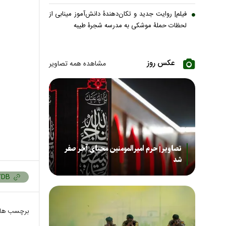
فیلم| روایت جدید و تکان‌دهندۀ دانش‌آموز مینابی از
لحظات حملۀ موشکی به مدرسه شجرۀ طیبه
عکس روز
مشاهده همه تصاویر
تصاویر| حرم امیرالمومنین محیای آخر صفر
شد
برچسب ها