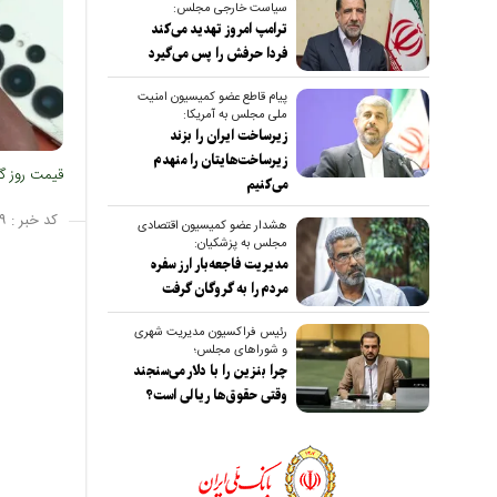
سیاست خارجی مجلس:
ترامپ امروز تهدید می‌کند
فردا حرفش را پس می‌گیرد
پیام قاطع عضو کمیسیون امنیت
ملی مجلس به آمریکا:
زیرساخت ایران را بزند
زیرساخت‌هایتان را منهدم
قیمت روز گوشی موبایل در 
می‌کنیم
کد خبر :
۹
هشدار عضو کمیسیون اقتصادی
مجلس به پزشکیان:
مدیریت فاجعه‌بار ارز سفره
مردم را به گروگان گرفت
رئیس فراکسیون مدیریت شهری
و شوراهای مجلس؛
چرا بنزین را با دلار می‌سنجند
وقتی حقوق‌ها ریالی است؟