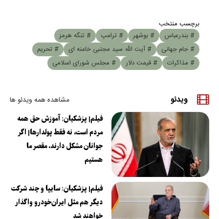
برچسب منتخب
# بندرعباس
# بوشهر
# ترامپ
# تنگه هرمز
# جام جهانی
# آیت الله سید مجتبی خامنه ای
# تحریم
# مذاکرات
# قیمت دلار
# مجلس شورای اسلامی
ویدئو
مشاهده همه ویدئو ها
فیلم| پزشکیان: آموزش حق همه
مردم است، نه فقط پولدارها| اگر
جوانان مشکل دارند، مقصر ما
هستیم
فیلم| پزشکیان: سایپا و چند شرکت
دیگر هم مثل ایران‌خودرو واگذار
خواهند شد