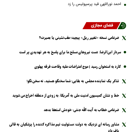
احمد نوراللهی قید پرسپولیس را زد
فضای مجازی
ضرغامی نسخه «تغییر ریل» پیچید؛ عقب‌نشینی یا بصیرت؟
سردار ابن‌الرضا: دست نیرو‌های مسلح ما برای پاسخ به هر تهدیدی پر است
کارد به استخوان رسید | موج اعتراضات علیه وقاحت فرقه پهلوی
تذکر یک نماینده مجلس به بقایی: شما سخنگو هستید، نه سخن‌نگو!
خط و نشان کمیسیون امنیت ملی به آمریکا: به زودی از منطقه اخراج می شوید
ضرغامی خطاب به آیت الله جنتی: خودش استعفا بدهد
مشاور رسانه ای نزدیک به دولت: مسئولیت تیم مذاکره کننده را پزشکیان به قالی
باف داد