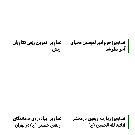
تصاویر| حرم امیرالمومنین محیای
تصاویر| تمرین رزمی تکاوران
آخر صفر شد
ارتش
تصاویر| زیارت اربعین در محضر
تصاویر| پیاده‌روی جاماندگان
اباعبدالله الحسین (ع)
اربعین حسینی (ع) در تهران