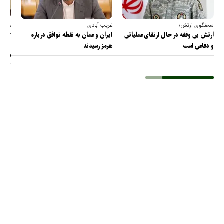
سخنگوی ارتش؛
غریب آبادی:
عضو ک
خارج
ارتش بی وقفه در حال ارتقای عملیاتی
ایران و عمان به نقطه توافق درباره
ترامپ
و دفاعی است
هرمز رسیدند
را پس