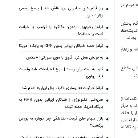
 مردم در
راز قبض‌های میلیونی برق فاش شد | پاسخ رسمی
وزارت نیرو
جنگ، بخش
فیلم| رحیم‌پور ازغدی: مذاکره با ترامپ یا خیانت
دیشه‌ها،
است یا حماقت!
بودند.
فیلم| حمله خلبانان ایرانی بدون GPS به پایگاه آمریکا
 و رفتار
به قولش عمل کرد: گاوی با موی صورتی! +عکس
 این مقطع
کارد به استخوان رسید | موج اعتراضات علیه وقاحت
د.
فرقه پهلوی
فیلم| جزئیات فعال‌سازی «کیف پول ایران» اعلام شد
د، اما از
ضربه‌فنی تکنولوژی | خلبانان ایرانی بدون GPS به
د و هرگز
پایگاه آمریکا حمله کردند
ار را حفظ
بازار سهام جان گرفت؛ نقدینگی چرا دوباره به بورس
نارضایتی
برگشت؟
 کالا به
ارتش بی وقفه در حال ارتقای عملیاتی و دفاعی است