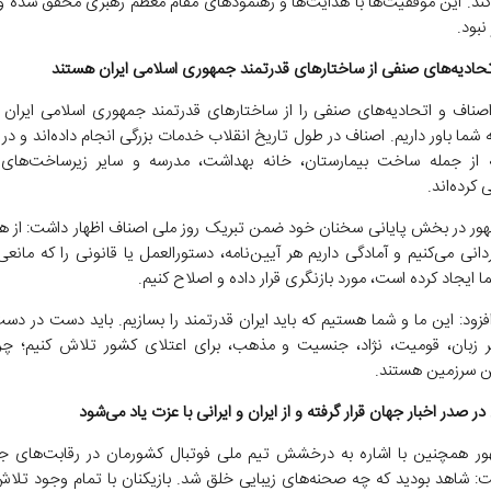
ند. این موفقیت‌ها با هدایت‌ها و رهنمودهای مقام معظم رهبری محقق شده و
نبود.
تحادیه‌های صنفی از ساختارهای قدرتمند جمهوری اسلامی ایران هستند
صناف و اتحادیه‌های صنفی را از ساختارهای قدرتمند جمهوری اسلامی ایران
 شما باور داریم. اصناف در طول تاریخ انقلاب خدمات بزرگی انجام داده‌اند و در
عه از جمله ساخت بیمارستان، خانه بهداشت، مدرسه و سایر زیرساخت‌های
 کرده‌اند.
ر در بخش پایانی سخنان خود ضمن تبریک روز ملی اصناف اظهار داشت: از هم
نی می‌کنیم و آمادگی داریم هر آیین‌نامه، دستورالعمل یا قانونی را که مانع
 ایجاد کرده است، مورد بازنگری قرار داده و اصلاح کنیم.
زود: این ما و شما هستیم که باید ایران قدرتمند را بسازیم. باید دست در دس
ر زبان، قومیت، نژاد، جنسیت و مذهب، برای اعتلای کشور تلاش کنیم؛ چر
ین سرزمین هستند.
 در صدر اخبار جهان قرار گرفته و از ایران و ایرانی با عزت یاد می‌شود
ر همچنین با اشاره به درخشش تیم ملی فوتبال کشورمان در رقابت‌های ج
ت: شاهد بودید که چه صحنه‌های زیبایی خلق شد. بازیکنان با تمام وجود تلاش