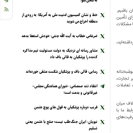
نه سخن‌نگو!
ن باشیم.
خط و نشان کمیسیون امنیت ملی به آمریکا: به زودی از
رای تأمین
منطقه اخراج می شوید
ا مشکلات
ضرغامی خطاب به آیت الله جنتی: خودش استعفا بدهد
اشته‌اید،
مشاور رسانه ای نزدیک به دولت: مسئولیت تیم مذاکره
کننده را پزشکیان به قالی باف داد
شبختانه
رسایی: قالی باف و پزشکیان شکست عشقی خورده‌اند
ر تجارت،
 تعاملات
انتقاد تند صمصامی: «شورای هماهنگی مجلس»
غیرقانونی و بدعت است!
لاف میان
فریب دوباره پزشکیان به قول های پوچ دشمن
بط ما با
رفیت‌های
نبویان: ایران جنگ‌طلب نیست؛ صلح با دشمن یعنی
تسلیم