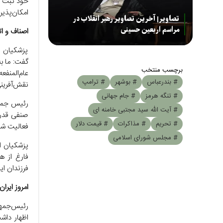
خود ثبت ک
امکان‌پذیر 
تصاویر| آخرین تصاویر رهبر انقلاب در
مراسم اربعین حسینی
اصناف و ا
پزشکیان ا
گفت: ما به
برچسب منتخب
عام‌المنف
# بندرعباس
# بوشهر
# ترامپ
نقش‌آفرینی
# تنگه هرمز
# جام جهانی
رئیس جمهو
# آیت الله سید مجتبی خامنه ای
صنفی قدردا
# تحریم
# مذاکرات
# قیمت دلار
فعالیت شما
# مجلس شورای اسلامی
پزشکیان اف
فارغ از ه
فرزندان ا
امروز ایران
رئیس‌جمهو
اظهار داش