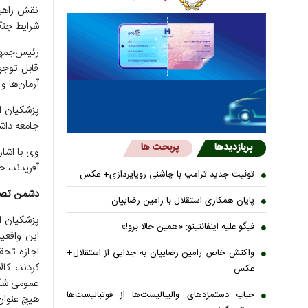
نقش راهبر
شرایط جنگ
رئیس‌جمهو
قابل توجه
آرمان‌ها و
پزشکیان ا
جامعه داش
پربازدیدها
پربحث ها
وی با اشار
آفریدند، ح
توئیت جدید ترامپ با چاشنی رویاپردازی+ عکس
دشمن تصور
پایان همکاری استقلال با رامین رضاییان
پزشکیان اد
فیگو علیه اینفانتینو: «همین حالا برو!»
این واقعی
اجازه تحقق
واکنش خاص رامین رضاییان به جدایی از استقلال+
کردند، کا
عکس
عمومی شکل
حباب دستمزدهای والیبالیست‌ها از فوتبالیست‌ها
هیچ عنوا