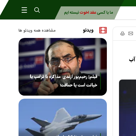
ما با کسی
عقد اخوت
نبسته ایم
ویدئو
مشاهده همه ویدئو ها
 آب
فیلم| رحیم‌پور ازغدی: مذاکره با ترامپ یا
خیانت است یا حماقت!