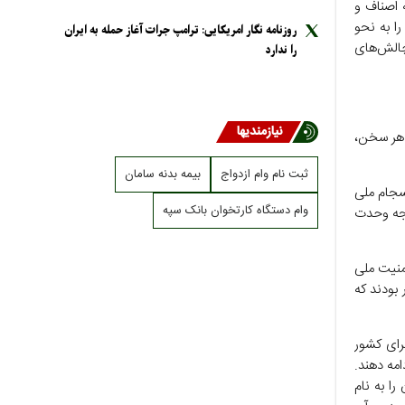
 اصناف و
را به نحو
روزنامه نگار امریکایی: ترامپ جرات آغاز حمله به ایران
چالش‌های
را ندارد
نیازمندیها
 هر سخن،
ثبت نام وام ازدواج
بیمه بدنه سامان
سجام ملی
وام دستگاه کارتخوان بانک سپه
تیجه وحدت
منیت ملی
بودند که
رای کشور
امه دهند.
ا به نام