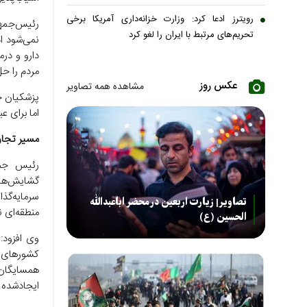
رویترز ادعا کرد: وزارت خزانه‌داری آمریکا برخی
رئیس‌جمهو
تحریم‌های مرتبط با ایران را لغو کرد
نمی‌شود اد
دارو و در
مردم را حل
عکس روز
مشاهده همه تصاویر
پزشکیان خط
اما برای 
مسیر تجار
رئیس جمه
گشایش‌های
سرمایه‌گذ
تصاویر| زیارت اربعین در محضر اباعبدالله
منطقه‌ای ن
الحسین (ع)
وی افزود:
کشورهای م
همسایگان 
ایجادشده ب