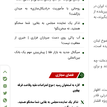
ایران در
روحانی با مأموریت «رادیکال‌سازی» به میدان
ن‌شده از
بازگشت؟
یرند، به
تذکر یک نماینده مجلس به بقایی: شما سخنگو
هستید، نه سخن‌نگو!
آب پاکی روی دست سربازان فراری | خبری از
ضوع لبنان
معافیت نیست!
یده است،
سیگنال جدید به بازار طلا | پیش‌بینی مهم یک بانک
بین‌المللی
‌اند؛ چه
د و برای
فضای مجازی
کارد به استخوان رسید | موج اعتراضات علیه وقاحت فرقه
ت، اظهار
پهلوی
رتی قادر
ژه اقشار
تذکر یک نماینده مجلس به بقایی: شما سخنگو هستید،