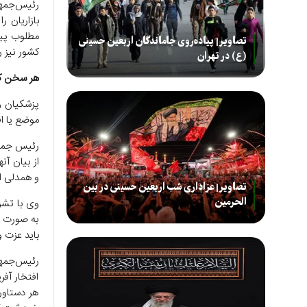
رئیس‌جمهو
بازاریان ر
مطلوب پیش
تصاویر| پیاده‌روی جاماندگان اربعین حسینی
کشور نیز 
(ع) در تهران
هر سخن ک
پزشکیان و
موضع یا ا
رئیس جمهو
از بیان آن
و همدلی ا
تصاویر| عزاداری شب اربعین حسینی در بین
الحرمین
وی با تشر
به صورت م
باید عزت 
رئیس‌جمهو
افتخار آفر
هر دستاور