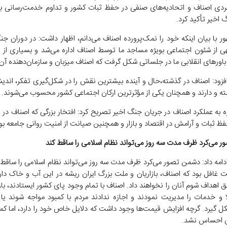
دی اصناف و اتحادیه‌های صنفی در حفظ ثبات کشور و تداوم خدمت‌رسانی به
 اخیر تأکید کرد.
ر با بیان اینکه خود را نمک‌پرورده اصناف می‌دانم، اظهار داشت: در دوران 
ی از شئون اجتماعی بویژه مساجد ما توسط اصناف اداره می‌شد و بسیاری از ان
 باورهای انقلابی ما در جلساتی شکل گرفت که اصناف میزبان و سازمان‌دهنده آن 
فزود: اصناف در گذشته،حال و آینده بیشترین نقش را در شکل‌گیری تفکر، اندیشه
ته و دارند و همچنان یکی از مؤثرترین ارکان اجتماعی کشور محسوب می‌شوند.
ه به عملکرد اصناف در جریان جنگ اخیر تصریح کرد: افتخار بزرگی که اصناف در
فظ ثبات و آرامش در اقتصاد و بازار و همچنین صیانت از امنیت روانی جامعه بو
 می‌کرد ظرف مدت سه روز می‌تواند نظام اسلامی را ساقط کند
امه داد: دشمن تصور می‌کرد ظرف مدت سه روز می‌تواند نظام اسلامی را ساقط کن
ت غافل بود که اصناف، بازاریان و ملت بزرگ ایران ریشه در این آب و خاک دارن
 اهداف شوم آنان را نخواهند داد. اصناف با تمام وجود پای کشور ایستادند، باز
لا و خدمات را مدیریت نمودند و اجازه ندادند مردم با کمبود مواجه شوند یا 
 گیرد. گرچه افزایش قیمت‌ها وجود داشت که دلایل خاص خود را دارد، اما کمبود
ن احساس نشد.