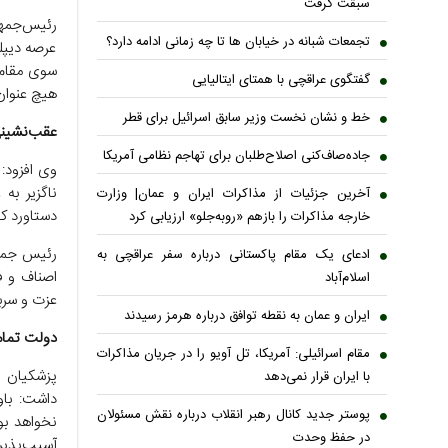
سبقت گرفت
رئیس‌جمهو
تجمعات شبانه در خیابان ها تا چه زمانی ادامه دارد؟
عرصه دیپل
سوی مقام 
گفتگوی عراقچی با همتای ایتالیایی
هیچ عنوان 
خط و نشان نخست وزیر سابق اسرائیل برای قطر
عقب‌نشین
جاده‌صاف‌کنی اصلاح‌طلبان برای تهاجم نظامی آمریکا
وی افزود: 
ناگزیر به
آخرین جزئیات از مذاکرات ایران و عمان| وزارت
دستاورد 
خارجه مذاکرات را بازهم «روبه‌جلو» ارزیابی کرد
رئیس جمهو
ادعای یک مقام پاکستانی درباره سفر عراقچی به
اصناف و ف
اسلام‌آباد
عزت و سرب
ایران و عمان به نقطه توافق درباره هرمز رسیدند
دولت تمام
مقام اسرائیلی: آمریکا، تل آویو را در جریان مذاکرات
پزشکیان ب
با ایران قرار نمی‌دهد
داشت: باو
پوستر جدید کانال رهبر انقلاب درباره نقش مسئولان
نخواهد بو
در حفظ وحدت
آسیب‌پذیر 