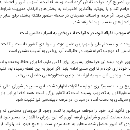
ر تصریح کرد: دولت تلاش کرده است زمینه فعالیت، تسهیل امور و اعتماد به
ا فراهم کند و با رویکرد واگذاری اختیارات به بخش‌های اثرگذار، مدیریت شرایط 
 ببرد. اگر مردم و اصناف همچنان در صحنه حضور داشته باشند، برای سایر 
راه‌حل‌های مناسب پیدا خواهد شد.
ه موجب تفرقه شود، در حقیقت آب ریختن به آسیاب دشمن است
حدت و انسجام ملی را مهم‌ترین عامل عزت و سربلندی کشور دانست و گفت:
قدامی که موجب تفرقه شود، در حقیقت آب ریختن به آسیاب دشمن است.
ر افزود: بنده نیز حرف‌های بسیاری برای گفتن دارم، اما برای حفظ وحدت و ان
ها خودداری کرده‌ام تا این مسیر ادامه یابد. اگر امروز به این نقطه رسیده‌ایم، ن
ست و بدون این سرمایه ارزشمند، چنین دستاوردهایی حاصل نمی‌شد.
یح روند تصمیم‌گیری درباره مذاکرات اظهار داشت: این مسیر در شورای عالی ا
تفق‌القول به تصویب رسیده است که اتفاق بزرگی است. همه اعضا بر این باور 
و سربلندی به دست آمده در میدان، در عرصه دیپلماسی نیز تثبیت شود.
ر تأکید کرد: خود را موظف می‌دانیم با تمام وجود از نیروهای مسلحی که ب
یدند حمایت کنیم و شرایطی فراهم آوریم که این عزیزان با اقتدار به مسیر خود اد
دی که امروز حاصل شده متعلق به همه مردم است و هیچ فردی نمی‌تواند آن ر