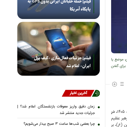
فیلم| حمله خلبانان ایرانی بدون GPS به
پایگاه آمریکا
فیلم| جزئیات فعال‌سازی «کیف پول
، موضع یا
برای گفتن
ایران» اعلام شد
آخرین اخبار
زمان دقیق واریز معوقات بازنشستگان اعلام شد؟ |
،
در
جزئیات جدید منتشر شد
هبر عظیم
چرا بعضی شب‌ها ساعت ۳ صبح بیدار می‌شویم؟
 (ع)، بر