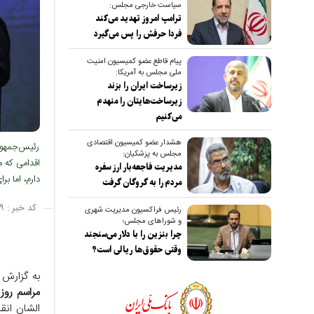
سیاست خارجی مجلس:
ترامپ امروز تهدید می‌کند
فردا حرفش را پس می‌گیرد
پیام قاطع عضو کمیسیون امنیت
ملی مجلس به آمریکا:
زیرساخت ایران را بزند
زیرساخت‌هایتان را منهدم
می‌کنیم
هشدار عضو کمیسیون اقتصادی
رئیس‌جمهور
مجلس به پزشکیان:
اقدامی که 
مدیریت فاجعه‌بار ارز سفره
دارم، اما ب
مردم را به گروگان گرفت
کد خبر :
۹
رئیس فراکسیون مدیریت شهری
و شوراهای مجلس؛
چرا بنزین را با دلار می‌سنجند
وقتی حقوق‌ها ریالی است؟
به گزارش 
مراسم روز
الشان انق