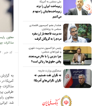
ملی مجلس به آمریکا:
زیرساخت ایران را بزند
زیرساخت‌هایتان را منهدم
می‌کنیم
هشدار عضو کمیسیون اقتصادی
مجلس به پزشکیان:
مدیریت فاجعه‌بار ارز سفره
معاون رئیس‌
مردم را به گروگان گرفت
مذاکرات چها
رئیس فراکسیون مدیریت شهری
و شوراهای مجلس؛
کد خبر :
۶
چرا بنزین را با دلار می‌سنجند
وقتی حقوق‌ها ریالی است؟
سخنگوی وزارت خارجه:
به گزارش 
نه نگران نفت هستیم، نه
آمریکا در
نگران نگرانی‌های آمریکا!
مذاکرات چه
طرفین پر
معاون رئیس
شد: ایرانی