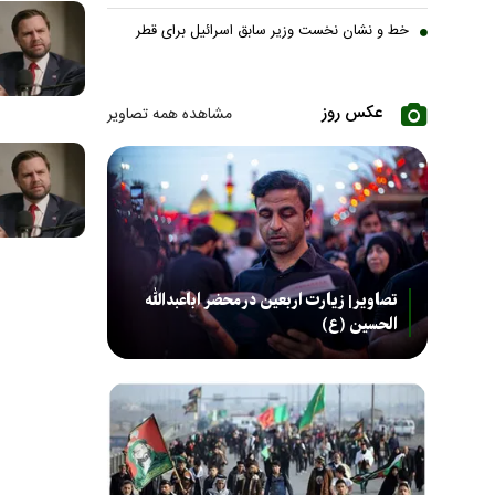
خط و نشان نخست وزیر سابق اسرائیل برای قطر
عکس روز
مشاهده همه تصاویر
تصاویر| زیارت اربعین در محضر اباعبدالله
الحسین (ع)