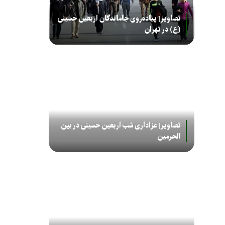
تصاویر| پیاده‌روی جاماندگان اربعین حسینی
(ع) در تهران
تصاویر| عزاداری شب اربعین حسینی در بین
الحرمین