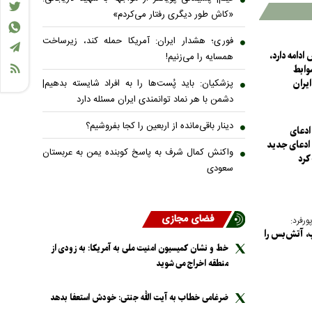
«کاش طور دیگری رفتار می‌کردم»
فوری؛ هشدار ایران: آمریکا حمله کند، زیرساخت
ادامه دارد،
همسایه را می‌زنیم!
وابط
پزشکیان: باید پُست‌ها را به افراد شایسته بدهیم|
یران
دشمن با هر نماد توانمندی ایران مسئله دارد
دینار باقی‌مانده از اربعین را کجا بفروشیم؟
ادعای
 ادعای جدید
واکنش کمال شرف به پاسخ کوبنده یمن به عربستان
کرد
سعودی
فضای مجازی
رفرد:
، آتش‌بس را
خط و نشان کمیسیون امنیت ملی به آمریکا: به زودی از
منطقه اخراج می شوید
ضرغامی خطاب به آیت الله جنتی: خودش استعفا بدهد