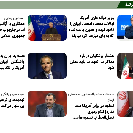
مرتبط
وزیر خزانه داری آمریکا:
اسماعیل بقایی:
ایالات متحده اقتصاد ایران را
همکاری با آژانس 
نابود کرده و همین باعث شده
اما در چارچوب ض
که به پای میز مذاکره بیایند
جمهوری اسلامی ا
هشدار پزشکیان درباره
دست رد ایران به 
مذاکرات: تعهدات باید عملی
واشنگتن | ایران
شود
آمریکا را تکذیب 
حجت‌الاسلام‌والمسلمین محسنی
امیرحسین بانکی پو
تهدیدهای ترامپ
اژه‌ای
تسلیم در برابر آمریکا معنا
بی‌اعتبار می‌کند
ندارد| کلام رهبری
فصل‌الخطاب تصمیم‌هاست