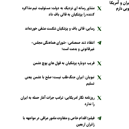
ران و آمریکا
مشاور رسانه ای نزدیک به دولت: مسئولیت تیم مذاکره
بی دارم
کننده را پزشکیان به قالی باف داد
رسایی: قالی باف و پزشکیان شکست عشقی خورده‌اند
انتقاد تند صمصامی: «شورای هماهنگی مجلس»
غیرقانونی و بدعت است!
فریب دوباره پزشکیان به قول های پوچ دشمن
نبویان: ایران جنگ‌طلب نیست؛ صلح با دشمن یعنی
تسلیم
روزنامه نگار امریکایی: ترامپ جرات آغاز حمله به ایران
را ندارد
فیلم| اقدام خاص و متفاوت مامور عراقی در مواجهه با
زائران اربعین