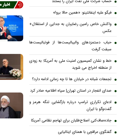
حساب‌ شرکت ملی نفت ایران را بستند
اخبار 
فیگو علیه اینفانتینو: «همین حالا برو!»
واکنش خاص رامین رضاییان به جدایی از استقلال+
عکس
حباب دستمزدهای والیبالیست‌ها از فوتبالیست‌ها
سبقت گرفت
خط و نشان کمیسیون امنیت ملی به آمریکا: به زودی
از منطقه اخراج می شوید
تجمعات شبانه در خیابان ها تا چه زمانی ادامه دارد؟
صدای انفجار در استان تهران| سپاه اطلاعیه صادر کرد
ادعای تکراری ترامپ درباره بازگشایی تنگه هرمز و
گفت‌وگو با ایران
جاده‌صاف‌کنی اصلاح‌طلبان برای تهاجم نظامی آمریکا
گفتگوی عراقچی با همتای ایتالیایی