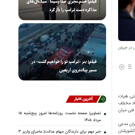
فیلم| خشم مجری صداوسیما : سیگنال‌های
مذاکره دست ترامپ را باز کرد
ر در جریان
فیلم| بنر «ترامپ تو را خواهیم کشت» در
مسیر پیاده‌روی اربعین
ستی هیات
آخرین اخبار
اد مختلف
 فنی میان
تصاویر| صفحه نخست روزنامه‌ها امروز پنج‌شنبه ۱۵
مرداد ۱۴۰۵
یران مدعی
ه کشورشان
خبر مهم برای دارندگان سهام عدالت| ماجرای واریز ۳