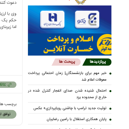
دعوت کنند
وی با ارزی
حکم یک خان
اما زیربنای
پربازدیدها
پربحث ها
خبر مهم برای بازنشستگان| زمان احتمالی پرداخت
معوقات اعلام شد
احتمال شنیده شدن صدای انفجار کنترل شده در
خارج از محدوده یزد
برچسب ها
توئیت جدید ترامپ با چاشنی رویاپردازی+ عکس
توافق ای
پایان همکاری استقلال با رامین رضاییان