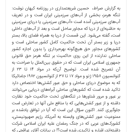
به گزارش صراط، حسین شریعتمداری در روزنامه کیهان نوشت:
تنگه هرمز، بخشی از آب‌های سرزمینی ایران است و در تعریف
آب‌های سرزمینی آمده است «آب‌های سرزمینی یا دریای سرزمینی
به حاشیه‌ای از دریا که مجاور ساحل است و بعد از آب‌های داخلی
است، گفته می‌شود. این قسمت از دریا به همراه فضای بالا، بستر
دریا و زیر بستر آن تحت حاکمیت کامل کشور ساحلی است و
کشور‌های مجاور حق هیچ‌گونه بهره‌برداری را بدون اجازه کشور
ساحلی ندارند» از این روی حاکمیت بر تنگه هرمز حق قانونی
جمهوری اسلامی ایران است که در حقوق بین‌الملل با صراحت به
آن تصریح شده است. توضیح آن‌که در مواد ۱۴ تا ۲۳ از
کنوانسیون ۱۹۵۸ ژنو و مواد ۱۷ تا ۳۷ از کنوانسیون ۱۹۸۲ جامائیکا
که به موضوع دریای ساحلی و حق عبور کشتی‌ها اختصاص دارد
تاکید شده است که کشور‌های ساحلی آبراه‌های دریایی می‌توانند
بر عبور و مرور شناور‌ها در تنگه‌های تحت حاکمیت خود نظارت
داشته و از عبور کشتی‌هایی که با منافع ملی آنها در تعارض است
جلوگیری کنند. اکنون سؤال این است که آیا در توافق یاد‌شده بر
ممنوعیت عبور کشتی‌های وابسته به آمریکا، رژیم صهیونیستی،
کشورک‌های عربی که در جنگ رمضان علیه ایران اسلامی شرکت
داشته‌اند، اشاره و تاکیدی شده است؟! در بیانات آقای عراقچی که