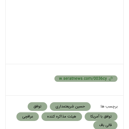
برچسب ها:
حسین شریعتمداری
توافق
توافق با آمریکا
هیئت مذاکره کننده
عراقچی
قالی باف