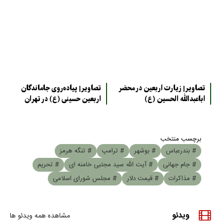
تصاویر| زیارت اربعین در محضر
تصاویر| پیاده‌روی جاماندگان
اباعبدالله الحسین (ع)
اربعین حسینی (ع) در تهران
برچسب منتخب
# بندرعباس
# بوشهر
# ترامپ
# تنگه هرمز
# جام جهانی
# آیت الله سید مجتبی خامنه ای
# تحریم
# مذاکرات
# قیمت دلار
# مجلس شورای اسلامی
ویدئو
مشاهده همه ویدئو ها