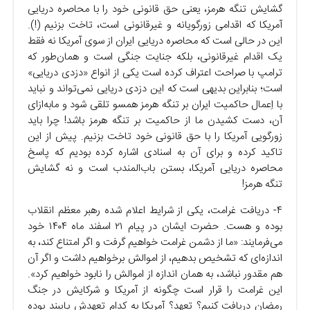
گشایش تنگه هرمز، یعنی حق قانونی خود را با محاصره دریایی
آمریکا که اقدامی زور‌گویانه و غیر‌قانونی است، تاخت بزنیم (!).
این در حالی است که محاصره دریایی ایران از سوی آمریکا نه فقط
یک اقدام غیرقانونی، بلکه جنایت جنگی است و همان‌طور که
ترامپ با صراحت اعتراف کرده است یکی از انواع «دزدی دریایی»
است؛ بنابراین بدیهی است که این دزدی دریایی نمی‌تواند و نباید
با اِعمال حاکمیت ایران بر تنگه هرمز همسو تلقی شود و مابه‌ازای
آن، دست کشیدن ما از حاکمیت بر تنگه هرمز باشد! چرا باید
زورگویی آمریکا را با حق قانونی خود تاخت بزنیم. پیش از این
تاکید کرده و برای آن به اسنادی اشاره کرده بودیم که پاسخ
محاصره دریایی آمریکا، بستن باب‌المندب است و نه گشایش
تنگه هرمز!
۴- دریافت غرامت، یکی از شرایط اعلام شده رهبر معظم انقلاب
بوده و هست. حضرت ایشان در پیام ۲۱ اسفند ماه ۱۴۰۴ خود
می‌فرمایند: «ما از دشمن غرامت خواهیم گرفت و اگر امتناع کند، به
اندازه‌ای که تشخیص بدهیم، از اموالش برخواهیم داشت و اگر آن
هم مقدور نباشد، به همان اندازه از اموالش را نابود خواهیم کرد».
این غرامت را قرار است چگونه از آمریکا و شرکایش در جنگ
رمضان دریافت کنیم؟ تعهد؟ آمریکا به کدام تعهدش پایبند بوده