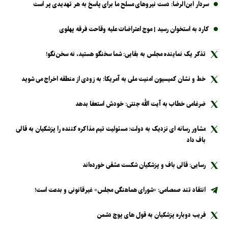
سردار ابن‌الرضا: دست نیرو‌های مسلح ما برای پاسخ به هر تهدیدی پر است
کارد به استخوان رسید | موج اعتراضات علیه وقاحت فرقه پهلوی
تذکر یک نماینده مجلس به بقایی: شما سخنگو هستید، نه سخن‌نگو!
خط و نشان کمیسیون امنیت ملی به آمریکا: به زودی از منطقه اخراج می شوید
ضرغامی خطاب به آیت الله جنتی: خودش استعفا بدهد
مشاور رسانه ای نزدیک به دولت: مسئولیت تیم مذاکره کننده را پزشکیان به قالی
باف داد
رسایی: قالی باف و پزشکیان شکست عشقی خورده‌اند
انتقاد تند صمصامی: «شورای هماهنگی مجلس» غیرقانونی و بدعت است!
فریب دوباره پزشکیان به قول های پوچ دشمن