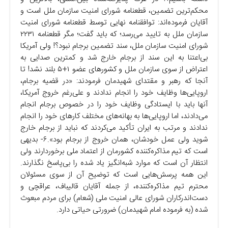
محکم‌ترین تضمین، قطعنامه شورای امنیت سازمان ملل است و
آقایان فرموده‌اند: توافقنامه نهایی توسط قطعنامه شورای امنیت
سازمان ملل به تایید می‌رسد؛ که باید گفت؛ مگر قطعنامه ۲۲۳۱
شورای امنیت سازمان ملل، سند تضمین برجام نبود؟! ولی آمریکا
بی‌اعتنا به این سند از برجام خارج شد و کمترین صدایی به
اعتراض از سوی سازمان ملل و کشور‌های عضو ۱‌+‌۵ بلند نشد! تا
آنجا که رهبر و مقتدای شهیدمان فرمودند: «در قضیه برجام،
اروپایی‌ها وظایف خود را انجام ندادند و علی‌رغم خروج آمریکا،
آنها باید با ایستادگی وظایف خود را در خصوص برجام انجام
می‌دادند، اما اروپایی‌ها به بهانه‌های مختلف کار‌های خود را انجام
ندادند و مرتب به ایران تأکید می‌کردند که نباید از برجام خارج
شوید ولی عمل خودشان، همان خروج از برجام بود».۶- بدیهی
است که تیم مذاکره‌کننده کشورمان از اعتماد ملی برخوردارند ولی
انتظار آن است که موارد شبه‌انگیز یاد شده را بی‌پاسخ نگذارند.
این همه پرسش‌هایی است که توضیح آن از سوی مسئولان
محترم تیم مذاکره‌کننده، از جمله آقایان قالیباف، عراقچی و
دست‌اندرکاران شورای عالی امنیت ملی (شعام) برای مردم مبعوث
شده (به فرموده امام شهیدمان) ضرورتی حیاتی دارد.