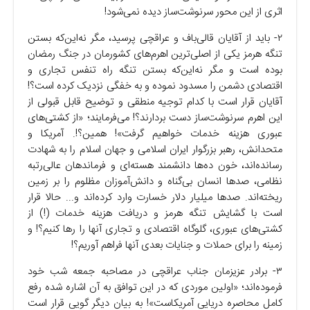
اثری از این محور سرنوشت‌ساز دیده نمی‌شود!
۲- باید از آقایان قالی‌باف و عراقچی پرسید، مگر نه‌این‌که بستن
تنگه هرمز یکی از اصلی‌ترین اهرم‌های کشورمان در جنگ رمضان
بوده است و مگر نه‌این‌که بستن تنگه راه تنفس تجاری و
اقتصادی دشمن را مسدود نموده و به خفگی نزدیک کرده است؟!
آقایان قرار است با کدام توجیه منطقی و توضیح قابل قبولی از
این اهرم سرنوشت‌ساز دست بردارند؟! می‌فرمایند؛ «از کشتی‌های
عبوری هزینه خدمات خواهیم گرفت»! همین؟!. آمریکا و
متحدانش، رهبر بزرگوار ایران اسلامی و جهان اسلام را به شهادت
رسانده‌اند، خون ده‌ها دانشمند هسته‌ای و فرماندهان عالی‌رتبه
نظامی، صد‌ها انسان بی‌گناه و دانش‌آموزان مظلوم را بر زمین
ریخته‌اند. صد‌ها میلیار دلار خسارت وارد کرده‌اند و‌... حالا قرار
است با گشایش تنگه هرمز و دریافت هزینه خدمات (!) از
کشتی‌های عبوری، گلوگاه اقتصادی و تجاری آنها را رها کنیم؟! و
زمینه را برای حملات و جنایات بعدی آنها فراهم آوریم؟!
۳- برادر عزیزمان جناب عراقچی در مصاحبه جمعه شب خود
فرموده‌اند؛ «اولین موردی که در این توافق به آن اشاره شده رفع
کامل محاصره دریایی آمریکاست»! به بیان دیگر گویی قرار است