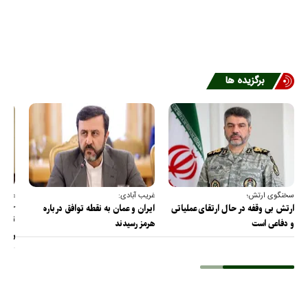
برگزیده ها
سخنگوی ارتش؛
غریب آبادی:
عضو ک
خارج
ارتش بی وقفه در حال ارتقای عملیاتی
ایران و عمان به نقطه توافق درباره
ترامپ
و دفاعی است
هرمز رسیدند
را پس