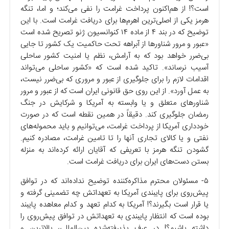
است؟! از هم‌اکنون پرداخت غرامت را نفی می‌کند؛ و اما، تنگه
هرمز یکی از اصلی‌ترین اهرم‌ها برای دریافت غرامت است. با این
توضیح که در بند ۴ از ماده ۱۴ کنوانسیون ژنو تصریح شده است
«عبور و مرور شناور‌ها از آبراهه تحت حاکمیت یک کشور تا جایی
بی‌ضرر خواهد بود که به آرامش، نظم یا امنیت کشور ساحلی
آسیب نرساند». تاکید شده است که «کشور ساحلی می‌تواند
اقدامات لازم را برای جلوگیری از عبور و مروری که بی‌ضرر نیست،
به عمل آورد». از این روی حق قانونی ایران است که از عبور و مرور
شناور‌های متعلق و یا وابسته به آمریکا و شرکایش در جنگ
رمضان جلوگیری کند. دقیقاً در همین نقطه است که در صورت
خودداری آمریکا از پرداخت غرامت، می‌توانیم و باید محموله‌های
نفتی و یا کالای تجاری آنها را تا تامین غرامت، مصادره کنیم.
گشودن تنگه هرمز با تعریفی که آقایان ارائه کرده‌اند به منزله
بستن دست‌های ایران برای دریافت غرامت است.
۵- مسئولان محترم مذاکره‌کننده توضیح نداده‌اند که در توافق
پیش‌روی برای پایبندی آمریکا به تعهداتش چه تضمینی گرفته و
یا قرار است بگیرند؟! آمریکا به کدام تعهد و کدام معاهده پایبند
بوده است که انتظار پایبندی به تعهداتش در توافق پیش‌روی را
داشته باشیم؟! در عرف پذیرفته‌شده بین‌المللی، بالاترین و