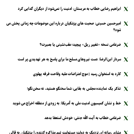
ابراهیم رضایی خطاب به عربستان: امنیت را نمی‌شود از دیگران گدایی کرد
امیرحسین حسینی: صحبت های پزشکیان درباره این موضوعات چه زمانی پخش می
شود؟
ضرغامی نسخه «تغییر ریل» پیچید؛ عقب‌نشینی یا بصیرت؟
سردار ابن‌الرضا: دست نیرو‌های مسلح ما برای پاسخ به هر تهدیدی پر است
کارد به استخوان رسید | موج اعتراضات علیه وقاحت فرقه پهلوی
تذکر یک نماینده مجلس به بقایی: شما سخنگو هستید، نه سخن‌نگو!
خط و نشان کمیسیون امنیت ملی به آمریکا: به زودی از منطقه اخراج می شوید
ضرغامی خطاب به آیت الله جنتی: خودش استعفا بدهد
مشاور رسانه ای نزدیک به دولت: مسئولیت تیم مذاکره کننده را پزشکیان به قالی