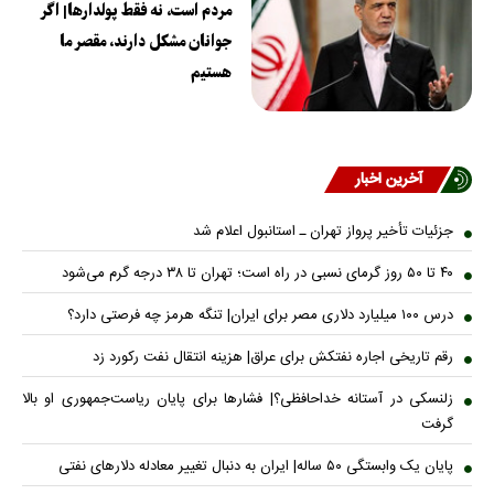
مردم است، نه فقط پولدارها| اگر
جوانان مشکل دارند، مقصر ما
هستیم
آخرین اخبار
جزئیات تأخیر پرواز تهران ـ استانبول اعلام شد
۴۰ تا ۵۰ روز گرمای نسبی در راه است؛ تهران تا ۳۸ درجه گرم می‌شود
درس ۱۰۰ میلیارد دلاری مصر برای ایران| تنگه هرمز چه فرصتی دارد؟
رقم تاریخی اجاره نفتکش برای عراق| هزینه انتقال نفت رکورد زد
زلنسکی در آستانه خداحافظی؟| فشارها برای پایان ریاست‌جمهوری او بالا
گرفت
پایان یک وابستگی ۵۰ ساله| ایران به دنبال تغییر معادله دلارهای نفتی