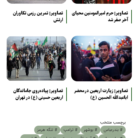
تصاویر| حرم امیرالمومنین محیای
تصاویر| تمرین رزمی تکاوران
آخر صفر شد
ارتش
تصاویر| زیارت اربعین در محضر
تصاویر| پیاده‌روی جاماندگان
اباعبدالله الحسین (ع)
اربعین حسینی (ع) در تهران
برچسب منتخب
# بندرعباس
# بوشهر
# ترامپ
# تنگه هرمز