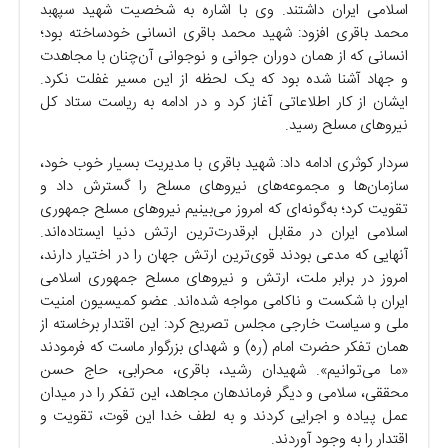
اسلامی ایران داشتند. وی با اشاره به شخصیت شهید سپهبد
محمد باقری افزود: شهید محمد باقری انسانی خودساخته بود؛
انسانی که از همان دوران جوانی و نوجوانی آن‌چنان با مجاهدت
و جهاد آشنا شده بود که یک لحظه از این مسیر غفلت نکرد.
ایشان از کار اطلاعاتی آغاز کرد و در ادامه به ریاست ستاد کل
نیرو‌های مسلح رسید.
سردار کوثری ادامه داد: شهید باقری با مدیریت بسیار خوب خود،
سازمان‌ها و مجموعه‌های نیرو‌های مسلح را گسترش داد و
تقویت کرد؛ به‌گونه‌ای که امروز می‌بینیم نیرو‌های مسلح جمهوری
اسلامی ایران در مقابل ابرقدرت‌ترین ارتش دنیا ایستاده‌اند.
آنهایی که مدعی بودند قوی‌ترین ارتش جهان را در اختیار دارند،
امروز در برابر ملت، ارتش و نیرو‌های مسلح جمهوری اسلامی
ایران با شکست و ناکامی مواجه شده‌اند. عضو کمیسیون امنیت
ملی و سیاست خارجی مجلس تصریح کرد: این اقتدار برخاسته از
همان تفکر حضرت امام (ره) و شهدای بزرگوار ماست که فرمودند
«ما می‌توانیم». شهیدان رشید، باقری، محرابی، حاج حسن
محققی، سلامی و دیگر فرماندهان مجاهد، این تفکر را در میدان
عمل پیاده و اجرایی کردند و به لطف خدا این قوت، تقویت و
اقتدار را به وجود آوردند.