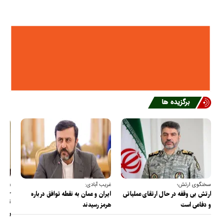
برگزیده ها
سخنگوی ارتش؛
غریب آبادی:
عضو ک
خارج
ارتش بی وقفه در حال ارتقای عملیاتی
ایران و عمان به نقطه توافق درباره
ترامپ
و دفاعی است
هرمز رسیدند
را پس