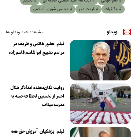
# جام جهانی
# آیت الله سید مجتبی خامنه ای
# تحریم
# مذاکرات
# قیمت دلار
# مجلس شورای اسلامی
ویدئو
مشاهده همه ویدئو ها
فیلم| حضور خاتمی و ظریف در
مراسم تشییع ابوالقاسم قاسم‌زاده
روایت تکان‌دهنده امدادگر هلال
احمر از نخستین لحظات حمله به
مدرسه میناب
فیلم| پزشکیان: آموزش حق همه