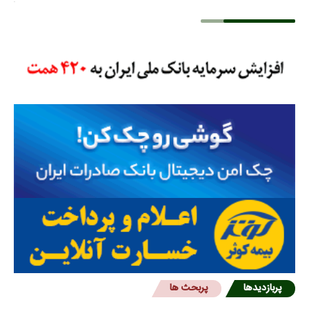
پربازدیدها
پربحث ها