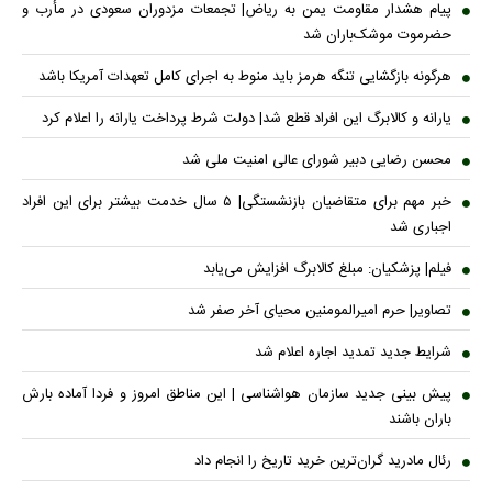
پیام هشدار مقاومت یمن به ریاض| تجمعات مزدوران سعودی در مأرب و
حضرموت موشک‌باران شد
هرگونه بازگشایی تنگه هرمز باید منوط به اجرای کامل تعهدات آمریکا باشد
یارانه و کالابرگ این افراد قطع شد| دولت شرط پرداخت یارانه را اعلام کرد
محسن رضایی دبیر شورای عالی امنیت ملی شد
خبر مهم برای متقاضیان بازنشستگی| ۵ سال خدمت بیشتر برای این افراد
اجباری شد
فیلم| پزشکیان: مبلغ کالابرگ افزایش می‌یابد
تصاویر| حرم امیرالمومنین محیای آخر صفر شد
شرایط جدید تمدید اجاره اعلام شد
پیش بینی جدید سازمان هواشناسی | این مناطق امروز و فردا آماده بارش
باران باشند
رئال مادرید گران‌ترین خرید تاریخ را انجام داد