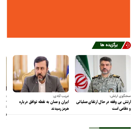
برگزیده ها
سخنگوی ارتش؛
غریب آبادی:
عضو ک
خارج
ارتش بی وقفه در حال ارتقای عملیاتی
ایران و عمان به نقطه توافق درباره
ترامپ
و دفاعی است
هرمز رسیدند
را پس