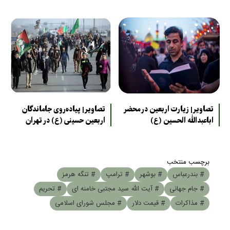
تصاویر| زیارت اربعین در محضر
تصاویر| پیاده‌روی جاماندگان
اباعبدالله الحسین (ع)
اربعین حسینی (ع) در تهران
برچسب منتخب
# بندرعباس
# بوشهر
# ترامپ
# تنگه هرمز
# جام جهانی
# آیت الله سید مجتبی خامنه ای
# تحریم
# مذاکرات
# قیمت دلار
# مجلس شورای اسلامی