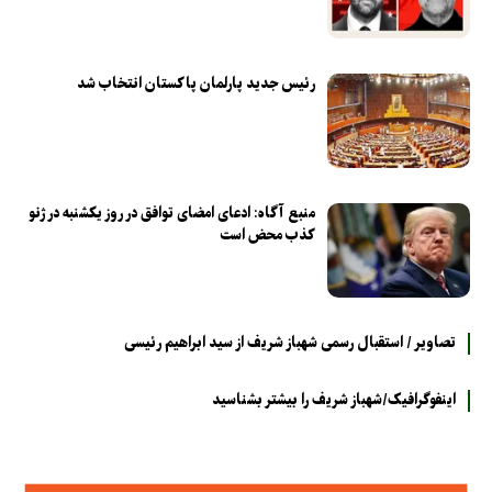
رئیس جدید پارلمان پاکستان انتخاب شد
منبع آگاه: ادعای امضای توافق در روز یکشنبه در ژنو
کذب محض است
تصاویر / استقبال رسمی شهباز شریف از سید ابراهیم رئیسی
اینفوگرافیک/شهباز شریف را بیشتر بشناسید