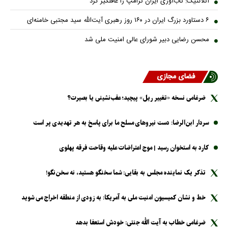
۶ دستاورد بزرگ ایران در ۱۶۰ روز رهبری آیت‌الله سید مجتبی خامنه‌ای
محسن رضایی دبیر شورای عالی امنیت ملی شد
فضای مجازی
ضرغامی نسخه «تغییر ریل» پیچید؛ عقب‌نشینی یا بصیرت؟
سردار ابن‌الرضا: دست نیرو‌های مسلح ما برای پاسخ به هر تهدیدی پر است
کارد به استخوان رسید | موج اعتراضات علیه وقاحت فرقه پهلوی
تذکر یک نماینده مجلس به بقایی: شما سخنگو هستید، نه سخن‌نگو!
خط و نشان کمیسیون امنیت ملی به آمریکا: به زودی از منطقه اخراج می شوید
ضرغامی خطاب به آیت الله جنتی: خودش استعفا بدهد