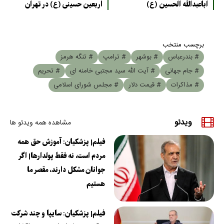
اباعبدالله الحسین (ع)
اربعین حسینی (ع) در تهران
برچسب منتخب
# بندرعباس
# بوشهر
# ترامپ
# تنگه هرمز
# جام جهانی
# آیت الله سید مجتبی خامنه ای
# تحریم
# مذاکرات
# قیمت دلار
# مجلس شورای اسلامی
ویدئو
مشاهده همه ویدئو ها
فیلم| پزشکیان: آموزش حق همه
مردم است، نه فقط پولدارها| اگر
جوانان مشکل دارند، مقصر ما
هستیم
فیلم| پزشکیان: سایپا و چند شرکت