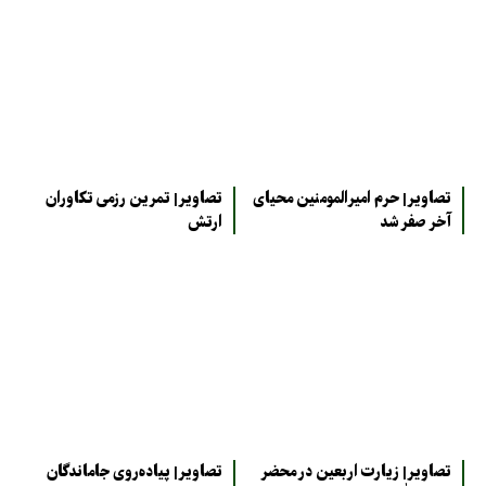
تصاویر| حرم امیرالمومنین محیای
تصاویر| تمرین رزمی تکاوران
آخر صفر شد
ارتش
تصاویر| زیارت اربعین در محضر
تصاویر| پیاده‌روی جاماندگان