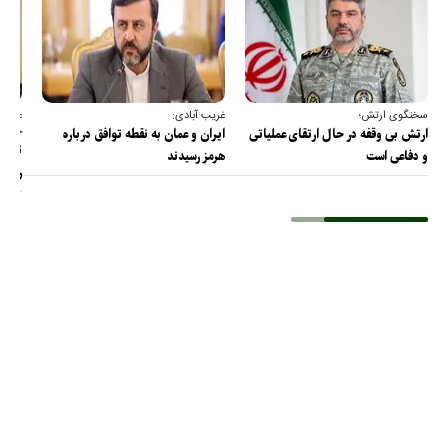
سخنگوی ارتش؛
غریب آبادی:
عضو ک
خارج
ارتش بی وقفه در حال ارتقای عملیاتی
ایران و عمان به نقطه توافق درباره
ترامپ
و دفاعی است
هرمز رسیدند
را پس