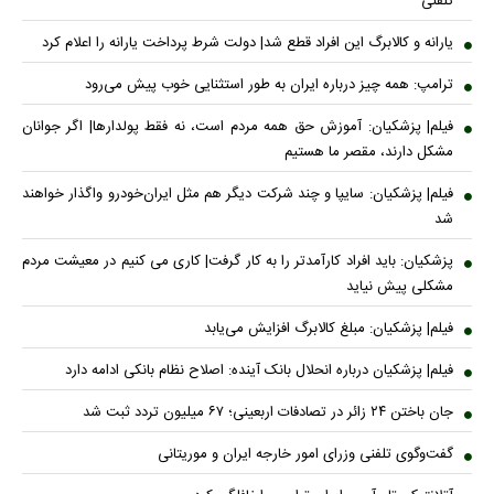
یارانه و کالابرگ این افراد قطع شد| دولت شرط پرداخت یارانه را اعلام کرد
ترامپ: همه چیز درباره ایران به طور استثنایی خوب پیش می‌رود
فیلم| پزشکیان: آموزش حق همه مردم است، نه فقط پولدارها| اگر جوانان
مشکل دارند، مقصر ما هستیم
فیلم| پزشکیان: سایپا و چند شرکت دیگر هم مثل ایران‌خودرو واگذار خواهند
شد
پزشکیان: باید افراد کارآمدتر را به کار گرفت| کاری می کنیم در معیشت مردم
مشکلی پیش نیاید
فیلم| پزشکیان: مبلغ کالابرگ افزایش می‌یابد
فیلم| پزشکیان درباره انحلال بانک آینده: اصلاح نظام بانکی ادامه دارد
جان باختن ۲۴ زائر در تصادفات اربعینی؛ ۶۷ میلیون تردد ثبت شد
گفت‌وگوی تلفنی وزرای امور خارجه ایران و موریتانی
آتلانتیک: تاب‌آوری ایران ترامپ را غافلگیر کرد