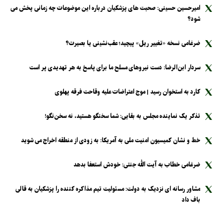
امیرحسین حسینی: صحبت های پزشکیان درباره این موضوعات چه زمانی پخش می
شود؟
ضرغامی نسخه «تغییر ریل» پیچید؛ عقب‌نشینی یا بصیرت؟
سردار ابن‌الرضا: دست نیرو‌های مسلح ما برای پاسخ به هر تهدیدی پر است
کارد به استخوان رسید | موج اعتراضات علیه وقاحت فرقه پهلوی
تذکر یک نماینده مجلس به بقایی: شما سخنگو هستید، نه سخن‌نگو!
خط و نشان کمیسیون امنیت ملی به آمریکا: به زودی از منطقه اخراج می شوید
ضرغامی خطاب به آیت الله جنتی: خودش استعفا بدهد
مشاور رسانه ای نزدیک به دولت: مسئولیت تیم مذاکره کننده را پزشکیان به قالی
باف داد