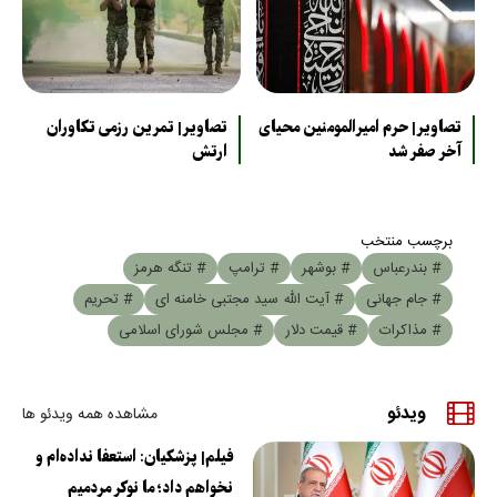
تصاویر| حرم امیرالمومنین محیای
تصاویر| تمرین رزمی تکاوران
آخر صفر شد
ارتش
برچسب منتخب
# بندرعباس
# بوشهر
# ترامپ
# تنگه هرمز
# جام جهانی
# آیت الله سید مجتبی خامنه ای
# تحریم
# مذاکرات
# قیمت دلار
# مجلس شورای اسلامی
ویدئو
مشاهده همه ویدئو ها
فیلم| پزشکیان: استعفا نداده‌ام و
نخواهم داد؛ ما نوکر مردمیم