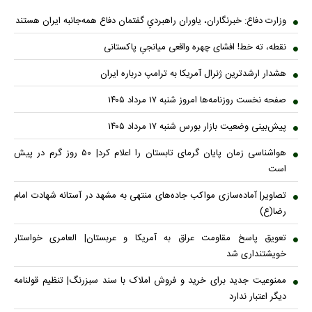
وزارت دفاع: خبرنگاران، یاوران راهبردیِ گفتمان دفاع همه‌جانبه ایران هستند
نقطه، ته خط! افشای چهره واقعی میانجیِ پاکستانی
هشدار ارشدترین ژنرال آمریکا به ترامپ درباره ایران
صفحه نخست روزنامه‌ها امروز شنبه ۱۷ مرداد ۱۴۰۵
پیش‌بینی وضعیت بازار بورس شنبه ۱۷ مرداد ۱۴۰۵
هواشناسی زمان پایان گرمای تابستان را اعلام کرد| ۵۰ روز گرم در پیش
است
تصاویر| آماده‌سازی مواکب جاده‌های منتهی به مشهد در آستانه شهادت امام
رضا(ع)
تعویق پاسخ مقاومت عراق به آمریکا و عربستان| العامری خواستار
خویشتنداری شد
ممنوعیت جدید برای خرید و فروش املاک با سند سبزرنگ| تنظیم قولنامه
دیگر اعتبار ندارد