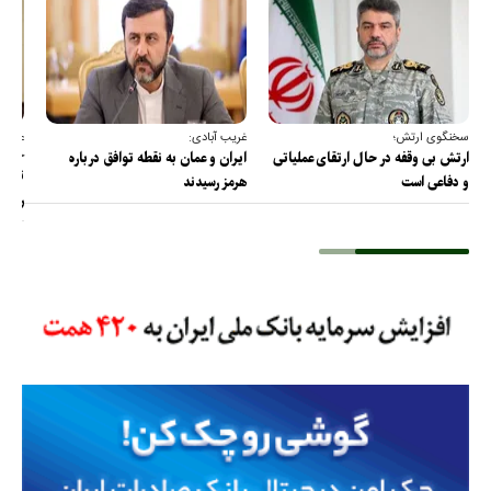
سخنگوی ارتش؛
غریب آبادی:
عضو ک
خارج
ارتش بی وقفه در حال ارتقای عملیاتی
ایران و عمان به نقطه توافق درباره
ترامپ
و دفاعی است
هرمز رسیدند
را پس