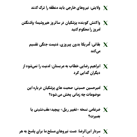
ولایتی: نیرو‌های خارجی باید منطقه را ترک کنند
واکنش کوبنده پزشکیان در سالروز هیروشیما؛ واشنگتن
امروز را محکوم کنید
بقائی: آمریکا بدون پیروزی، غنیمت جنگی تقسیم
می‌کند
ابراهیم رضایی خطاب به عربستان: امنیت را نمی‌شود از
دیگران گدایی کرد
امیرحسین حسینی: صحبت های پزشکیان درباره این
موضوعات چه زمانی پخش می شود؟
ضرغامی نسخه «تغییر ریل» پیچید؛ عقب‌نشینی یا
بصیرت؟
سردار ابن‌الرضا: دست نیرو‌های مسلح ما برای پاسخ به هر