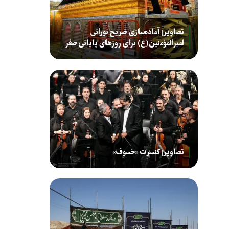
تصاویر| آماده‌سازی ضریح نورانی
امیرالمؤمنین(ع) برای روزهای پایانی صفر
تصاویر| کنسرت «خسوف»