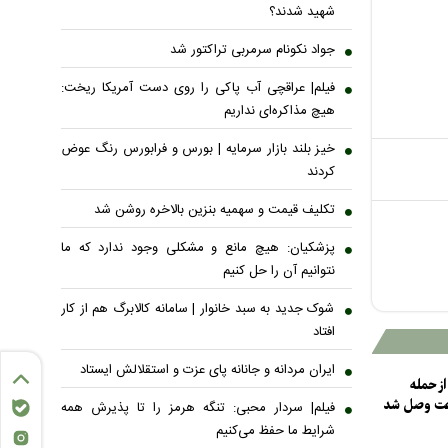
شهید شدند؟
جواد نکونام سرمربی تراکتور شد
فیلم| عراقچی آب پاکی را روی دست آمریکا ریخت:
هیچ مذاکره‌ای نداریم
خیز بلند بازار سرمایه | بورس و فرابورس رنگ عوض
کردند
تکلیف قیمت و سهمیه بنزین بالاخره روشن شد
پزشکیان: هیچ مانع و مشکلی وجود ندارد که ما
نتوانیم آن را حل کنیم
شوک جدید به سبد خانوار | سامانه کالابرگ هم از کار
افتاد
ایران مردانه و جانانه پای عزت و استقلالش ایستاد
 حمله
فیلم| سردار محبی: تنگه هرمز را تا پذیرش همه
شرایط ما حفظ می‌کنیم