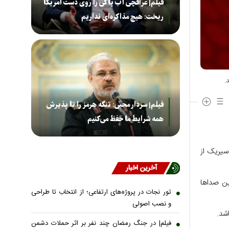
فیلم| عراقچی آب پاکی را روی دست آمریکا
ریخت: هیچ مذاکره‌ای نداریم
.
فیلم| سردار محبی: تنگه هرمز را تا پذیرش
همه شرایط ما حفظ می‌کنیم
سیریک از
آخرین اخبار
ن صدا‌ها
تور نجات در پروژه‌های ارتفاعی؛ از انتخاب تا طراحی
و نصب اصولی
اشد.
فیلم| در جنگ رمضان چند نفر بر اثر حملات دشمن