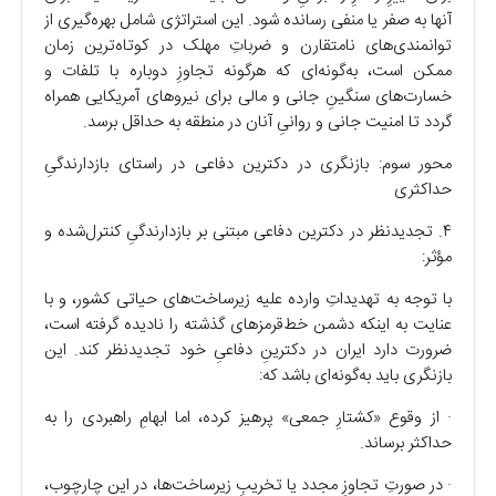
آنها به صفر یا منفی رسانده شود. این استراتژی شامل بهره‌گیری از
توانمندی‌های نامتقارن و ضرباتِ مهلک در کوتاه‌ترین زمان
ممکن است، به‌گونه‌ای که هرگونه تجاوزِ دوباره با تلفات و
خسارت‌های سنگینِ جانی و مالی برای نیرو‌های آمریکایی همراه
گردد تا امنیت جانی و روانیِ آنان در منطقه به حداقل برسد.
محور سوم: بازنگری در دکترین دفاعی در راستای بازدارندگیِ
حداکثری
۴. تجدیدنظر در دکترین دفاعی مبتنی بر بازدارندگیِ کنترل‌شده و
مؤثر:
با توجه به تهدیداتِ وارده علیه زیرساخت‌های حیاتی کشور، و با
عنایت به اینکه دشمن خط‌قرمز‌های گذشته را نادیده گرفته است،
ضرورت دارد ایران در دکترینِ دفاعیِ خود تجدیدنظر کند. این
بازنگری باید به‌گونه‌ای باشد که:
· از وقوع «کشتارِ جمعی» پرهیز کرده، اما ابهامِ راهبردی را به
حداکثر برساند.
· در صورتِ تجاوزِ مجدد یا تخریبِ زیرساخت‌ها، در این چارچوب،