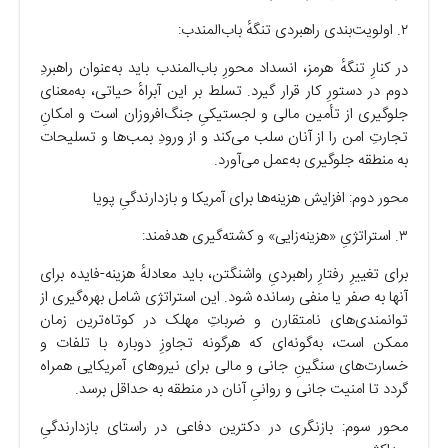
۲. اولویت‌بندی راهبردی تنگهٔ باب‌المندب:
در کنارِ تنگهٔ هرمز، انسداد محورِ باب‌المندب باید به‌عنوان راهبردِ
دوم در دستورِ کار قرار گیرد. تسلط بر این آبراهٔ حیاتی، به‌معنای
جلوگیری از تأمین مالی و لجستیکیِ جنگ‌افروزان است و امکانِ
تجارتِ امن را از آنان سلب می‌کند و از ورودِ بمب‌ها و تسلیحات
به منطقه جلوگیری به‌عمل می‌آورد.
محور دوم: افزایش هزینه‌ها برای آمریکا و بازدارندگیِ پویا
۳. استراتژیِ «هزینه‌زایی» و کشته‌گیری هدفمند:
برای تغییرِ رفتارِ راهبردیِ واشنگتن، باید معادلهٔ هزینه-فایده برای
آنها به صفر یا منفی رسانده شود. این استراتژی شامل بهره‌گیری از
توانمندی‌های نامتقارن و ضرباتِ مهلک در کوتاه‌ترین زمان
ممکن است، به‌گونه‌ای که هرگونه تجاوزِ دوباره با تلفات و
خسارت‌های سنگینِ جانی و مالی برای نیرو‌های آمریکایی همراه
گردد تا امنیت جانی و روانیِ آنان در منطقه به حداقل برسد.
محور سوم: بازنگری در دکترین دفاعی در راستای بازدارندگیِ