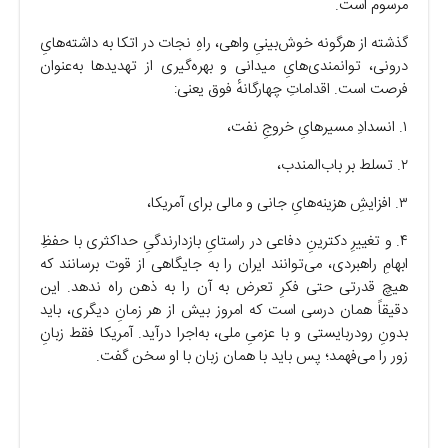
مرسوم است.
گذشته از هرگونه خوش‌بینیِ واهی، راهِ نجات در اتکا به داشته‌هایِ
درونی، توانمندی‌هایِ میدانی و بهره‌گیری از تهدید‌ها به‌عنوان
فرصت است. اقداماتِ چهارگانهٔ فوق یعنی:
۱. انسدادِ مسیرهایِ خروجِ نفت،
۲. تسلط بر باب‌المندب،
۳. افزایشِ هزینه‌هایِ جانی و مالی برای آمریکا،
۴. و تغییرِ دکترینِ دفاعی در راستایِ بازدارندگیِ حداکثری با حفظِ
ابهامِ راهبردی، می‌توانند ایران را به جایگاهی از قوت برسانند که
هیچ قدرتی حتی فکرِ تعرض به آن را به ذهن راه ندهد. این
دقیقاً همان درسی است که امروز بیش از هر زمانِ دیگری، باید
بدونِ رودربایستی و با عزمیِ ملی، به‌اجرا درآید. آمریکا فقط زبانِ
زور را می‌فهمد؛ پس باید با همان زبان با او سخن گفت.