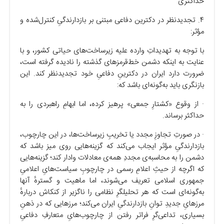
حداکثری
۴. تجدیدنظر در دکترین دفاعی مبتنی بر بازدارندگیِ کنترل‌شده و
مؤثر:
با توجه به تهدیداتِ وارده علیه زیرساخت‌های حیاتی کشور، و با
عنایت به اینکه دشمن خط‌قرمز‌های گذشته را نادیده گرفته است،
ضرورت دارد ایران در دکترینِ دفاعیِ خود تجدیدنظر کند. این
بازنگری باید به‌گونه‌ای باشد که:
· از وقوع «کشتارِ جمعی» پرهیز کرده، اما ابهامِ راهبردی را به
حداکثر برساند.
· در صورتِ تجاوزِ مجدد یا تخریبِ زیرساخت‌ها، در این چارچوب،
بازدارندگیِ مؤثر ایجاب می‌کند که گزینه‌هایی روی میز باشد که
دشمن را به محاسبه‌ی مجددِ همه‌ی معادلات وادار کند؛ گزینه‌هایی
که اگرچه از حیثِ اعلامِ رسمی در چارچوبِ سیاست‌هایِ اعلامیِ
جمهوری اسلامی تعریف می‌شوند، اما ماهیت و گسترهٔ آنها
به‌گونه‌ای است که هر تحلیلگرِ نظامی را ناگزیر از کنکاش دربارهٔ
مرزهایِ جدیدِ توانِ بازدارندگیِ ایران می‌کند؛ مرز‌هایی که در ذهنِ
بسیاری، تداعی‌گرِ فراتر رفتن از چارچوب‌هایِ متعارفِ دفاعیِ