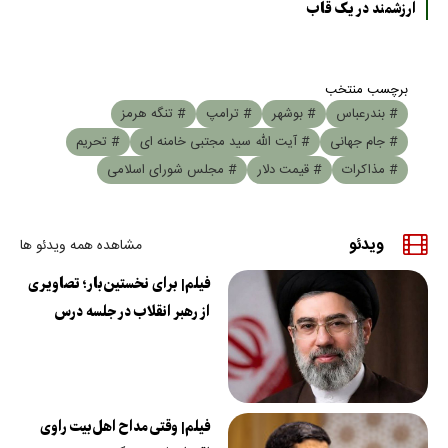
ارزشمند در یک قاب
برچسب منتخب
# بندرعباس
# بوشهر
# ترامپ
# تنگه هرمز
# جام جهانی
# آیت الله سید مجتبی خامنه ای
# تحریم
# مذاکرات
# قیمت دلار
# مجلس شورای اسلامی
ویدئو
مشاهده همه ویدئو ها
فیلم| برای نخستین‌بار؛ تصاویری
از رهبر انقلاب در جلسه درس
فیلم| وقتی مداح اهل‌بیت راوی