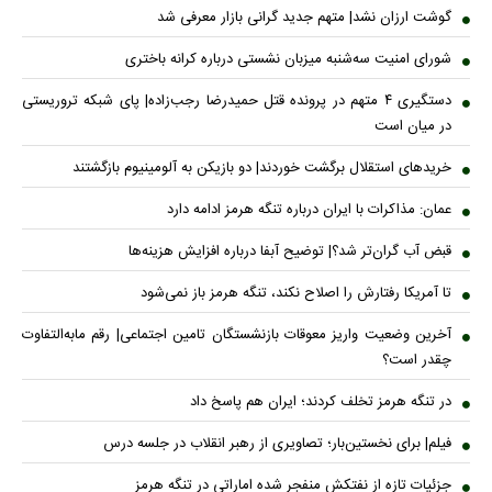
گوشت ارزان نشد| متهم جدید گرانی بازار معرفی شد
شورای امنیت سه‌شنبه میزبان نشستی درباره کرانه باختری
دستگیری ۴ متهم در پرونده قتل حمیدرضا رجب‌زاده| پای شبکه تروریستی
در میان است
خریدهای استقلال برگشت خوردند| دو بازیکن به آلومینیوم بازگشتند
عمان: مذاکرات با ایران درباره تنگه هرمز ادامه دارد
قبض آب گران‌تر شد؟| توضیح آبفا درباره افزایش هزینه‌ها
تا آمریکا رفتارش را اصلاح نکند، تنگه هرمز باز نمی‌شود
آخرین وضعیت واریز معوقات بازنشستگان تامین اجتماعی| رقم مابه‌التفاوت
چقدر است؟
در تنگه هرمز تخلف کردند؛ ایران هم پاسخ داد
فیلم| برای نخستین‌بار؛ تصاویری از رهبر انقلاب در جلسه درس
جزئیات تازه از نفتکش منفجر شده اماراتی در تنگه هرمز