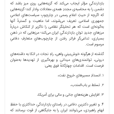
بازدارندگیِ مؤثر ایجاب می‌کند که گزینه‌هایی روی میز باشد که
دشمن را به محاسبه‌ی مجددِ همه‌ی معادلات وادار کند؛ گزینه‌هایی
که اگرچه از حیثِ اعلامِ رسمی در چارچوبِ سیاست‌هایِ اعلامیِ
جمهوری اسلامی تعریف می‌شوند، اما ماهیت و گسترهٔ آنها
به‌گونه‌ای است که هر تحلیلگرِ نظامی را ناگزیر از کنکاش دربارهٔ
مرزهایِ جدیدِ توانِ بازدارندگیِ ایران می‌کند؛ مرز‌هایی که در ذهنِ
بسیاری، تداعی‌گرِ فراتر رفتن از چارچوب‌هایِ متعارفِ دفاعیِ
مرسوم است.
گذشته از هرگونه خوش‌بینیِ واهی، راهِ نجات در اتکا به داشته‌هایِ
درونی، توانمندی‌هایِ میدانی و بهره‌گیری از تهدید‌ها به‌عنوان
فرصت است. اقداماتِ چهارگانهٔ فوق یعنی:
۱. انسدادِ مسیرهایِ خروجِ نفت،
۲. تسلط بر باب‌المندب،
۳. افزایشِ هزینه‌هایِ جانی و مالی برای آمریکا،
۴. و تغییرِ دکترینِ دفاعی در راستایِ بازدارندگیِ حداکثری با حفظِ
ابهامِ راهبردی، می‌توانند ایران را به جایگاهی از قوت برسانند که