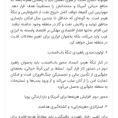
هرگونه خطای مجدد از سوی دشمن باید با پاسخی همراه باشد که
منافع حیاتی آمریکا و متحدانش را مستقیماً هدف قرار دهد.
مهم‌ترین این گام‌ها، توقف کامل خروج نفت از خلیج‌فارس و تنگهٔ
هرمز است. به گونه‌ای که حداقل تا چندین سال امکان بازسازی
مناطق تولید و پالایش نفت و گاز در منطقه وجود نداشته نباشد.
این اقدام نه‌تنها فشارِ اقتصادیِ مهلکی بر اقتصادِ وابسته به انرژیِ
غرب وارد می‌کند، بلکه به‌عنوان ابزاری برای تغییرِ معادلاتِ قدرت
در منطقه عمل خواهد کرد.
۲. اولویت‌بندی راهبردی تنگهٔ باب‌المندب:
در کنارِ تنگهٔ هرمز، انسداد محورِ باب‌المندب باید به‌عنوان راهبردِ
دوم در دستورِ کار قرار گیرد. تسلط بر این آبراهٔ حیاتی، به‌معنای
جلوگیری از تأمین مالی و لجستیکیِ جنگ‌افروزان است و امکانِ
تجارتِ امن را از آنان سلب می‌کند و از ورودِ بمب‌ها و تسلیحات
به منطقه جلوگیری به‌عمل می‌آورد.
محور دوم: افزایش هزینه‌ها برای آمریکا و بازدارندگیِ پویا
۳. استراتژیِ «هزینه‌زایی» و کشته‌گیری هدفمند:
برای تغییرِ رفتارِ راهبردیِ واشنگتن، باید معادلهٔ هزینه-فایده برای