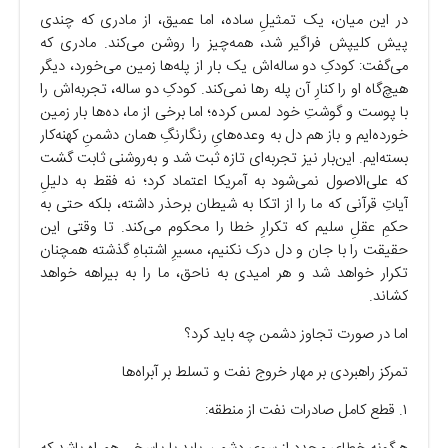
در این میان، یک تمثیلِ ساده، اما عمیق، از مادری که چندی
پیش کلیپش فراگیر شد، همه‌چیز را روشن می‌کند. مادری که
می‌گفت: کودکِ دو ساله‌اش یک بار از پله‌ها زمین می‌خورد، دیگر
هیچ‌گاه او را کنارِ آن پله رها نمی‌کند. کودکِ دو ساله، تجربه‌اش را
با پوست و گوشتِ خود لمس کرده؛ اما برخی از ما، ده‌ها بار زمین
خورده‌ایم و باز هم دل به وعده‌هایِ رنگارنگِ همان دشمنِ کهنه‌کار
بسته‌ایم. این‌بار نیز تجربه‌ای تازه ثبت شد و به‌روشنی ثابت گشت
که علی‌الاصول نمی‌شود به آمریکا اعتماد کرد؛ نه فقط به دلیلِ
آیاتِ قرآنی که ما را از اتکا به شیطان برحذر داشته، بلکه حتی به
حکمِ عقلِ سلیم که تکرارِ خطا را محکوم می‌کند. تا وقتی این
حقیقت را با جان و دل درک نکنیم، مسیرِ اشتباهِ گذشته همچنان
تکرار خواهد شد و هر امیدی به ناحق، ما را به بیراهه خواهد
کشاند.
اما در صورت تجاوز دشمن چه باید کرد؟
تمرکز راهبردی بر مهار خروج نفت و تسلط بر آبراه‌ها
۱. قطع کامل صادرات نفت از منطقه: