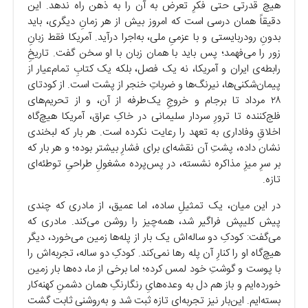
هیچ قدرتی حتی فکرِ تعرض به آن را به ذهن راه ندهد. این
دقیقاً همان درسی است که امروز بیش از هر زمانِ دیگری، باید
بدونِ رودربایستی و با عزمیِ ملی، به‌اجرا درآید. آمریکا فقط زبانِ
زور را می‌فهمد؛ پس باید با همان زبان با او سخن گفت. تاریخِ
رابطه‌ی ایران و آمریکا، نه یک فصل، بلکه یک کتابِ تمام‌عیار از
پیمان‌شکنی‌ها، نیرنگ‌ها و ضرباتِ خنجر از پشت است. از کودتای
۲۸ مرداد تا برجام و خروجِ یک‌طرفه از آن، و از تحریم‌های
فلج‌کننده تا ترورِ سردار سلیمانی در خاکِ عراق، آمریکا هیچ‌گاه
اخلاقِ وفاداری به تعهد را رعایت نکرده است. هر بار که لبخندی
نشان داده، پشتِ آن نقشه‌ای برای فشارِ بیشتر بوده؛ و هر بار که
بر سرِ میزِ مذاکره نشسته، در پس‌پرده مشغولِ طراحیِ توطئه‌ای
تازه.
در این میان، یک تمثیلِ ساده، اما عمیق، از مادری که چندی
پیش کلیپش فراگیر شد، همه‌چیز را روشن می‌کند. مادری که
می‌گفت: کودکِ دو ساله‌اش یک بار از پله‌ها زمین می‌خورد، دیگر
هیچ‌گاه او را کنارِ آن پله رها نمی‌کند. کودکِ دو ساله، تجربه‌اش را
با پوست و گوشتِ خود لمس کرده؛ اما برخی از ما، ده‌ها بار زمین
خورده‌ایم و باز هم دل به وعده‌هایِ رنگارنگِ همان دشمنِ کهنه‌کار
بسته‌ایم. این‌بار نیز تجربه‌ای تازه ثبت شد و به‌روشنی ثابت گشت