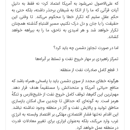
که علی‌الاصول نمی‌شود به آمریکا اعتماد کرد؛ نه فقط به دلیلِ
آیاتِ قرآنی که ما را از اتکا به شیطان برحذر داشته، بلکه حتی به
حکمِ عقلِ سلیم که تکرارِ خطا را محکوم می‌کند. تا وقتی این
حقیقت را با جان و دل درک نکنیم، مسیرِ اشتباهِ گذشته همچنان
تکرار خواهد شد و هر امیدی به ناحق، ما را به بیراهه خواهد
کشاند.
اما در صورت تجاوز دشمن چه باید کرد؟
تمرکز راهبردی بر مهار خروج نفت و تسلط بر آبراه‌ها
۱. قطع کامل صادرات نفت از منطقه:
هرگونه خطای مجدد از سوی دشمن باید با پاسخی همراه باشد که
منافع حیاتی آمریکا و متحدانش را مستقیماً هدف قرار دهد.
مهم‌ترین این گام‌ها، توقف کامل خروج نفت از خلیج‌فارس و تنگهٔ
هرمز است. به گونه‌ای که حداقل تا چندین سال امکان بازسازی
مناطق تولید و پالایش نفت و گاز در منطقه وجود نداشته نباشد.
این اقدام نه‌تنها فشارِ اقتصادیِ مهلکی بر اقتصادِ وابسته به انرژیِ
غرب وارد می‌کند، بلکه به‌عنوان ابزاری برای تغییرِ معادلاتِ قدرت
در منطقه عمل خواهد کرد.