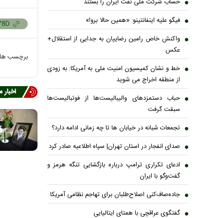
حساب‌ شرکت ملی نفت ایران را بستند
فیگو علیه اینفانتینو: «همین حالا برو!»
واکنش خاص رامین رضاییان به جدایی از استقلال+
عکس
برچسب ها
خط و نشان کمیسیون امنیت ملی به آمریکا: به زودی
از منطقه اخراج می شوید
اخبار 
حباب دستمزدهای والیبالیست‌ها از فوتبالیست‌ها
سبقت گرفت
تجمعات شبانه در خیابان ها تا چه زمانی ادامه دارد؟
صدای انفجار در استان تهران| سپاه اطلاعیه صادر کرد
ادعای تکراری ترامپ درباره بازگشایی تنگه هرمز و
گفت‌وگو با ایران
جاده‌صاف‌کنی اصلاح‌طلبان برای تهاجم نظامی آمریکا
گفتگوی عراقچی با همتای ایتالیایی