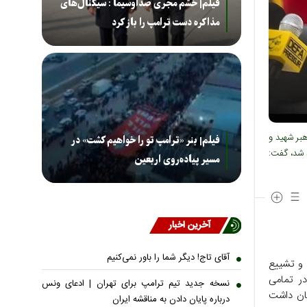
فیلم| خشم مجری صداوسیما : سیگنال‌های
مذاکره دست ترامپ را باز کرد
هبر شهید و
فیلم| بنر «ترامپ تو را خواهیم کشت» در
د شد، گفت:
مسیر پیاده‌روی اربعین
آخرین اخبار
آقای تاج! دیگر شما را باور نمی‌کنیم
 و تشییع
در تمامی
نسخه جدید تیم ترامپ برای تهران | ادعای ونس
کان داشت
درباره پایان دادن به مناقشه ایران