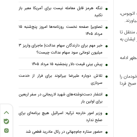
تنگه هرمز قابل معامله نیست برای آمریکا معبر باز
طور ویژه اتوبوس،
نکنید
اورند.
تصاویر| صفحه نخست روزنامه‌ها امروز پنج‌شنبه ۱۵
ه نقطه‌ای منتقل تا
مرداد ۱۴۰۵
 ایشان به
خبر مهم برای دارندگان سهام عدالت| ماجرای واریز ۳
میلیون تومانی سود سهام عدالت چیست؟
هر ادامه
پیش ‌بینی قیمت دلار پنجشنبه ۱۵ مرداد ۱۴۰۵
تلاش دوباره علیرضا بیرانوند برای فرار از خدمت
خودمان را
سربازی
ین از ساعت ۲۱ امشب تا نماز صبح فردا
انتشار دست‌نوشته‌های شهید لاریجانی در سفر اربعین
برای اولین بار
وزیر امور خارجه ترکیه: اسرائیل هیچ برنامه‌ای برای
صلح ندارد
حضور ستاره جام‌جهانی در رئال مادرید قطعی شد