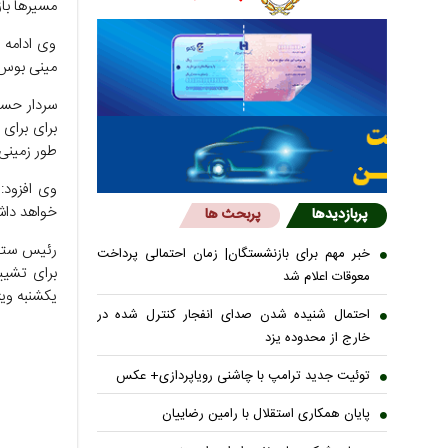
مسیر‌ها ب
مینی بوس و
برای برای 
طور زمینی
وی افزود:
خواهد دا
پربازدیدها
پربحث ها
رئیس ستاد 
خبر مهم برای بازنشستگان| زمان احتمالی پرداخت
معوقات اعلام شد
یکشنبه ویژ
احتمال شنیده شدن صدای انفجار کنترل شده در
خارج از محدوده یزد
توئیت جدید ترامپ با چاشنی رویاپردازی+ عکس
پایان همکاری استقلال با رامین رضاییان