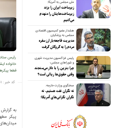
ملی مجلس به آمریکا:
زیرساخت ایران را بزند
زیرساخت‌هایتان را منهدم
می‌کنیم
هشدار عضو کمیسیون اقتصادی
مجلس به پزشکیان:
مدیریت فاجعه‌بار ارز سفره
مردم را به گروگان گرفت
رئیس ستاد ب
رئیس فراکسیون مدیریت شهری
و شوراهای مجلس؛
خانواده ایش
چرا بنزین را با دلار می‌سنجند
قطعا پیکره
وقتی حقوق‌ها ریالی است؟
کد خبر :
۱
سخنگوی وزارت خارجه:
نه نگران نفت هستیم، نه
نگران نگرانی‌های آمریکا!
به گزارش 
پیکر مطهر
میدان‌های