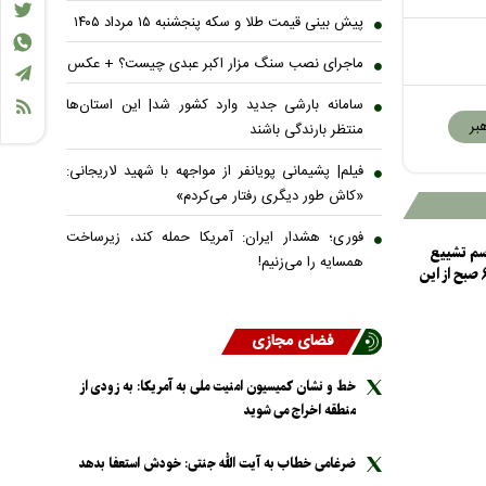
پیش بینی قیمت طلا و سکه پنجشنبه ۱۵ مرداد ۱۴۰۵
ماجرای نصب سنگ مزار اکبر عبدی چیست؟ + عکس
سامانه بارشی جدید وارد کشور شد| این استان‌ها
هبر
منتظر بارندگی باشند
فیلم| پشیمانی پویانفر از مواجهه با شهید لاریجانی:
«کاش طور دیگری رفتار می‌کردم»
فوری؛ هشدار ایران: آمریکا حمله کند، زیرساخت
سم تشییع
همسایه را می‌زنیم!
رهبر شهید فردا ۶ صبح از این
فضای مجازی
خط و نشان کمیسیون امنیت ملی به آمریکا: به زودی از
منطقه اخراج می شوید
ضرغامی خطاب به آیت الله جنتی: خودش استعفا بدهد