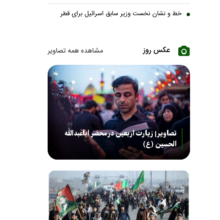
خط و نشان نخست وزیر سابق اسرائیل برای قطر
عکس روز
مشاهده همه تصاویر
تصاویر| زیارت اربعین در محضر اباعبدالله
الحسین (ع)