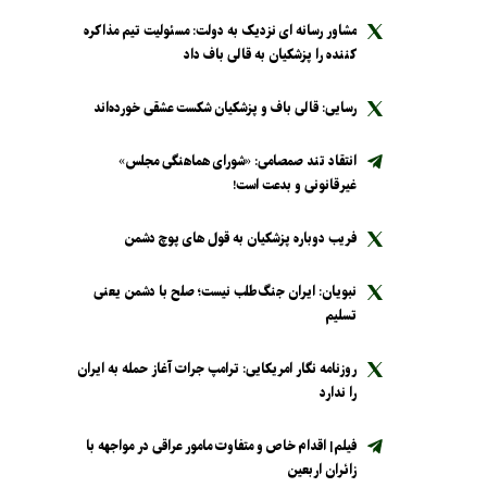
مشاور رسانه ای نزدیک به دولت: مسئولیت تیم مذاکره
کننده را پزشکیان به قالی باف داد
رسایی: قالی باف و پزشکیان شکست عشقی خورده‌اند
انتقاد تند صمصامی: «شورای هماهنگی مجلس»
غیرقانونی و بدعت است!
فریب دوباره پزشکیان به قول های پوچ دشمن
نبویان: ایران جنگ‌طلب نیست؛ صلح با دشمن یعنی
تسلیم
روزنامه نگار امریکایی: ترامپ جرات آغاز حمله به ایران
را ندارد
فیلم| اقدام خاص و متفاوت مامور عراقی در مواجهه با
زائران اربعین