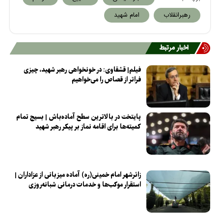
رهبرانقلاب
امام شهید
اخبار مرتبط
فیلم| قشقاوی: در خونخواهی رهبر شهید، چیزی
فراتر از قصاص را می‌خواهیم
پایتخت در بالاترین سطح آماده‌باش | بسیج تمام
کمیته‌ها برای اقامه نماز بر پیکر رهبر شهید
زائرشهر امام خمینی(ره) آماده میزبانی از عزاداران |
استقرار موکب‌ها و خدمات درمانی شبانه‌روزی