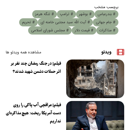
برچسب منتخب
# بندرعباس
# بوشهر
# ترامپ
# تنگه هرمز
# جام جهانی
# آیت الله سید مجتبی خامنه ای
# تحریم
# مذاکرات
# قیمت دلار
# مجلس شورای اسلامی
ویدئو
مشاهده همه ویدئو ها
فیلم| در جنگ رمضان چند نفر بر
اثر حملات دشمن شهید شدند؟
فیلم| عراقچی آب پاکی را روی
دست آمریکا ریخت: هیچ مذاکره‌ای
نداریم