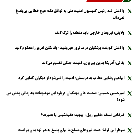
واکنش تند رئیس کمیسیون امنیت ملی به توافق مکه: هیچ خطایی بی‌پاسخ
نمی‌ماند
ولایتی: نیرو‌های خارجی باید منطقه را ترک کنند
واکنش کوبنده پزشکیان در سالروز هیروشیما؛ واشنگتن امروز را محکوم کنید
بقائی: آمریکا بدون پیروزی، غنیمت جنگی تقسیم می‌کند
ابراهیم رضایی خطاب به عربستان: امنیت را نمی‌شود از دیگران گدایی کرد
امیرحسین حسینی: صحبت های پزشکیان درباره این موضوعات چه زمانی پخش می
شود؟
ضرغامی نسخه «تغییر ریل» پیچید؛ عقب‌نشینی یا بصیرت؟
سردار ابن‌الرضا: دست نیرو‌های مسلح ما برای پاسخ به هر تهدیدی پر است