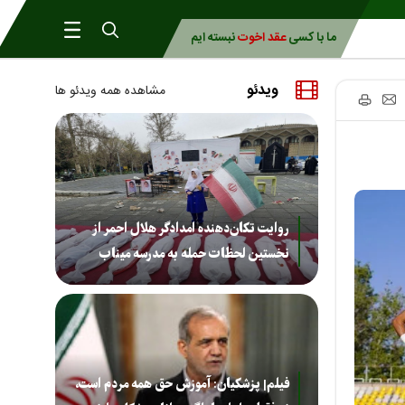
ما با کسی
عقد اخوت
نبسته ایم
ویدئو
مشاهده همه ویدئو ها
روایت تکان‌دهنده امدادگر هلال احمر از
نخستین لحظات حمله به مدرسه میناب
فیلم| پزشکیان: آموزش حق همه مردم است،