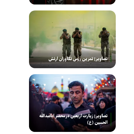
تصاویر| تمرین رزمی تکاوران ارتش
تصاویر| زیارت اربعین در محضر اباعبدالله
الحسین (ع)