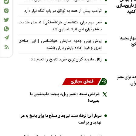
VAR ترمز تاریخ‌سازی
ترامپ بیش از همه به توافق در باب تنگه نیاز دارد
 کشید
خبر مهم برای متقاضیان بازنشستگی| ۵ سال خدمت
بیشتر برای این افراد اجباری شد
مهار محمد
پیش بینی جدید سازمان هواشناسی | این مناطق
رد
امروز و فردا آماده بارش باران باشند
رئال مادرید گران‌ترین خرید تاریخ را انجام داد
ه برای مصر
فضای مجازی
ران
ضرغامی نسخه «تغییر ریل» پیچید؛ عقب‌نشینی یا
بصیرت؟
سردار ابن‌الرضا: دست نیرو‌های مسلح ما برای پاسخ به هر
تهدیدی پر است