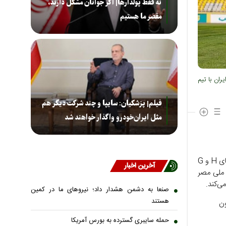
نه فقط پولدارها| اگر جوانان مشکل دارند،
مقصر ما هستیم
ان با تیم
فیلم| پزشکیان: سایپا و چند شرکت دیگر هم
مثل ایران‌خودرو واگذار خواهند شد
به گزارش صراط به نقل از ایلنا، روز شنبه ۶ تیر از هفته سوم جام جهانی چهار بازی از گروه‌های H و G
آخرین اخبار
 ملی مصر
می‌کند.
صنعا به دشمن هشدار داد؛ نیروهای ما در کمین
هستند
حمله سایبری گسترده به بورس آمریکا