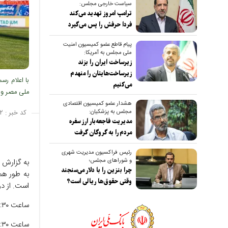
سیاست خارجی مجلس:
ترامپ امروز تهدید می‌کند
فردا حرفش را پس می‌گیرد
پیام قاطع عضو کمیسیون امنیت
ملی مجلس به آمریکا:
زیرساخت ایران را بزند
زیرساخت‌هایتان را منهدم
با اعلام ر
می‌کنیم
ملی مصر و 
هشدار عضو کمیسیون اقتصادی
مجلس به پزشکیان:
کد خبر :
۲
مدیریت فاجعه‌بار ارز سفره
مردم را به گروگان گرفت
رئیس فراکسیون مدیریت شهری
و شوراهای مجلس؛
چرا بنزین را با دلار می‌سنجند
به طور هم
وقتی حقوق‌ها ریالی است؟
است. از دو
ساعت ۰۳:۳۰ گروه H اروگوئه - اسپانیا محل برگزاری بازی مکزیک، گوادالاخارا استادیوم آکرون
ساعت ۰۶:۳۰ گروه G ایران - مصر محل برگزاری بازی آمریکا، سیاتل استادیوم لومن فیلد