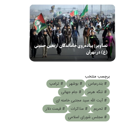
تصاویر| پیاده‌روی جاماندگان اربعین حسینی
(ع) در تهران
برچسب منتخب
# بندرعباس
# بوشهر
# ترامپ
# تنگه هرمز
# جام جهانی
# آیت الله سید مجتبی خامنه ای
# تحریم
# مذاکرات
# قیمت دلار
# مجلس شورای اسلامی