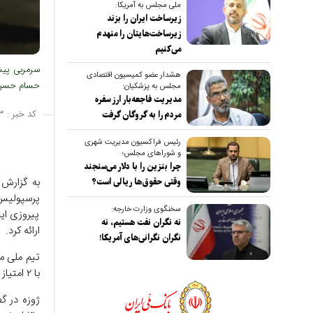
ملی مجلس به آمریکا:
زیرساخت ایران را بزند
زیرساخت‌هایتان را منهدم
می‌کنیم
سرمربی پیشی
هشدار عضو کمیسیون اقتصادی
حسام حسن بر
مجلس به پزشکیان:
مدیریت فاجعه‌بار ارز سفره
کد خبر :
۳
مردم را به گروگان گرفت
رئیس فراکسیون مدیریت شهری
و شوراهای مجلس؛
چرا بنزین را با دلار می‌سنجند
به گزارش 
وقتی حقوق‌ها ریالی است؟
پرسپولیس
سخنگوی وزارت خارجه:
پیروزی این
نه نگران نفت هستیم، نه
ارائه کرد.
نگران نگرانی‌های آمریکا!
با ۲ امتیاز در رده‌های بعدی قرار دارند و نیوزیلند با یک امتیاز در قعر جدول ایستاده است.
ژوزه در گ