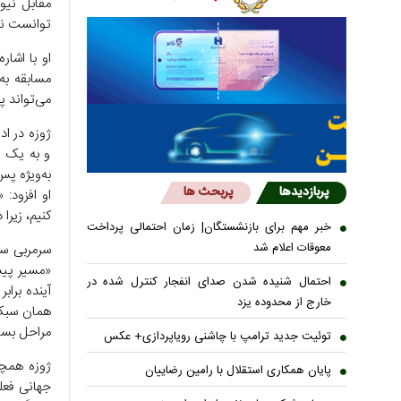
مقابل نیوز
توانست نخ
او با اشا
مسابقه به
می‌تواند 
ژوزه در اد
و به یک پ
به‌ویژه پس
پربازدیدها
پربحث ها
او افزود: 
کنیم، زیرا
خبر مهم برای بازنشستگان| زمان احتمالی پرداخت
معوقات اعلام شد
سرمربی سا
«مسیر پیش
احتمال شنیده شدن صدای انفجار کنترل شده در
آینده برا
خارج از محدوده یزد
همان سبک و
مراحل بسی
توئیت جدید ترامپ با چاشنی رویاپردازی+ عکس
ژوزه همچن
پایان همکاری استقلال با رامین رضاییان
جهانی فعلی