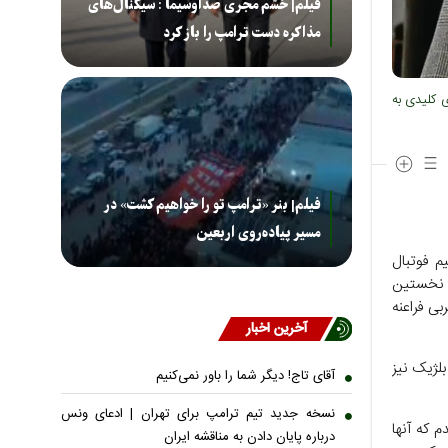
فیلم| خشم مجری صداوسیما : سیگنال‌های
مذاکره دست ترامپ را باز کرد
ی کلیدی به
فیلم| بنر «ترامپ تو را خواهیم کشت» در
مسیر پیاده‌روی اربعین
م فوتبال
 نخستین
بی فراعنه
آخرین اخبار
ن و بلژیک نیز
آقای تاج! دیگر شما را باور نمی‌کنیم
نسخه جدید تیم ترامپ برای تهران | ادعای ونس
 که آنها
درباره پایان دادن به مناقشه ایران