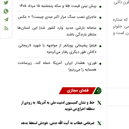
لزن ذاتی.
پیش بینی قیمت طلا و سکه پنجشنبه ۱۵ مرداد ۱۴۰۵
ماجرای نصب سنگ مزار اکبر عبدی چیست؟ + عکس
که ستاره
ل حاضر مسی جلوتر
سامانه بارشی جدید وارد کشور شد| این استان‌ها
لزن است و
منتظر بارندگی باشند
فیلم| پشیمانی پویانفر از مواجهه با شهید لاریجانی:
«کاش طور دیگری رفتار می‌کردم»
فوری؛ هشدار ایران: آمریکا حمله کند، زیرساخت
همسایه را می‌زنیم!
فضای مجازی
خط و نشان کمیسیون امنیت ملی به آمریکا: به زودی از
منطقه اخراج می شوید
ضرغامی خطاب به آیت الله جنتی: خودش استعفا بدهد