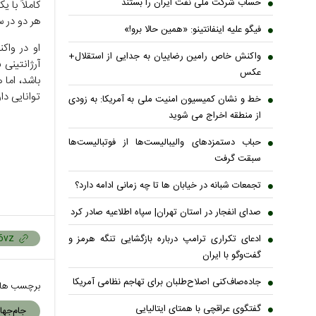
حساب‌ شرکت ملی نفت ایران را بستند
کاملاً با 
هر دو در س
فیگو علیه اینفانتینو: «همین حالا برو!»
او در واک
واکنش خاص رامین رضاییان به جدایی از استقلال+
عکس
باشد، اما 
توانایی دا
خط و نشان کمیسیون امنیت ملی به آمریکا: به زودی
از منطقه اخراج می شوید
حباب دستمزدهای والیبالیست‌ها از فوتبالیست‌ها
سبقت گرفت
تجمعات شبانه در خیابان ها تا چه زمانی ادامه دارد؟
صدای انفجار در استان تهران| سپاه اطلاعیه صادر کرد
ادعای تکراری ترامپ درباره بازگشایی تنگه هرمز و
گفت‌وگو با ایران
جاده‌صاف‌کنی اصلاح‌طلبان برای تهاجم نظامی آمریکا
برچسب ها
گفتگوی عراقچی با همتای ایتالیایی
جام‌جها