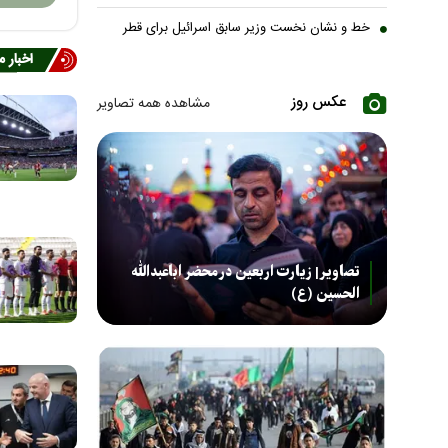
خط و نشان نخست وزیر سابق اسرائیل برای قطر
اخبار 
عکس روز
مشاهده همه تصاویر
تصاویر| زیارت اربعین در محضر اباعبدالله
الحسین (ع)