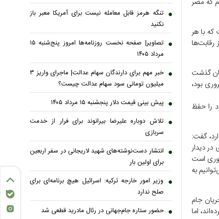
لم که مصر
تنگه هرمز قابل معامله نیست برای آمریکا معبر باز
نکنید
که با هر
رقابت‌ها
تصاویر| صفحه نخست روزنامه‌ها امروز پنج‌شنبه ۱۵
مرداد ۱۴۰۵
ستان گذشت
خبر مهم برای دارندگان سهام عدالت| ماجرای واریز ۳
وری بود،
میلیون تومانی سود سهام عدالت چیست؟
پیش ‌بینی قیمت دلار پنجشنبه ۱۵ مرداد ۱۴۰۵
ود را حفظ
تلاش دوباره علیرضا بیرانوند برای فرار از خدمت
سربازی
رد، گفت:
در دیدار
انتشار دست‌نوشته‌های شهید لاریجانی در سفر اربعین
روری است
برای اولین بار
توانیم به
وزیر امور خارجه ترکیه: اسرائیل هیچ برنامه‌ای برای
صلح ندارد
ریان جام
حضور ستاره جام‌جهانی در رئال مادرید قطعی شد
‌اند، اما