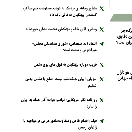
مشاور رسانه ای نزدیک به دولت: مسئولیت تیم مذاکره
کننده را پزشکیان به قالی باف داد
رسایی: قالی باف و پزشکیان شکست عشقی خورده‌اند
گ؛ چرا
ین دقایق،
یران است؟
انتقاد تند صمصامی: «شورای هماهنگی مجلس»
غیرقانونی و بدعت است!
فریب دوباره پزشکیان به قول های پوچ دشمن
 هواداران
م جهانی
نبویان: ایران جنگ‌طلب نیست؛ صلح با دشمن یعنی
تسلیم
روزنامه نگار امریکایی: ترامپ جرات آغاز حمله به ایران
را ندارد
فیلم| اقدام خاص و متفاوت مامور عراقی در مواجهه با
زائران اربعین