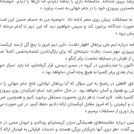
یلند پیروز شده‌اند. متأسفانه بازی را تماشا نکردم، اما گل‌ها را دیدم. خوشحا
ستین پیروزی خود را در جام جهانی به دست بیاورد.»
ره به مسابقات پیش روی مصر ادامه داد: «توصیه من به حسام حسن این است 
‌صورت جداگانه برخورد کند و سپس خواهیم دید که این تیم تا کدام مرحله از 
پیش برود.»
امه درباره تیم ملی پرتغال اظهار داشت: «این تیم امروز با پنج گل از سد ازبک
یروزی مهم دست یافت؛ نتیجه‌ای که برای بازگرداندن اعتمادبه‌نفس کاملاً ضر
 از لغزش در مسابقه نخست برابر کنگو.»
«اکنون با صدرنشینی در گروه در مسیر درستی قرار گرفته‌ایم، اما باید تمرکز خ
 دیدار بعدی برابر کلمبیا به هیچ وجه آسان نخواهد بود.»
بق الاهلی در پاسخ به این سؤال که آیا پرتغال توانایی فتح جام جهانی را دا
 رو هموار و آسان نخواهد بود. در حال حاضر باید تمام تمرکزمان روی پیروزی 
بر کلمبیا باشد. لازم است با هر بازی به‌صورت مستقل برخورد کنیم و همچنین ض
 کیفیتی را که امروز مقابل ازبکستان ارائه دادیم حفظ کنیم. در این صورت می‌
ار دوری از مسابقات برسیم.»
ین درباره مقایسه‌های همیشگی میان کریستیانو رونالدو و لیونل مسی در ج
 گفت: «هر دوی آنها بازیکنان بزرگی هستند و خدمات فراوانی به فوتبال ارائه کرده