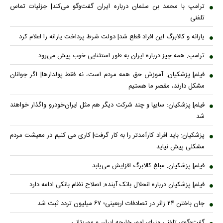
ترامپ با محمد بن سلمان درباره ایران گفت‌وگو می‌کند| جزئیات تماس
تلفنی
یارانه و کالابرگ این افراد قطع شد| دولت شرط پرداخت یارانه را اعلام کرد
ترامپ: همه چیز درباره ایران به طور استثنایی خوب پیش می‌رود
فیلم| پزشکیان: آموزش حق همه مردم است، نه فقط پولدارها| اگر جوانان
مشکل دارند، مقصر ما هستیم
فیلم| پزشکیان: سایپا و چند شرکت دیگر هم مثل ایران‌خودرو واگذار خواهند
شد
پزشکیان: باید افراد کارآمدتر را به کار گرفت| کاری می کنیم در معیشت مردم
مشکلی پیش نیاید
فیلم| پزشکیان: مبلغ کالابرگ افزایش می‌یابد
فیلم| پزشکیان درباره انحلال بانک آینده: اصلاح نظام بانکی ادامه دارد
جان باختن ۲۴ زائر در تصادفات اربعینی؛ ۶۷ میلیون تردد ثبت شد
گفت‌وگوی تلفنی وزرای امور خارجه ایران و موریتانی