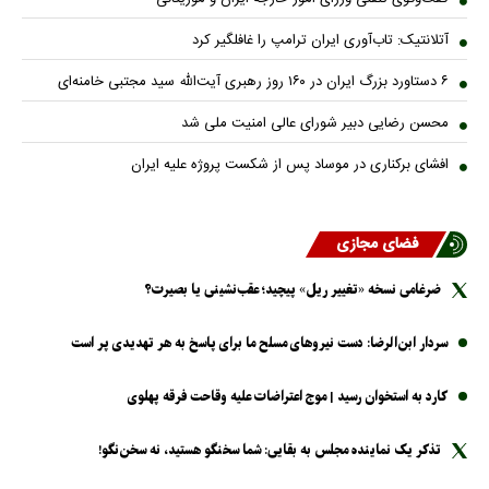
آتلانتیک: تاب‌آوری ایران ترامپ را غافلگیر کرد
۶ دستاورد بزرگ ایران در ۱۶۰ روز رهبری آیت‌الله سید مجتبی خامنه‌ای
محسن رضایی دبیر شورای عالی امنیت ملی شد
افشای برکناری در موساد پس از شکست پروژه علیه ایران
فضای مجازی
ضرغامی نسخه «تغییر ریل» پیچید؛ عقب‌نشینی یا بصیرت؟
سردار ابن‌الرضا: دست نیرو‌های مسلح ما برای پاسخ به هر تهدیدی پر است
کارد به استخوان رسید | موج اعتراضات علیه وقاحت فرقه پهلوی
تذکر یک نماینده مجلس به بقایی: شما سخنگو هستید، نه سخن‌نگو!