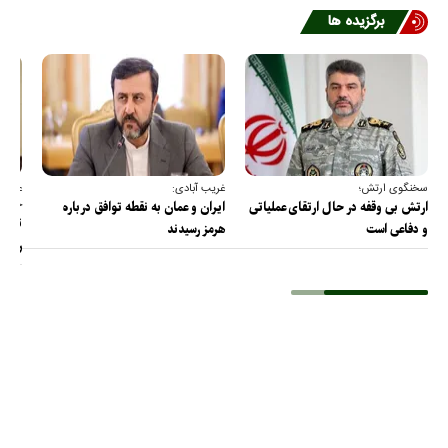
برگزیده ها
سخنگوی ارتش؛
غریب آبادی:
عضو ک
خارج
ارتش بی وقفه در حال ارتقای عملیاتی
ایران و عمان به نقطه توافق درباره
ترامپ
و دفاعی است
هرمز رسیدند
را پس