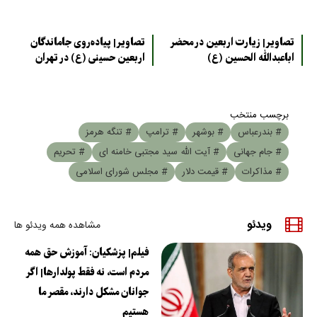
تصاویر| زیارت اربعین در محضر
تصاویر| پیاده‌روی جاماندگان
اباعبدالله الحسین (ع)
اربعین حسینی (ع) در تهران
برچسب منتخب
# بندرعباس
# بوشهر
# ترامپ
# تنگه هرمز
# جام جهانی
# آیت الله سید مجتبی خامنه ای
# تحریم
# مذاکرات
# قیمت دلار
# مجلس شورای اسلامی
ویدئو
مشاهده همه ویدئو ها
فیلم| پزشکیان: آموزش حق همه
مردم است، نه فقط پولدارها| اگر
جوانان مشکل دارند، مقصر ما
هستیم