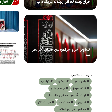
اخبار 
حراج رفت؛ ۸۸ اثر ارزشمند در یک قاب
تصاویر| حرم امیرالمومنین محیای آخر صفر
شد
برچسب منتخب
# بندرعباس
# بوشهر
# ترامپ
# تنگه هرمز
# جام جهانی
# آیت الله سید مجتبی خامنه ای
# تحریم
# مذاکرات
# قیمت دلار
# مجلس شورای اسلامی