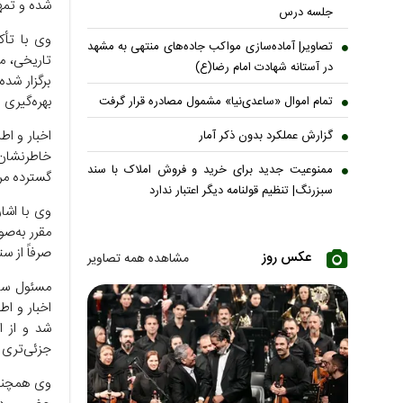
شده و تمه
جلسه درس
وی با تأک
تصاویر| آماده‌سازی مواکب جاده‌های منتهی به مشهد
تاریخی، م
در آستانه شهادت امام رضا(ع)
برگزار شد
بهره‌گیری 
تمام اموال «ساعدی‌نیا» مشمول مصادره قرار گرفت
اخبار و اط
گزارش عملکرد بدون ذکر آمار
خاطرنشان 
ممنوعیت جدید برای خرید و فروش املاک با سند
گسترده مرد
سبزرنگ| تنظیم قولنامه دیگر اعتبار ندارد
وی با اشا
مقرر به‌صو
صرفاً از س
عکس روز
مشاهده همه تصاویر
مسئول ستا
اخبار و اط
شد و از ا
جزئی‌تری د
وی همچنین