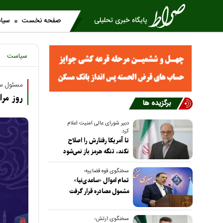
صفحه نخست
سیا
سیاست
مسئول ست
روز مر
برگزیده ها
دبیر شورای عالی امنیت اعلام
کرد:
تا آمریکا رفتارش را اصلاح
نکند، تنگه هرمز باز نمی‌شود
سخنگوی قوه قضاییه؛
تمام اموال «ساعدی‌نیا»
مشمول مصادره قرار گرفت
سخنگوی ارتش؛