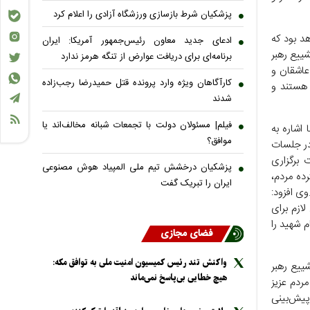
پزشکیان شرط بازسازی ورزشگاه آزادی را اعلام کرد
د بود که
ادعای جدید معاون رئیس‌جمهور آمریکا: ایران
شییع رهبر
برنامه‌ای برای دریافت عوارض از تنگه هرمز ندارد
عاشقان و
کارآگاهان ویژه وارد پرونده قتل حمیدرضا رجب‌زاده
 هستند و
شدند
فیلم| مسئولان دولت با تجمعات شبانه مخالف‌اند یا
اشاره به
موافق؟
در جلسات
برگزاری
پزشکیان درخشش تیم ملی المپیاد هوش مصنوعی
ده مردم،
ایران را تبریک گفت
ی افزود:
ازم برای
 شهید را
فضای مجازی
واکنش تند رئیس کمیسیون امنیت ملی به توافق مکه:
ییع رهبر
هیچ خطایی بی‌پاسخ نمی‌ماند
ردم عزیز
پیش‌بینی