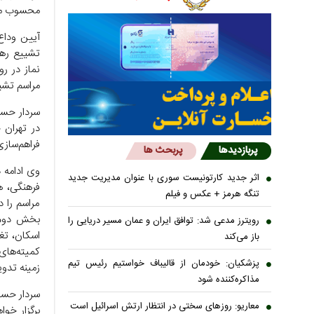
محسوب می
تشییع رهبر
مراسم تشییع پیکر
سردار حسن‌
فراهم‌سازی
پربازدیدها
پربحث ها
وی ادامه 
اثر جدید کارتونیست سوری با عنوان مدیریت جدید
فرهنگی، ه
تنگه هرمز + عکس و فیلم
مراسم را 
بخش دوم م
رویترز مدعی شد: توافق ایران و عمان مسیر دریایی را
اسکان، تغذ
باز می‌کند
کمیته‌های
پزشکیان: خودمان از قالیباف خواستیم رئیس تیم
زمینه تدوی
مذاکره‌کننده شود
سردار حسن‌
معاریو: روزهای سختی در انتظار ارتش اسرائیل است
برگزار خو