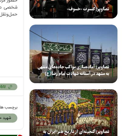
حضور مردم
شخصی در م
تصاویر| کنسرت «خسوف»
حمل‌ونقل 
تصاویر| آماده‌سازی مواکب جاده‌های منتهی
به مشهد در آستانه شهادت امام رضا(ع)
برچسب ها
شهید حض
تصاویر| گنجینه‌ای از تاریخ هنر ایران به