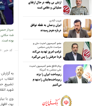
ارتش بی وقفه در حال ارتقای
عملیاتی و دفاعی است
غریب آبادی:
ایران و عمان به نقطه توافق
سردار حسن‌ز
درباره هرمز رسیدند
شد؛ مکانی 
بوده است.
عضو کمیسیون امنیت ملی و
سیاست خارجی مجلس:
کد خبر :
۱
ترامپ امروز تهدید می‌کند
فردا حرفش را پس می‌گیرد
پیام قاطع عضو کمیسیون امنیت
ملی مجلس به آمریکا:
به گزارش 
زیرساخت ایران را بزند
انقلاب در
زیرساخت‌هایتان را منهدم
تشییع حضر
می‌کنیم
شهید انقلاب اسلامی در 
وی با بیا
بود، اظها