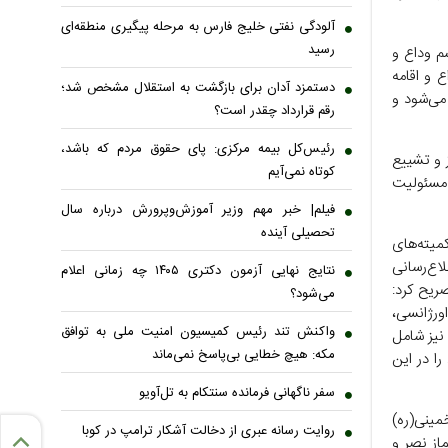
آلودگی نفتی خلیج فارس به مرحله پیگیری منطقه‌ای
رسید
 مراسم وداع و
ع و اقامه
دستمزد آدان برای بازگشت به استقلال مشخص شد؛
برگزار می‌شود و
رقم قرارداد چقدر است؟
رئیس‌کل بیمه مرکزی: پای حقوق مردم که باشد،
ز و تشییع
کوتاه نمی‌آیم
ر قالب ۳۲ کمیته اجرایی، مسئولیت
فیلم| خبر مهم وزیر آموزش‌وپرورش درباره سال
تحصیلی آینده
میته‌های
اع‌رسانی
نتایج نهایی آزمون دکتری ۱۴۰۵ چه زمانی اعلام
ریح کرد:
می‌شود؟
ورژانسی،
واکنش تند رئیس کمیسیون امنیت ملی به توافق
 نیز شامل
مکه: هیچ خطایی بی‌پاسخ نمی‌ماند
ا در این
سفر ناگهانی فرمانده سنتکام به تل‌آویو
خمینی(ره)
روایت رسانه عبری از دخالت آشکار ترامپ در کوبا
از نصر و