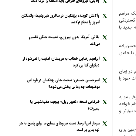
ولایتی: نیرو‌های خارجی باید منطقه را ترک کنند
یک مراسم
واکنش کوبنده پزشکیان در سالروز هیروشیما؛ واشنگتن
 گستردگی
امروز را محکوم کنید
 جدید با
بقائی: آمریکا بدون پیروزی، غنیمت جنگی تقسیم
می‌کند
 حسن‌زاده
 با حضور
ابراهیم رضایی خطاب به عربستان: امنیت را نمی‌شود از
دیگران گدایی کرد
 در زمان
ات خود را
امیرحسین حسینی: صحبت های پزشکیان درباره این
موضوعات چه زمانی پخش می شود؟
خی موارد
ضرغامی نسخه «تغییر ریل» پیچید؛ عقب‌نشینی یا
جام خواهد
بصیرت؟
قیق‌تر و
سردار ابن‌الرضا: دست نیرو‌های مسلح ما برای پاسخ به هر
جهی برای
تهدیدی پر است