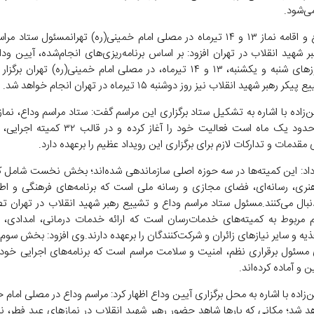
‌شود.
آیین وداع و اقامه نماز ۱۳ و ۱۴ تیرماه در مصلی امام خمینی(ره) تهرانمسئول ستاد
 شهید انقلاب در تهران افزود: بر اساس برنامه‌ریزی‌های انجام‌شده، آیین ودا
نماز در روزهای شنبه و یکشنبه، ۱۳ و ۱۴ تیرماه، در مصلی امام خمینی(ره) تهران 
 رهبر شهید انقلاب نیز روز دوشنبه ۱۵ تیرماه در تهران انجام خواهد شد.
زاده با اشاره به تشکیل ستاد برگزاری این مراسم گفت: ستاد مراسم وداع، نما
در تهران حدود یک ماه است فعالیت خود را آغاز کرده و د
 مقدمات و تدارکات لازم برای برگزاری این رویداد عظیم را برعهده دارد.
داد: این کمیته‌ها در سه حوزه اصلی سازماندهی شده‌اند؛ بخش نخست شامل ک
نری، رسانه‌ای، فضای مجازی و رسانه ملی است که برنامه‌های فرهنگی و اطل
دنبال می‌کنند.مسئول ستاد مراسم وداع و تشییع رهبر شهید انقلاب در تهران تص
ربوط به کمیته‌های خدمات‌رسان است که ارائه خدمات درمانی، امدادی، ا
یه و سایر نیازهای زائران و شرکت‌کنندگان را برعهده دارند.وی افزود: بخش سوم
 مسئول برقراری نظم، امنیت و سلامت مراسم است که برنامه‌های اجرایی خود ر
ن و آماده کرده‌اند.
زاده با اشاره به محل برگزاری آیین وداع اظهار کرد: مراسم وداع در مصلی امام 
اهد شد؛ مکانی که بارها شاهد حضور رهبر شهید انقلاب در نمازهای عید فطر، نم