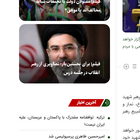
فیلم| مسئولان دولت با تجمعات شبانه
مخالف‌اند یا موافق؟
گزار خواهد
ی با مردم
فیلم| برای نخستین‌بار؛ تصاویری از رهبر
انقلاب در جلسه درس
هبر شهید
آخرین اخبار
، نماز و
ییع رهبر
ترکیه: توافقنامه مشترک با پاکستان و عربستان، علیه
ایران نیست!
ور خواهد
امیرحسین طاهری پرسپولیسی شد
شهید خود