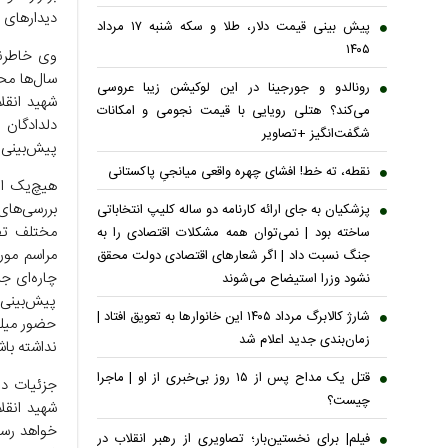
دیدارهای 
پیش بینی قیمت دلار، طلا و سکه شنبه ۱۷ مرداد
۱۴۰۵
وی خاطرنش
سال‌ها محل
رونالدو و جورجینا در این لوکیشن زیبا عروسی
شهید انقل
می‌کند؟ هتلی رویایی با قیمت نجومی و امکانات
دلدادگان 
شگفت‌انگیز +تصاویر
پیش‌بینی 
نقطه، ته خط! افشای چهره واقعی میانجیِ پاکستانی
هیچ‌یک از
بررسی‌های
پزشکیان به جای ارائه کارنامه دو ساله کلیپ انتخاباتی
مختلف تص
ساخته بود | نمی‌توان همه مشکلات اقتصادی را به
مراسم مور
جنگ نسبت داد | اگر شعار‌های اقتصادی دولت محقق
چاره‌ای ج
نشود وزرا استیضاح می‌شوند
پیش‌بینی 
شارژ کالابرگ مرداد ۱۴۰۵ این خانوار‌ها به تعویق افتاد |
حضور میلی
زمان‌بندی جدید اعلام شد
نداشته باش
قتل یک مداح پس از ۱۵ روز بی‌خبری از او | ماجرا
جزئیات دق
چیست؟
شهید انقل
خواهد رسی
فیلم| برای نخستین‌بار؛ تصاویری از رهبر انقلاب در