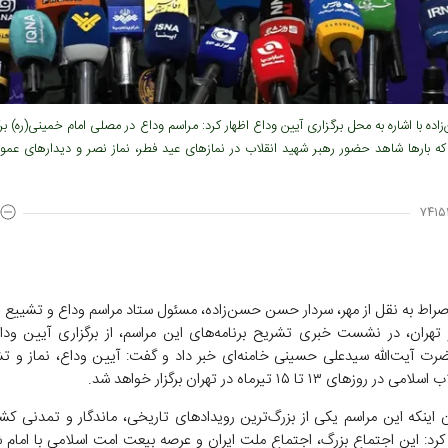
اده با اشاره به محل برگزاری آیین وداع اظهار کرد: مراسم وداع در مصلی امام خمینی(ره) بر
که بارها شاهد حضور رهبر شهید انقلاب در نمازهای عید فطر، نماز نصر و دیدارهای عموم
۷۴۱۵۱
صراط به نقل از مهر، سردار حسن حسن‌زاده، مسئول ستاد مراسم وداع و تشییع ر
 تهران، در نشست خبری تشریح برنامه‌های این مراسم، از برگزاری آیین وداع
ت آیت‌الله سیدعلی حسینی خامنه‌ای خبر داد و گفت: آیین وداع، نماز و تش
روزهای ۱۳ تا ۱۵ تیرماه در تهران برگزار خواهد شد.
ن اینکه این مراسم یکی از بزرگ‌ترین رویدادهای تاریخی، ماندگار و تمدنی کش
ر کرد: این اجتماع بزرگ، اجتماع ملت ایران و عرصه بیعت امت اسلامی با امام 