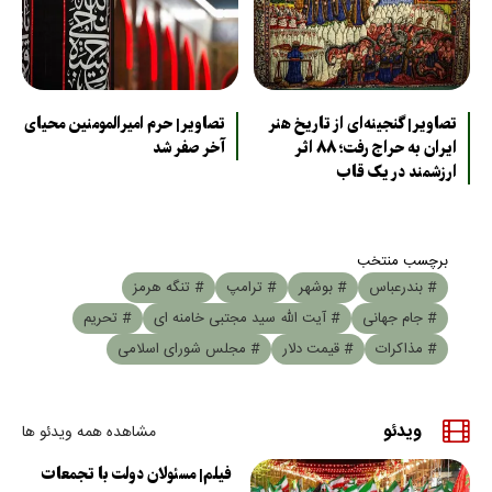
تصاویر| گنجینه‌ای از تاریخ هنر
تصاویر| حرم امیرالمومنین محیای
ایران به حراج رفت؛ ۸۸ اثر
آخر صفر شد
ارزشمند در یک قاب
برچسب منتخب
# بندرعباس
# بوشهر
# ترامپ
# تنگه هرمز
# جام جهانی
# آیت الله سید مجتبی خامنه ای
# تحریم
# مذاکرات
# قیمت دلار
# مجلس شورای اسلامی
ویدئو
مشاهده همه ویدئو ها
فیلم| مسئولان دولت با تجمعات