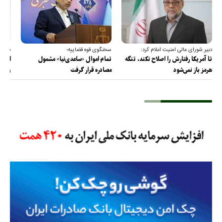
دبیر شورای عالی امنیت اعلام کرد:
سخنگوی قوه قضاییه؛
سخنگ
تا آمریکا رفتارش را اصلاح نکند، تنگه
تمام اموال «ساعدی‌نیا» مشمول
ارتش 
هرمز باز نمی‌شود
مصادره قرار گرفت
و دف