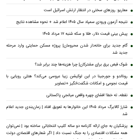
معاریو: روزهای سختی در انتظار ارتش اسرائیل است
نتیجه آزمون ورودی سمپاد سال ۱۴۰۵ اعلام شد + نحوه مشاهده نتایج
پیش بینی قیمت دلار، طلا و سکه شنبه ۱۷ مرداد ۱۴۰۵
گام جدید برای خانه‌دار شدن محرومان| پروژه مسکن حمایتی وارد مرحله
جدید شد
شوک قبض برق برای مشترکان| چرا هزینه‌ها چند برابر شد؟
رونالدو و جورجینا در این لوکیشن زیبا عروسی می‌کند؟ هتلی رویایی با
قیمت نجومی و امکانات شگفت‌انگیز +تصاویر
نقطه، ته خط! افشای چهره واقعی میانجیِ پاکستانی
شارژ کالابرگ مرداد ۱۴۰۵ این خانوار‌ها به تعویق افتاد | زمان‌بندی جدید اعلام
شد
پزشکیان به جای ارائه کارنامه دو ساله کلیپ انتخاباتی ساخته بود | نمی‌توان
همه مشکلات اقتصادی را به جنگ نسبت داد | اگر شعار‌های اقتصادی دولت