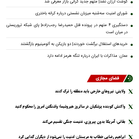
گوشت ارزان نشد| متهم جدید گرانی بازار معرفی شد
شورای امنیت سه‌شنبه میزبان نشستی درباره کرانه باختری
دستگیری ۴ متهم در پرونده قتل حمیدرضا رجب‌زاده| پای شبکه تروریستی
در میان است
خریدهای استقلال برگشت خوردند| دو بازیکن به آلومینیوم بازگشتند
عمان: مذاکرات با ایران درباره تنگه هرمز ادامه دارد
فضای مجازی
ولایتی: نیرو‌های خارجی باید منطقه را ترک کنند
واکنش کوبنده پزشکیان در سالروز هیروشیما؛ واشنگتن امروز را محکوم کنید
بقائی: آمریکا بدون پیروزی، غنیمت جنگی تقسیم می‌کند
ابراهیم رضایی خطاب به عربستان: امنیت را نمی‌شود از دیگران گدایی کرد