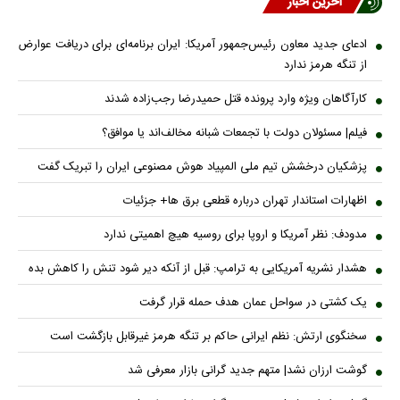
آخرین اخبار
ادعای جدید معاون رئیس‌جمهور آمریکا: ایران برنامه‌ای برای دریافت عوارض
از تنگه هرمز ندارد
کارآگاهان ویژه وارد پرونده قتل حمیدرضا رجب‌زاده شدند
فیلم| مسئولان دولت با تجمعات شبانه مخالف‌اند یا موافق؟
پزشکیان درخشش تیم ملی المپیاد هوش مصنوعی ایران را تبریک گفت
اظهارات استاندار تهران درباره قطعی برق ها+ جزئیات
مدودف: نظر آمریکا و اروپا برای روسیه هیچ اهمیتی ندارد
هشدار نشریه آمریکایی به ترامپ: قبل از آنکه دیر شود تنش را کاهش بده
یک کشتی در سواحل عمان هدف حمله قرار گرفت
سخنگوی ارتش: نظم ایرانی حاکم بر تنگه هرمز غیرقابل بازگشت است
گوشت ارزان نشد| متهم جدید گرانی بازار معرفی شد