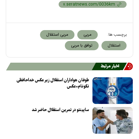
برچسب ها:
مربی
مربی استقلال
استقلال
توافق با مربی
اخبار مرتبط
طوفان هواداران استقلال زیر عکس خداحافظی
نکونام+عکس
ساپینتو در تمرین استقلال حاضر شد