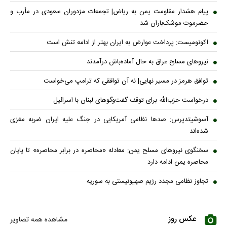
پیام هشدار مقاومت یمن به ریاض| تجمعات مزدوران سعودی در مأرب و
حضرموت موشک‌باران شد
اکونومیست: پرداخت عوارض به ایران بهتر از ادامه تنش است
نیروهای مسلح عراق به حال آماده‌باش درآمدند
توافق هرمز در مسیر نهایی| نه آن توافقی که ترامپ می‌خواست
درخواست حزب‌الله برای توقف گفت‌وگوهای لبنان با اسرائیل
آسوشیتدپرس: صدها نظامی آمریکایی در جنگ علیه ایران ضربه مغزی
شده‌اند
سخنگوی نیروهای مسلح یمن: معادله «محاصره در برابر محاصره» تا پایان
محاصره یمن ادامه دارد
تجاوز نظامی مجدد رژیم صهیونیستی به سوریه
عکس روز
مشاهده همه تصاویر