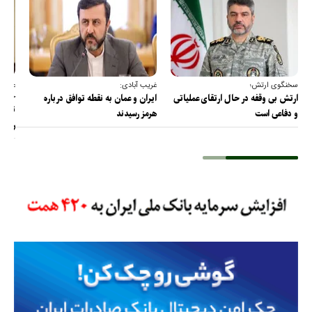
سخنگوی ارتش؛
غریب آبادی:
عضو ک
خارج
ارتش بی وقفه در حال ارتقای عملیاتی
ایران و عمان به نقطه توافق درباره
ترامپ
و دفاعی است
هرمز رسیدند
را پس