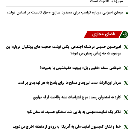
مبارزه با طاغوت است
فرمان اجرایی دوباره ترامپ برای محدود سازی «حق تابعیت بر اساس تولد»
فضای مجازی
امیرحسین حسینی در شبکه اجتماعی ایکس نوشت: صحبت های پزشکیان درباره این
موضوعات چه زمانی پخش می شود؟
ضرغامی نسخه «تغییر ریل» پیچید؛ عقب‌نشینی یا بصیرت؟
سردار ابن‌الرضا: دست نیرو‌های مسلح ما برای پاسخ به هر تهدیدی پر است
کارد به استخوان رسید | موج اعتراضات علیه وقاحت فرقه پهلوی
تذکر یک نماینده مجلس به بقایی: شما سخنگو هستید، نه سخن‌نگو!
خط و نشان کمیسیون امنیت ملی به آمریکا: به زودی از منطقه اخراج می شوید