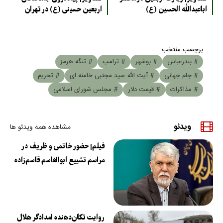
اباعبدالله الحسین (ع)
اربعین حسینی (ع) در تهران
برچسب منتخب
# بندرعباس
# بوشهر
# ترامپ
# تنگه هرمز
# جام جهانی
# آیت الله سید مجتبی خامنه ای
# تحریم
# مذاکرات
# قیمت دلار
# مجلس شورای اسلامی
ویدئو
مشاهده همه ویدئو ها
فیلم| حضور خاتمی و ظریف در
مراسم تشییع ابوالقاسم قاسم‌زاده
روایت تکان‌دهنده امدادگر هلال