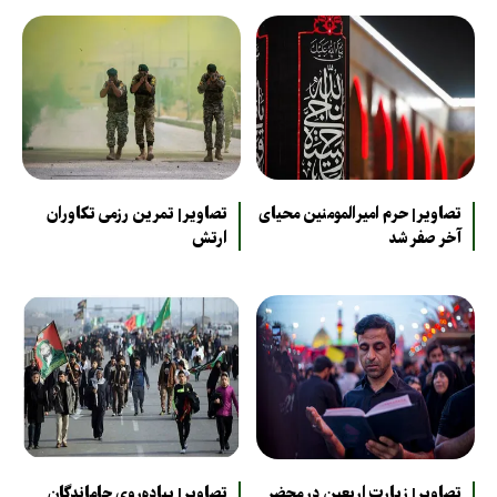
تصاویر| حرم امیرالمومنین محیای
تصاویر| تمرین رزمی تکاوران
آخر صفر شد
ارتش
تصاویر| زیارت اربعین در محضر
تصاویر| پیاده‌روی جاماندگان