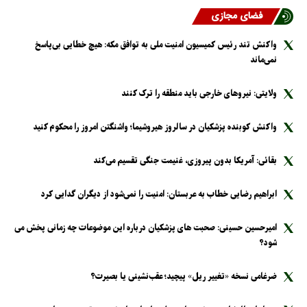
فضای مجازی
واکنش تند رئیس کمیسیون امنیت ملی به توافق مکه: هیچ خطایی بی‌پاسخ
نمی‌ماند
ولایتی: نیرو‌های خارجی باید منطقه را ترک کنند
واکنش کوبنده پزشکیان در سالروز هیروشیما؛ واشنگتن امروز را محکوم کنید
بقائی: آمریکا بدون پیروزی، غنیمت جنگی تقسیم می‌کند
ابراهیم رضایی خطاب به عربستان: امنیت را نمی‌شود از دیگران گدایی کرد
امیرحسین حسینی: صحبت های پزشکیان درباره این موضوعات چه زمانی پخش می
شود؟
ضرغامی نسخه «تغییر ریل» پیچید؛ عقب‌نشینی یا بصیرت؟