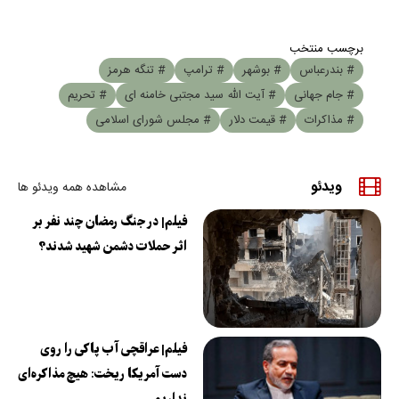
برچسب منتخب
# بندرعباس
# بوشهر
# ترامپ
# تنگه هرمز
# جام جهانی
# آیت الله سید مجتبی خامنه ای
# تحریم
# مذاکرات
# قیمت دلار
# مجلس شورای اسلامی
ویدئو
مشاهده همه ویدئو ها
فیلم| در جنگ رمضان چند نفر بر
اثر حملات دشمن شهید شدند؟
فیلم| عراقچی آب پاکی را روی
دست آمریکا ریخت: هیچ مذاکره‌ای