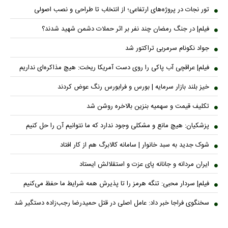
تور نجات در پروژه‌های ارتفاعی؛ از انتخاب تا طراحی و نصب اصولی
فیلم| در جنگ رمضان چند نفر بر اثر حملات دشمن شهید شدند؟
جواد نکونام سرمربی تراکتور شد
فیلم| عراقچی آب پاکی را روی دست آمریکا ریخت: هیچ مذاکره‌ای نداریم
خیز بلند بازار سرمایه | بورس و فرابورس رنگ عوض کردند
تکلیف قیمت و سهمیه بنزین بالاخره روشن شد
پزشکیان: هیچ مانع و مشکلی وجود ندارد که ما نتوانیم آن را حل کنیم
شوک جدید به سبد خانوار | سامانه کالابرگ هم از کار افتاد
ایران مردانه و جانانه پای عزت و استقلالش ایستاد
فیلم| سردار محبی: تنگه هرمز را تا پذیرش همه شرایط ما حفظ می‌کنیم
سخنگوی فراجا خبر داد: عامل اصلی در قتل حمیدرضا رجب‌زاده دستگیر شد