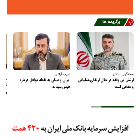
برگزیده ها
سخنگوی ارتش؛
غریب آبادی:
عضو ک
خارج
ارتش بی وقفه در حال ارتقای عملیاتی
ایران و عمان به نقطه توافق درباره
ترامپ
و دفاعی است
هرمز رسیدند
را پس