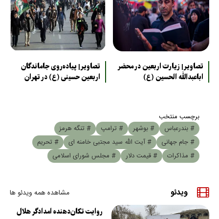
تصاویر| زیارت اربعین در محضر
تصاویر| پیاده‌روی جاماندگان
اباعبدالله الحسین (ع)
اربعین حسینی (ع) در تهران
برچسب منتخب
# بندرعباس
# بوشهر
# ترامپ
# تنگه هرمز
# جام جهانی
# آیت الله سید مجتبی خامنه ای
# تحریم
# مذاکرات
# قیمت دلار
# مجلس شورای اسلامی
ویدئو
مشاهده همه ویدئو ها
روایت تکان‌دهنده امدادگر هلال