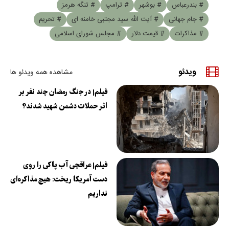
# بندرعباس
# بوشهر
# ترامپ
# تنگه هرمز
# جام جهانی
# آیت الله سید مجتبی خامنه ای
# تحریم
# مذاکرات
# قیمت دلار
# مجلس شورای اسلامی
ویدئو
مشاهده همه ویدئو ها
فیلم| در جنگ رمضان چند نفر بر
اثر حملات دشمن شهید شدند؟
فیلم| عراقچی آب پاکی را روی
دست آمریکا ریخت: هیچ مذاکره‌ای
نداریم