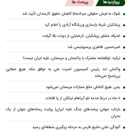
پربازدیدها
پربحث ها
شوک به فیش حقوقی مردادماه| کاهش حقوق کارمندان تأیید شد
پزشکیان شرط بازسازی ورزشگاه آزادی را اعلام کرد
اعتراف مشاور پزشکیان: نارضایتی از دولت بالا گرفت
امیرحسین طاهری پرسپولیسی شد
ترکیه: توافقنامه مشترک با پاکستان و عربستان، علیه ایران نیست!
واکنش تند رئیس کمیسیون امنیت ملی به توافق مکه: هیچ خطایی
بی‌پاسخ نمی‌ماند
یمن: هیچ ائتلافی مانع مجازات عربستان نمی‌شود
۸ ماه در دریا| خدمه ناو آبراهام لینکلن از پا افتادند
بازتاب جهانی پیامدهای جنگ علیه ایران| روایت رسانه‌های جهان از یک
بحران
آلودگی نفتی خلیج فارس به مرحله پیگیری منطقه‌ای رسید