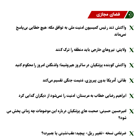
فضای مجازی
واکنش تند رئیس کمیسیون امنیت ملی به توافق مکه: هیچ خطایی بی‌پاسخ
نمی‌ماند
ولایتی: نیرو‌های خارجی باید منطقه را ترک کنند
واکنش کوبنده پزشکیان در سالروز هیروشیما؛ واشنگتن امروز را محکوم کنید
بقائی: آمریکا بدون پیروزی، غنیمت جنگی تقسیم می‌کند
ابراهیم رضایی خطاب به عربستان: امنیت را نمی‌شود از دیگران گدایی کرد
امیرحسین حسینی: صحبت های پزشکیان درباره این موضوعات چه زمانی پخش می
شود؟
ضرغامی نسخه «تغییر ریل» پیچید؛ عقب‌نشینی یا بصیرت؟