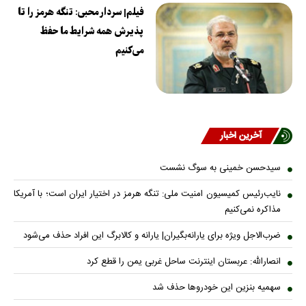
فیلم| سردار محبی: تنگه هرمز را تا
پذیرش همه شرایط ما حفظ
می‌کنیم
آخرین اخبار
سیدحسن خمینی به سوگ نشست
نایب‌رئیس کمیسیون امنیت ملی: تنگه هرمز در اختیار ایران است؛ با آمریکا
مذاکره نمی‌کنیم
ضرب‌الاجل ویژه برای یارانه‌بگیران| یارانه و کالابرگ این افراد حذف می‌شود
انصارالله: عربستان اینترنت ساحل غربی یمن را قطع کرد
سهمیه بنزین این خودروها حذف شد