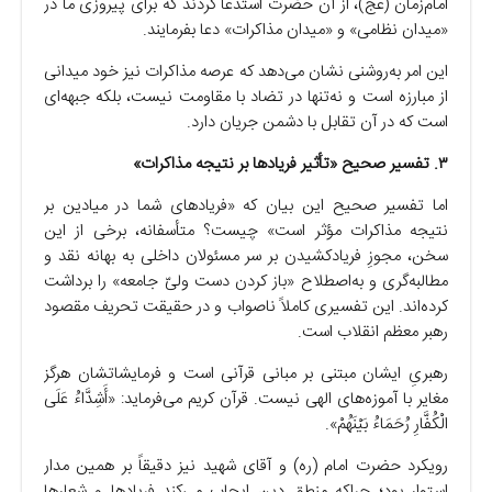
امام‌زمان (عج)، از آن حضرت استدعا کردند که برای پیروزی ما در
«میدان نظامی» و «میدان مذاکرات» دعا بفرمایند.
این امر به‌روشنی نشان می‌دهد که عرصه مذاکرات نیز خود میدانی
از مبارزه است و نه‌تنها در تضاد با مقاومت نیست، بلکه جبهه‌ای
است که در آن تقابل با دشمن جریان دارد.
۳. تفسیر صحیح «تأثیر فریادها بر نتیجه مذاکرات»
اما تفسیر صحیح این بیان که «فریادهای شما در میادین بر
نتیجه مذاکرات مؤثر است» چیست؟ متأسفانه، برخی از این
سخن، مجوزِ فریادکشیدن بر سر مسئولان داخلی به بهانه نقد و
مطالبه‌گری و به‌اصطلاح «باز کردن دست ولیّ جامعه» را برداشت
کرده‌اند. این تفسیری کاملاً ناصواب و در حقیقت تحریف مقصود
رهبر معظم انقلاب است.
رهبریِ ایشان مبتنی بر مبانی قرآنی است و فرمایشاتشان هرگز
مغایر با آموزه‌های الهی نیست. قرآن کریم می‌فرماید: «أَشِدَّاءُ عَلَى
الْكُفَّارِ رُحَمَاءُ بَيْنَهُمْ».
رویکرد حضرت امام (ره) و آقای شهید نیز دقیقاً بر همین مدار
استوار بود؛ چراکه منطق دین ایجاب می‌کند فریادها و شعارها