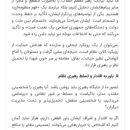
ما نباید بیانات رهبر معظم انقلاب را به‌صورت منقطع و مجزا از
سایر پیام‌هایشان تحلیل کنیم، بلکه نیازمند یک «فهم منظومه‌ای»
هستیم. یکی از توصیه‌های پرتکرار ایشان، تأکید بر حفظ وحدت
و انسجام است. ایشان صراحتاً می‌فرمایند: «انسجام بین ملت و
دولت و دستگاه‌های جمهوری اسلامی یک نعمت است» و تأکید
می‌کنند که حتی به اختلافات موجّه نیز نباید دامن زده شود.
نمی‌توان از یک رویکرد ایجابی و سازنده که هدفش حمایت از
رویکرد کلان نظام است، نتیجه‌ای سلبی گرفت و مسئولان را آماج
اتهاماتی نظیر خیانت، نفاق، معامله بر سر خون شهدا یا تحمیلِ
نظر بر رهبری قرار داد.
۵. باور به اقتدار و تسلط رهبری نظام
تصور ما از جایگاه رهبری باید روشن باشد. آیا رهبری را شخصیتی
مقتدر، مدبّر، باکیاست و مسلط بر امور نظامی و دیپلماسی
می‌دانیم، یا شخصیتی منفعل، تحمیل‌پذیر و تحت مدیریت
دیگران؟
اگر به اقتدار و اشراف ایشان باور قطعی داریم، هرگز نباید گمان
کنیم که اشخاص یا جریان‌هایی می‌توانند تصمیمی مغایر با منافع