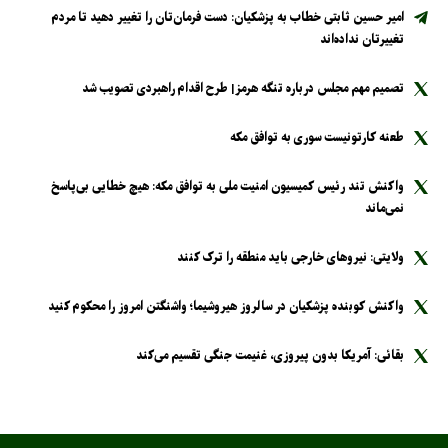
امیر حسین ثابتی خطاب به پزشکیان: دست فرمان‌تان را تغییر دهید تا مردم
تغییرتان نداده‌اند
تصمیم مهم مجلس درباره تنگه هرمز| طرح اقدام راهبردی تصویب شد
طعنه کارتونیست سوری به توافق مکه
واکنش تند رئیس کمیسیون امنیت ملی به توافق مکه: هیچ خطایی بی‌پاسخ
نمی‌ماند
ولایتی: نیرو‌های خارجی باید منطقه را ترک کنند
واکنش کوبنده پزشکیان در سالروز هیروشیما؛ واشنگتن امروز را محکوم کنید
بقائی: آمریکا بدون پیروزی، غنیمت جنگی تقسیم می‌کند