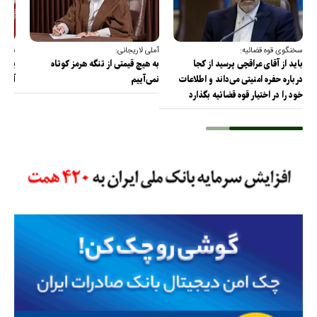
سخنگوی قوه قضائیه:
آملی لاریجانی:
فرمان
باید از آقای عراقچی پرسید از کجا
به هیچ قیمتی از تنگه هرمز کوتاه
پای ن
درباره حفره امنیتی می‌داند و اطلاعات
نمی‌آییم
آن را
خود را در اختیار قوه قضائیه بگذارد