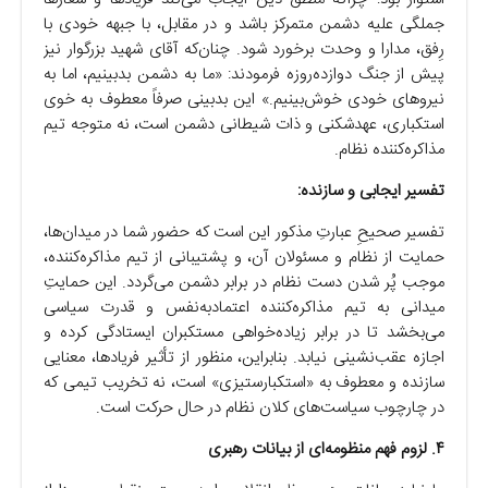
جملگی علیه دشمن متمرکز باشد و در مقابل، با جبهه خودی با
رِفق، مدارا و وحدت برخورد شود. چنان‌که آقای شهید بزرگوار نیز
پیش از جنگ دوازده‌روزه فرمودند: «ما به دشمن بدبینیم، اما به
نیروهای خودی خوش‌بینیم.» این بدبینی صرفاً معطوف به خوی
استکباری، عهدشکنی و ذات شیطانی دشمن است، نه متوجه تیم
مذاکره‌کننده نظام.
تفسیر ایجابی و سازنده:
تفسیر صحیحِ عبارتِ مذکور این است که حضور شما در میدان‌ها،
حمایت از نظام و مسئولان آن، و پشتیبانی از تیم مذاکره‌کننده،
موجب پُر شدن دست نظام در برابر دشمن می‌گردد. این حمایتِ
میدانی به تیم مذاکره‌کننده اعتمادبه‌نفس و قدرت سیاسی
می‌بخشد تا در برابر زیاده‌خواهی مستکبران ایستادگی کرده و
اجازه عقب‌نشینی نیابد. بنابراین، منظور از تأثیر فریادها، معنایی
سازنده و معطوف به «استکبارستیزی» است، نه تخریب تیمی که
در چارچوب سیاست‌های کلان نظام در حال حرکت است.
۴. لزوم فهم منظومه‌ای از بیانات رهبری