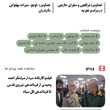
تصاویر| عراقچی و سفرای خارجی
تصاویر| «لوچو» میراث پهلوانی
در مراسم تعزیه
مازندران
برچسب منتخب
# بندرعباس
# بوشهر
# ترامپ
# تنگه هرمز
# جام جهانی
# آیت الله سید مجتبی خامنه ای
# تحریم
# مذاکرات
# قیمت دلار
# مجلس شورای اسلامی
ویدئو
مشاهده همه ویدئو ها
فیلم| کارنامه سردار سرلشکر احمد
وحیدی از فرماندهی نیروی قدس
تا فرماندهی کل سپاه