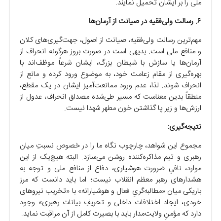
ملی را بر ایشان تحمیل نمایند.
۶. رسالت ولی‌فقیه در صیانت از آرمان‌ها
مهم‌ترین رسالت ولی‌فقیه، صیانت از اصول، جهت‌گیری‌های کلان
و منافع ملی است. بدیهی است در صورت بروز هرگونه انحراف از
آرمان‌ها یا سازش با شیطان بزرگ، ایشان شرعاً موظف‌اند با
بهره‌گیری از مقام زعامت خود، به موضوع ورود کرده و مانع از
انحراف شوند. لذا، عدم ورود ممانعت‌آمیز ایشان در یک مقطع،
منطقاً بدین معناست که مسیر طی‌شده مصداق انحراف، عدول از
ارزش‌ها و زیر پا گذاشتن خون مطهر شهدا نیست.
نتیجه‌گیری:
مجموع این شواهد، چارچوب نگاه ما را در خصوص نسبتِ میان
رهبری و تیم مذاکره‌کننده روشن می‌سازد. البته هیچ‌یک از این
موارد، نافیِ ضرورت هوشیاری، دفاع از منافع ملی و توجه به
هشدارهای رهبر معظم انقلاب نیست؛ اما باید دانست که مرز
باریکی میان «مطالبه‌گریِ فعال و هوشیارانه» با «تخریب نیروهای
خودی، ایجاد اختلافات داخلی و تحریفِ بیانات رهبری» وجود
دارد که مؤمنِ ولایت‌مدار باید با بصیرت کامل از آن مراقبت نماید.