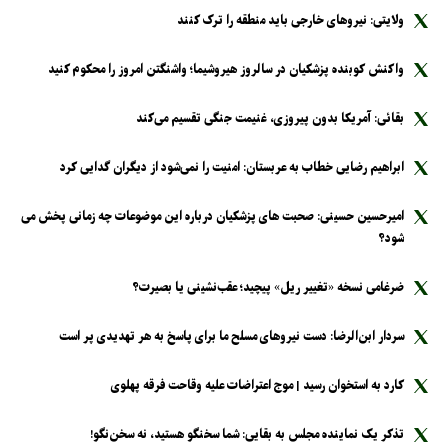
ولایتی: نیرو‌های خارجی باید منطقه را ترک کنند
واکنش کوبنده پزشکیان در سالروز هیروشیما؛ واشنگتن امروز را محکوم کنید
بقائی: آمریکا بدون پیروزی، غنیمت جنگی تقسیم می‌کند
ابراهیم رضایی خطاب به عربستان: امنیت را نمی‌شود از دیگران گدایی کرد
امیرحسین حسینی: صحبت های پزشکیان درباره این موضوعات چه زمانی پخش می
شود؟
ضرغامی نسخه «تغییر ریل» پیچید؛ عقب‌نشینی یا بصیرت؟
سردار ابن‌الرضا: دست نیرو‌های مسلح ما برای پاسخ به هر تهدیدی پر است
کارد به استخوان رسید | موج اعتراضات علیه وقاحت فرقه پهلوی
تذکر یک نماینده مجلس به بقایی: شما سخنگو هستید، نه سخن‌نگو!