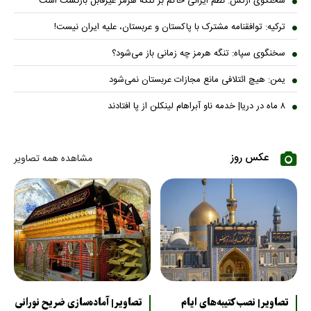
سخنگوی ارتش: نظم ایرانی حاکم بر تنگه هرمز غیرقابل بازگشت است
ترکیه: توافقنامه مشترک با پاکستان و عربستان، علیه ایران نیست!
سخنگوی سپاه: تنگه هرمز چه زمانی باز می‌شود؟
یمن: هیچ ائتلافی مانع مجازات عربستان نمی‌شود
۸ ماه در دریا| خدمه ناو آبراهام لینکلن از پا افتادند
عکس روز
مشاهده همه تصاویر
تصاویر| نصب کتیبه‌های ایام
تصاویر| آماده‌سازی ضریح نورانی