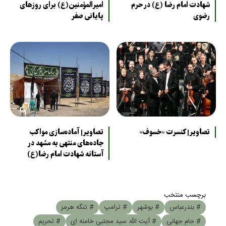
شهادت امام رضا (ع) در حرم
امیرالمؤمنین(ع) برای روزهای
رضوی
پایانی صفر
تصاویر| کنسرت «خسوف»
تصاویر| آماده‌سازی مواکب
جاده‌های منتهی به مشهد در
آستانه شهادت امام رضا(ع)
برچسب منتخب
# بندرعباس
# بوشهر
# ترامپ
# تنگه هرمز
# جام جهانی
# آیت الله سید مجتبی خامنه ای
# تحریم