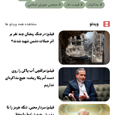
# مذاکرات
# قیمت دلار
# مجلس شورای اسلامی
ویدئو
مشاهده همه ویدئو ها
فیلم| در جنگ رمضان چند نفر بر
اثر حملات دشمن شهید شدند؟
فیلم| عراقچی آب پاکی را روی
دست آمریکا ریخت: هیچ مذاکره‌ای
نداریم
فیلم| سردار محبی: تنگه هرمز را تا
پذیرش همه شرایط ما حفظ