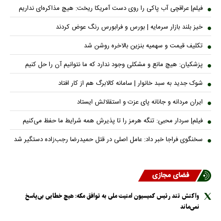
فیلم| عراقچی آب پاکی را روی دست آمریکا ریخت: هیچ مذاکره‌ای نداریم
خیز بلند بازار سرمایه | بورس و فرابورس رنگ عوض کردند
تکلیف قیمت و سهمیه بنزین بالاخره روشن شد
پزشکیان: هیچ مانع و مشکلی وجود ندارد که ما نتوانیم آن را حل کنیم
شوک جدید به سبد خانوار | سامانه کالابرگ هم از کار افتاد
ایران مردانه و جانانه پای عزت و استقلالش ایستاد
فیلم| سردار محبی: تنگه هرمز را تا پذیرش همه شرایط ما حفظ می‌کنیم
سخنگوی فراجا خبر داد: عامل اصلی در قتل حمیدرضا رجب‌زاده دستگیر شد
فضای مجازی
واکنش تند رئیس کمیسیون امنیت ملی به توافق مکه: هیچ خطایی بی‌پاسخ
نمی‌ماند