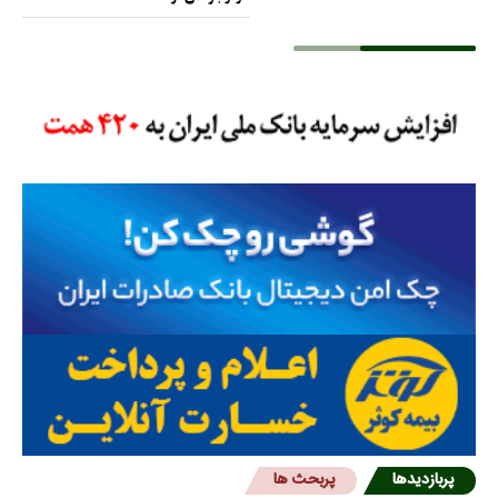
پربازدیدها
پربحث ها