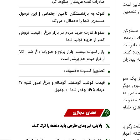
صادرات نفت عربستان سقوط کرد
‌هایی است
حمل تضمین
شوک به بازنشستگان تأمین اجتماعی | این فرمول
مستمری شما را «حداقل» می‌کند!
 مسئولان
سقوط قدرت خرید مردم در بازار مرغ | قیمت فروش
 بیمه‌ها
کمتر از هزینه تولید شد!
ت نادرست
بازار لبنیات نیست، بازار برنج و حبوبات داغ شد | کالا
اد کنند.
از نیاز مردم هم بیشتر است
 بیماران
تصاویر| کنسرت «خسوف»
از یک سو
قیمت گوشت گوسفند، گوساله و مرغ امروز شنبه ۱۷
سوی دیگر
مرداد ۱۴۰۵ چقدر شد؟ + جدول
سترسی به
ه مدیریت
های نظام
فضای مجازی
‌و‌گو با
ولایتی: نیرو‌های خارجی باید منطقه را ترک کنند
ته اظهار