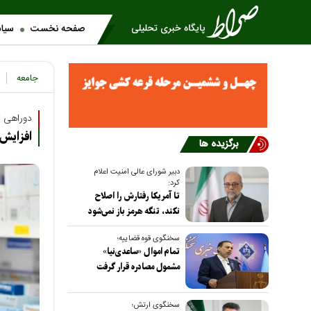
صفحه نخست
سیا
جامعه
دوراهی تل
افزایش 
برگزیده ها
دبیر شورای عالی امنیت اعلام
کرد:
تا آمریکا رفتارش را اصلاح
نکند، تنگه هرمز باز نمی‌شود
سخنگوی قوه قضاییه؛
تمام اموال «ساعدی‌نیا»
مشمول مصادره قرار گرفت
سخنگوی ارتش؛