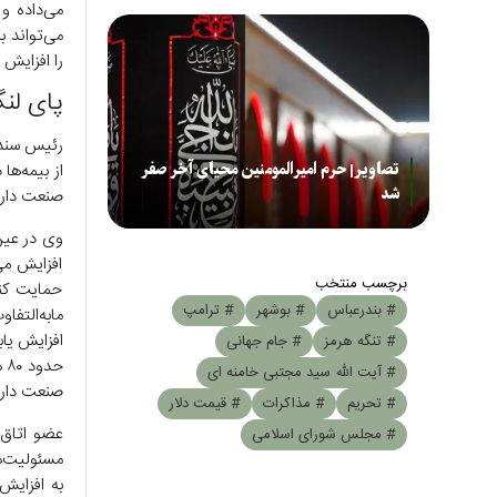
می‌تواند 
را افزایش 
پای لنگ
رئیس سندی
تصاویر| حرم امیرالمومنین محیای آخر صفر
از بیمه‌ها
شد
صنعت دارو 
وی در عین 
افزایش می‌
برچسب منتخب
حمایت کنن
# بندرعباس
# بوشهر
# ترامپ
افزایش یاب
# تنگه هرمز
# جام جهانی
حد
# آیت الله سید مجتبی خامنه ای
صنعت دارو
# تحریم
# مذاکرات
# قیمت دلار
عضو اتاق ب
# مجلس شورای اسلامی
مسئولیت‌ها
به افزایش