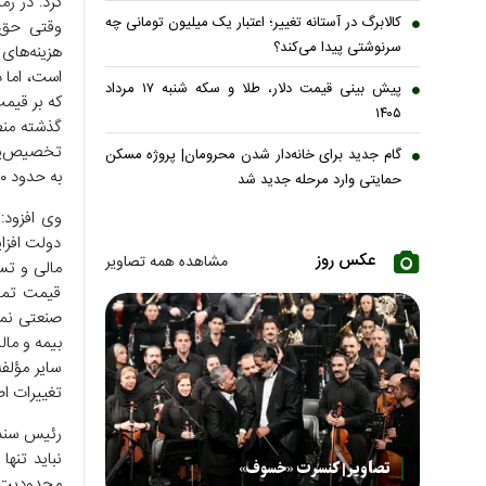
کرد: در زم
کالابرگ در آستانه تغییر؛ اعتبار یک میلیون تومانی چه
وقتی حق ب
سرنوشتی پیدا می‌کند؟
هزینه‌های
است، اما د
پیش بینی قیمت دلار، طلا و سکه شنبه ۱۷ مرداد
که بر قیمت
۱۴۰۵
گذشته منط
گام جدید برای خانه‌دار شدن محرومان| پروژه مسکن
به حدود ۱۵۰ هزار تومان رسیده و عملاً پنج برابر شده است.
حمایتی وارد مرحله جدید شد
وی افزود:
دولت افزای
عکس روز
مشاهده همه تصاویر
قیمت تمام
صنعتی نمی‌
بیمه و مال
سایر مؤلف
تغییرات ا
رئیس سندی
نباید تنها
تصاویر| کنسرت «خسوف»
محدودیت م