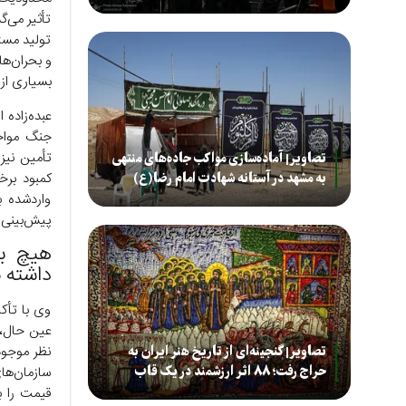
تأثیر می‌
تولید مست
و بحران‌ه
بسیاری از 
عبده‌زاده 
جنگ مواجه
تأمین نیز 
تصاویر| آماده‌سازی مواکب جاده‌های منتهی
کمبود برخ
به مشهد در آستانه شهادت امام رضا(ع)
واردشده 
پیش‌بینی 
هیچ بی
داشته 
وی با تأکی
عین حال، ا
نظر موجود 
تصاویر| گنجینه‌ای از تاریخ هنر ایران به
حراج رفت؛ ۸۸ اثر ارزشمند در یک قاب
سازمان‌ها