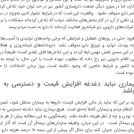
گذارد، اما در سوی دیگر، صنعت داروسازی کشور نیز در حد توان خود تلاش کرد
مر دارو متوقف نشود. واقعیت این است که در شرایط دشوار اخیر، به‌ویژه در د
ای ناشی از آن، در کنار بخش‌های مختلف دولت که تلاش کرده‌اند مشکلات را برط
شرکت‌های دارویی نیز شبانه‌روز فعالیت کرده‌اند تا دارو به دست مردم برسد.
افزود: حتی در روز‌های تعطیل و شرایطی که برخی واحد‌های تولیدی با آسیب‌ها
 بودند، تولید و توزیع دارو متوقف نشد. داروخانه‌های شبانه‌روزی و فعالا
در این مسیر نقش مهمی ایفا کردند و این تلاش‌ها قابل تقدیر است؛ طبیعتاً در
ی اقلام دارویی نیز رخ داده که مطلوب نبوده است؛ با این حال، با توجه به 
به کشور و شرایط خاصی که وجود داشته است، بروز برخی اختلالات تا ح
بوده است.
ماری نباید دغدغه افزایش قیمت و دسترسی به دا
باشد
د بر این که نباید بار مالی افزایش قیمت دارو‌ها به بیماران منتقل شود، تصری
نتظار مردم و بیماران کاملاً به‌حق است. هیچ بیماری نباید دغدغه دسترسی به دا
بودن و چه از نظر هزینه، داشته باشد. پاسخگویی به این مطالبه بیش از هر چی
ی بیمه‌گر است. در این میان، وظیفه سازمان‌های بیمه‌گر آن است که آثار ای
قیمت را برای بیماران جبران کنند برای مثال اگر پیش از این ب