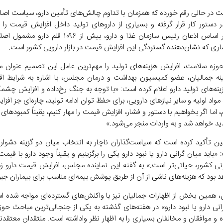
 در حالی رقم خورده که همزمان با تداوم چالش‌های تأمین دارو، سیاست اص
در دستور کار قرار گرفته و بسیاری از دارو‌های تولید داخل افزایش قیمت را ن
کرده‌اند. بر اساس اذعان رئیس سازمان غذا و دارو، بیش از ۱۰۹۶
ماری که نشان‌دهنده گستردگی این افزایش قیمت در بازار دارویی کشور است.
وزه سلامت، افزایش هزینه‌های تولید را مهم‌ترین عامل این تصمیم عنوان می‌
ه جمالیان، عضو کمیسیون بهداشت و درمان مجلس، با اشاره به شرایط ا
ینه‌های تولید دارو اعلام کرده است: «با توجه به جنگ رخ‌داده و افزایش چشم
واد اولیه و سایر نیاز‌های دارویی، برای حفظ توان ادامه تولید، چاره‌ای جز اف
م، اما اگر بخواهیم با دستور و فشار، افزایش قیمت را مهار کنیم، یقیناً کمبود‌های 
د خواهد شد و به واردات منجر می‌شود.»
 تأکید کرده است که سیاست‌گذاران ناچار به انتخاب میان دو گزینه دشوار
«باید میان گرانی دارو یا نبود دارو یکی را برگزینیم و یقیناً وجود دارو با قیمت ب
نی کشور، حیاتی‌تر است.» به گفته این نماینده مجلس، افزایش قیمت دارو زم
 بود که هزینه‌های ناشی از آن از طریق پوشش بیمه‌ای مناسب برای بیماران جبر
ل، همین بخش از اظهارات جمالیان نیز با واکنش‌های گسترده‌ای مواجه شده 
رانی دارو یا نبود دارو» در هفته‌های گذشته به یکی از جنجالی‌ترین مباحث حو
و موافقان و مخالفان بسیاری را به اظهار نظر واداشته است. منتقدان معتقدند