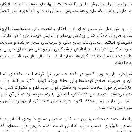
 در برابر چنین انتخابی قرار داد و وظیفه دولت و نهاد‌های مسئول، ایجاد سازوکار
د دارو را پایدار نگه دارد و هم دسترسی بیماران به دارو را با هزینه قابل ت
ل، چالش اصلی در مسیر اجرای این راهکار، وضعیت مالی بیمه‌هاست. اگرچه
ت بر ضرورت همگام شدن پوشش بیمه‌ای با افزایش قیمت دارو تأکید دارند، اما
دهی‌های انباشته، محدودیت منابع مالی و هزینه‌های سربار فزاینده و مدیری
 خود، تاکنون نتوانسته‌اند افزایش چشمگیری در پوشش هزینه‌های دارویی ایج
ه باعث شده است که نگرانی‌ها درباره انتقال بار مالی افزایش قیمت دارو به
رجا باشد.
رایطی، بازار دارویی کشور در نقطه حساسی قرار گرفته است؛ نقطه‌ای که 
گان بر ضرورت اصلاح قیمت‌ها برای حفظ چرخه تولید تأکید می‌کنند و از 
 کارشناسان حوزه سلامت نسبت به کاهش توان خرید دارو و دشوارتر شدن د
ار می‌دهند. نتیجه این کشمکش، آینده‌ای را رقم خواهد زد که در آن نحو
أمین پایدار دارو» و «حفظ قدرت خرید بیماران» به یکی از مهم‌ترین آزمون‌
ور تبدیل شده است.
استا، محمد عبده‌زاده، رئیس سندیکای صاحبان صنایع دارو‌های انسانی در گفت
جتماعی خبرگزاری تسنیم درباره افزایش قیمت اقلام دارویی طی ماه‌های گذش