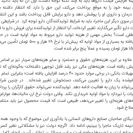
ینه افزایش قیمت دارو‌ها باید به چند نکته توجه داشت، اول آن که باید تأکید ک
یمه خود را به موقع پرداخت می‌کند، این حق را دارد که انتظار داشته ب
 درمان و داروی او را پوشش دهد و دارو برایش قابل پرداخت باشد و این انتظ
ر سوی دیگر این ماجرا، باید به شرایط تولیدکنندگان دارو توجه کرد. در شرایطی 
 دارو تأثیر می‌گذارند تغییر کرده‌اند، آیا انتظار از تولیدکننده برای فروش دارو با
قی است؟ بخش مهمی از هزینه تولید دارو مربوط به مواد اولیه است در حال
تخصیص‌یافته به بسیاری از مواد اولیه که پیش‌تر با نرخ ۲۸ هز
 علاوه بر این، هزینه‌های حقوق و دستمزد و سایر هزینه‌های سربار نیز بر اسا
ش یافته است. هزینه‌های مالی نیز رشد قابل توجهی داشته‌اند؛ به‌گونه‌ای که 
مالی و تسهیلات بانکی در برخی موارد حدود ۴۰ درصد افزایش یافته است؛ بنابرا
‌شده یک دارو را تعیین می‌کنند، دستخوش تغییر شده‌اند. در چنین شر
تواند با زیان به فعالیت ادامه دهد. تولیدکننده نمی‌تواند حقوق کارگران را پرد
یات را نپردازد یا مواد اولیه خریداری نکند. وقتی دولت نرخ ارز، مالیات‌ها، عوار
ه‌های هزینه‌ای را تغییر می‌دهد، طبیعی است که قیمت محصول نیز باید متناس
صلاح شود.
کای صاحبان صنایع دارو‌های انسانی با یادآوری این موضوع که با وجود همه
 نیمه تاریک ماجرا را ببینیم، ادامه داد: اگرچه دولت نیز با مشکلاتی نظیر کس
نابع ارزی و تحریم‌ها مواجه است و این مسائل بر توانایی آن در انجام کامل