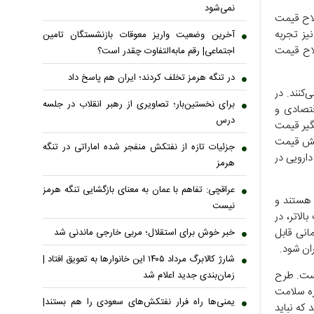
نمی‌شود
لاح قیمت
یز تجربه
آخرین وضعیت واریز معوقات بازنشستگان تامین
 قلم دارو مشمول اصلاح قیمت
اجتماعی| رقم مابه‌التفاوت چقدر است؟
در تنگه هرمز تخلف کردند؛ ایران هم پاسخ داد
کنند. در
برای نخستین‌بار؛ تصاویری از رهبر انقلاب در جلسه
قتصادی و
درس
گیر قیمت
زایش قیمت
جزئیات تازه از نفتکش منفجر شده اماراتی در تنگه
دارویی در
هرمز
عراقچی: تفاهم با عمان به معنای بازگشایی تنگه هرمز
 هستند و
نیست
الاتر، در
انی قابل
خبر خوش برای استقلال؛ مربی خارجی ماندنی شد
ان شود.
شارژ کالابرگ مرداد ۱۴۰۵ این خانوار‌ها به تعویق افتاد |
است. طرح
زمان‌بندی جدید اعلام شد
زه سلامت
یمنی‌ها راه فرار نفتکش‌های سعودی را هم بستند|
 که نباید