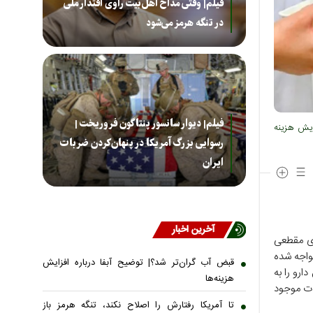
فیلم| وقتی مداح اهل‌بیت راوی اقتدار ملی
در تنگه هرمز می‌شود
فیلم| دیوار سانسور پنتاگون فروریخت |
زایش هزینه
رسوایی بزرگ آمریکا در پنهان‌کردن ضربات
ایران
آخرین اخبار
های مقطعی
مواجه شده
قبض آب گران‌تر شد؟| توضیح آبفا درباره افزایش
ارو را به
هزینه‌ها
ات موجود
تا آمریکا رفتارش را اصلاح نکند، تنگه هرمز باز