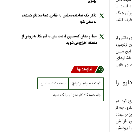
پهلوی
ه است تا
وران جنگ
تذکر یک نماینده مجلس به بقایی: شما سخنگو هستید،
رف کنند،
نه سخن‌نگو!
خط و نشان کمیسیون امنیت ملی به آمریکا: به زودی از
ی ناشی از
منطقه اخراج می شوید
ن زنجیره
 این میان
فشار‌های
دی قابل
نیازمندیها
رو را
ثبت نام وام ازدواج
بیمه بدنه سامان
وام دستگاه کارتخوان بانک سپه
ح کرد: در
رو، چه از
ز بر عهده
ن افزایش
یمه ۷۰ درصد هزینه دارو را پوشش