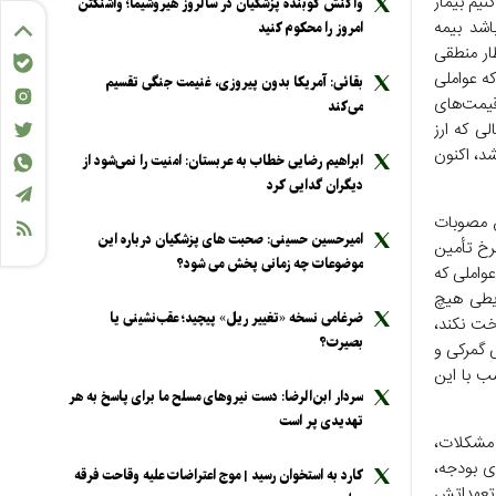
نیم بیمار
واکنش کوبنده پزشکیان در سالروز هیروشیما؛ واشنگتن
اشد بیمه
امروز را محکوم کنید
ار منطقی
که عواملی
بقائی: آمریکا بدون پیروزی، غنیمت جنگی تقسیم
 قیمت‌های
می‌کند
ی که ارز
ار و ۵۰۰ تومان تأمین می‌شد، اکنون
ابراهیم رضایی خطاب به عربستان: امنیت را نمی‌شود از
دیگران گدایی کرد
س مصوبات
امیرحسین حسینی: صحبت های پزشکیان درباره این
نرخ تأمین
موضوعات چه زمانی پخش می شود؟
ین تمام عواملی که
ایطی هیچ
ضرغامی نسخه «تغییر ریل» پیچید؛ عقب‌نشینی یا
اخت نکند،
بصیرت؟
ض گمرکی و
ب با این
سردار ابن‌الرضا: دست نیرو‌های مسلح ما برای پاسخ به هر
تهدیدی پر است
 مشکلات،
ری بودجه،
کارد به استخوان رسید | موج اعتراضات علیه وقاحت فرقه
 تعهداتش