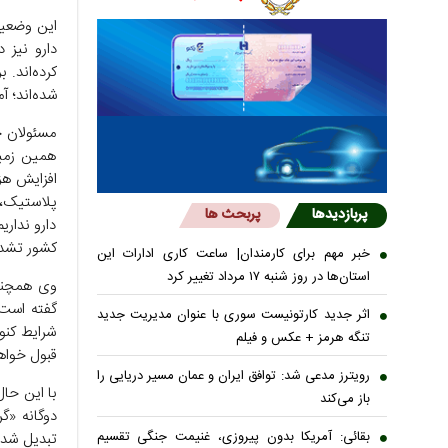
این وضعیت
دارو نیز 
شده‌اند؛ آ
مسئولان ح
همین زمین
افزایش هز
پلاستیک، م
پربازدیدها
پربحث ها
دارو نداری
کشور تشدی
خبر مهم برای کارمندان| ساعت کاری ادارات این
استان‌ها در روز شنبه ۱۷ مرداد تغییر کرد
وی همچنین
گفته است: 
اثر جدید کارتونیست سوری با عنوان مدیریت جدید
شرایط کنو
تنگه هرمز + عکس و فیلم
قبول خواهد
رویترز مدعی شد: توافق ایران و عمان مسیر دریایی را
با این حا
باز می‌کند
دوگانه «گ
بقائی: آمریکا بدون پیروزی، غنیمت جنگی تقسیم
تبدیل شده 