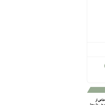
خاص از
برخی داروها