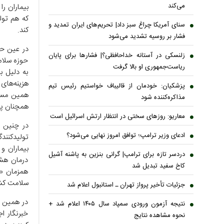
می‌کند
بیماران را
که هم تولی
سنای آمریکا چراغ سبز داد| تحریم‌های ایران تمدید و
کند.
فشار بر روسیه تشدید می‌شود
در عین حا
زلنسکی در آستانه خداحافظی؟| فشارها برای پایان
حوزه سلام
ریاست‌جمهوری او بالا گرفت
به دلیل ب
هزینه‌های
پزشکیان: خودمان از قالیباف خواستیم رئیس تیم
همین مسئل
مذاکره‌کننده شود
همچنان پاب
معاریو: روزهای سختی در انتظار ارتش اسرائیل است
در چنین ش
ادعای وزیر ترامپ؛ توافق امروز نهایی می‌شود؟
تولیدکنند
بیماران و
دردسر تازه برای ترامپ| گرانی بنزین به پاشنه آشیل
درمان هشد
کاخ سفید تبدیل شد
همزمان «ت
سلامت کش
جزئیات تأخیر پرواز تهران ـ استانبول اعلام شد
در همین ر
نتیجه آزمون ورودی سمپاد سال ۱۴۰۵ اعلام شد +
خبرنگار ا
نحوه مشاهده نتایج