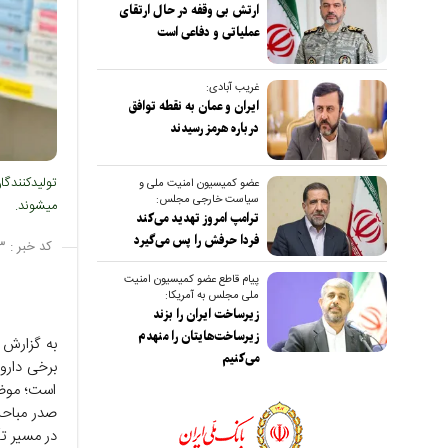
ارتش بی وقفه در حال ارتقای
عملیاتی و دفاعی است
غریب آبادی:
ایران و عمان به نقطه توافق
درباره هرمز رسیدند
تولیدکنندگا
عضو کمیسیون امنیت ملی و
سیاست خارجی مجلس:
میشوند.
ترامپ امروز تهدید می‌کند
فردا حرفش را پس می‌گیرد
کد خبر :
۳
پیام قاطع عضو کمیسیون امنیت
ملی مجلس به آمریکا:
زیرساخت ایران را بزند
زیرساخت‌هایتان را منهدم
به گزارش ص
می‌کنیم
برخی دارو‌
است؛ موضوع
صدر مباحث
در مسیر تأ