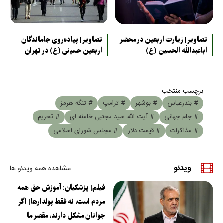
تصاویر| زیارت اربعین در محضر
تصاویر| پیاده‌روی جاماندگان
اباعبدالله الحسین (ع)
اربعین حسینی (ع) در تهران
برچسب منتخب
# بندرعباس
# بوشهر
# ترامپ
# تنگه هرمز
# جام جهانی
# آیت الله سید مجتبی خامنه ای
# تحریم
# مذاکرات
# قیمت دلار
# مجلس شورای اسلامی
ویدئو
مشاهده همه ویدئو ها
فیلم| پزشکیان: آموزش حق همه
مردم است، نه فقط پولدارها| اگر
جوانان مشکل دارند، مقصر ما