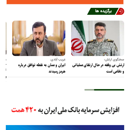
برگزیده ها
سخنگوی ارتش؛
غریب آبادی:
عضو ک
خارج
ارتش بی وقفه در حال ارتقای عملیاتی
ایران و عمان به نقطه توافق درباره
ترامپ
و دفاعی است
هرمز رسیدند
را پس