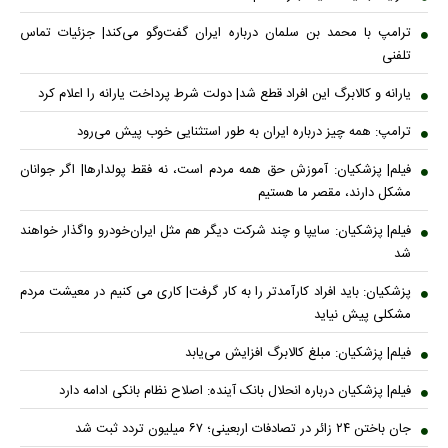
ترامپ با محمد بن سلمان درباره ایران گفت‌وگو می‌کند| جزئیات تماس
تلفنی
یارانه و کالابرگ این افراد قطع شد| دولت شرط پرداخت یارانه را اعلام کرد
ترامپ: همه چیز درباره ایران به طور استثنایی خوب پیش می‌رود
فیلم| پزشکیان: آموزش حق همه مردم است، نه فقط پولدارها| اگر جوانان
مشکل دارند، مقصر ما هستیم
فیلم| پزشکیان: سایپا و چند شرکت دیگر هم مثل ایران‌خودرو واگذار خواهند
شد
پزشکیان: باید افراد کارآمدتر را به کار گرفت| کاری می کنیم در معیشت مردم
مشکلی پیش نیاید
فیلم| پزشکیان: مبلغ کالابرگ افزایش می‌یابد
فیلم| پزشکیان درباره انحلال بانک آینده: اصلاح نظام بانکی ادامه دارد
جان باختن ۲۴ زائر در تصادفات اربعینی؛ ۶۷ میلیون تردد ثبت شد