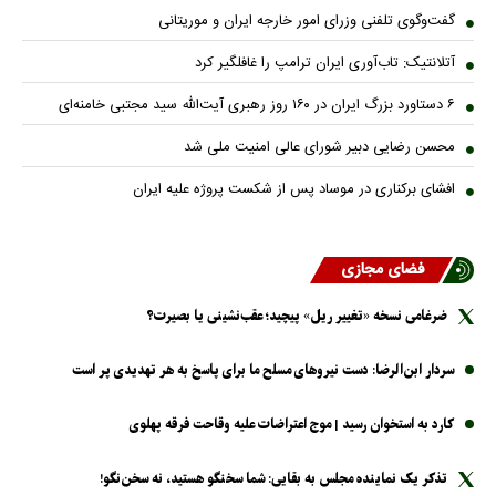
گفت‌وگوی تلفنی وزرای امور خارجه ایران و موریتانی
آتلانتیک: تاب‌آوری ایران ترامپ را غافلگیر کرد
۶ دستاورد بزرگ ایران در ۱۶۰ روز رهبری آیت‌الله سید مجتبی خامنه‌ای
محسن رضایی دبیر شورای عالی امنیت ملی شد
افشای برکناری در موساد پس از شکست پروژه علیه ایران
فضای مجازی
ضرغامی نسخه «تغییر ریل» پیچید؛ عقب‌نشینی یا بصیرت؟
سردار ابن‌الرضا: دست نیرو‌های مسلح ما برای پاسخ به هر تهدیدی پر است
کارد به استخوان رسید | موج اعتراضات علیه وقاحت فرقه پهلوی
تذکر یک نماینده مجلس به بقایی: شما سخنگو هستید، نه سخن‌نگو!