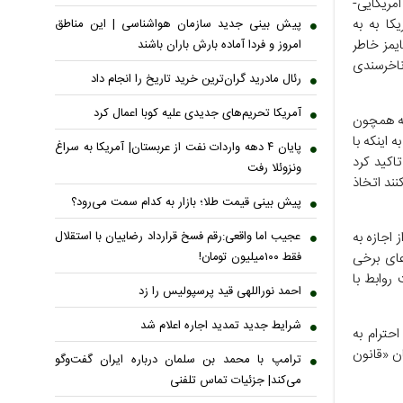
مریکایی-
کا به به
پیش بینی جدید سازمان هواشناسی | این مناطق
یمز خاطر
امروز و فردا آماده بارش باران باشند
ناخرسندی
رئال مادرید گران‌ترین خرید تاریخ را انجام داد
آمریکا تحریم‌های جدیدی علیه کوبا اعمال کرد
که همچون
 اینکه با
پایان ۴ دهه واردات نفت از عربستان| آمریکا به سراغ
اکید کرد
ونزوئلا رفت
نند اتخاذ
پیش بینی قیمت طلا؛ بازار به کدام سمت می‌رود؟
عجیب اما واقعی:رقم فسخ قرارداد رضاییان با استقلال
اجازه به
فقط ۱۰۰میلیون تومان!
عای برخی
 روابط با
احمد نوراللهی قید پرسپولیس را زد
شرایط جدید تمدید اجاره اعلام شد
حترام به
ن «قانون
ترامپ با محمد بن سلمان درباره ایران گفت‌وگو
می‌کند| جزئیات تماس تلفنی