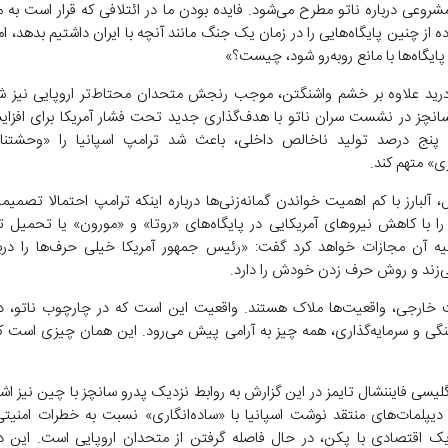
روعی درباره ناتو مطرح می‌شود. فایده بودن ما در ائتلافی که قرار است به ما
 از چنین پایگاه‌هایی را در زمان یک جنگ مانند آنچه با ایران داشتیم بدهد، ا
 پایگاه‌ها با مانع رو‌به‌رو شود، چیست؟»
رید علاوه بر خشم واشنگتن، موجب رنجش متحدان محتاط‌تر اروپایی نیز 
نچز در نشست سران ناتو با هدف‌گذاری جدید تحت فشار آمریکا برای افزا
 پنج درصد تولید ناخالص داخلی، باعث شد ترامپ اسپانیا را «وحشتنا
» متهم کند.
، آلبارز با کم اهمیت خواندن گمانه‌زنی‌ها درباره اینکه ترامپ احتمالا تصمیم
را با کاهش نیرو‌های آمریکایی در پایگاه‌های «روتا» و «مورون» یا تحمیل ت
ه آن مجازات خواهد کرد گفت: «رئیس جمهور آمریکا خیلی حرف‌ها را درب
ی‌زند و روش حرف زدن خودش را دارد.
خارجی، واقعیت‌ها ملاک هستند. واقعیت این است که در چارچوب ناتو، د
نگی و سرمایه‌گذاری، همه چیز به آرامی پیش می‌رود. این همان چیزی است 
گلیسی فایننشال تایمز در این گزارش به روابط نزدیک پدرو سانچز با چین نیز اشا
 دیپلمات‌های منتقد نوشت اسپانیا با «ساده‌انگاری» نسبت به خطرات امنیتی
یک اقتصادی با پکن، در حال فاصله گرفتن از متحدان اروپایی است. این دی