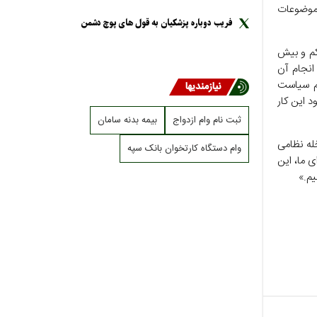
 موضوعات
فریب دوباره پزشکیان به قول های پوچ دشمن
«کم و بیش
انجام آن
م سیاست
نیازمندیها
 این کار
ثبت نام وام ازدواج
بیمه بدنه سامان
خله نظامی
وام دستگاه کارتخوان بانک سپه
ی ما، این
یم.»