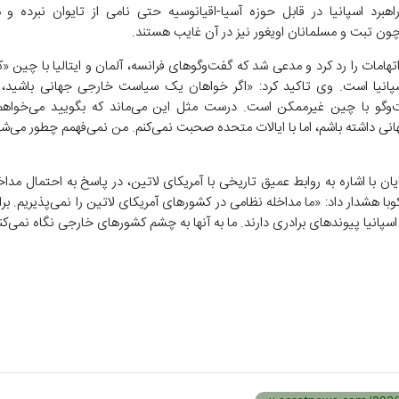
راهبرد اسپانیا در قابل حوزه آسیا-اقیانوسیه حتی نامی از تایوان نبرده و
ن تبت و مسلمانان اویغور نیز در آن غایب هستند.
 اتهامات را رد کرد و مدعی شد که گفت‌و‌گو‌های فرانسه، آلمان و ایتالیا با چین 
پانیا است. وی تاکید کرد: «اگر خواهان یک سیاست خارجی جهانی باشید، 
‌و‌گو با چین غیرممکن است. درست مثل این می‌ماند که بگویید می‌خواه
نی داشته باشم، اما با ایالات متحده صحبت نمی‌کنم. من نمی‌فهمم چطور می‌شود
پایان با اشاره به روابط عمیق تاریخی با آمریکای لاتین، در پاسخ به احتمال مدا
کوبا هشدار داد: «ما مداخله نظامی در کشور‌های آمریکای لاتین را نمی‌پذیریم. برا
 اسپانیا پیوند‌های برادری دارند. ما به آنها به چشم کشور‌های خارجی نگاه نمی‌کن