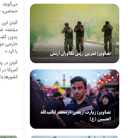
می‌گویند 
حساسی، چو
آلبارز این
مشابه» اس
بدون گفت
خارجی جها
را کرد.»
تصاویر| تمرین رزمی تکاوران ارتش
آلبارز در 
آمریکا در 
کشور‌ها با
تصاویر| زیارت اربعین در محضر اباعبدالله
الحسین (ع)