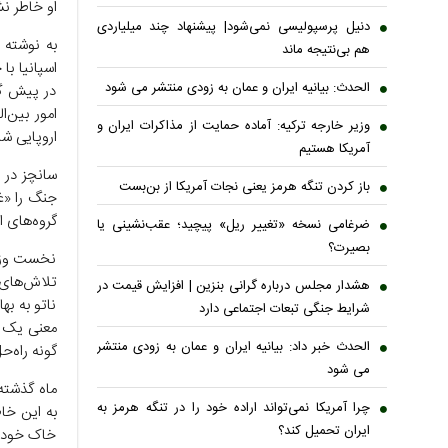
او خاطر نشا
دنیل پرسپولیسی نمی‌شود| پیشنهاد چند میلیاردی
هم بی‌نتیجه ماند
اسپانیا با
الحدث: بیانیه ایران و عمان به زودی منتشر می شود
در پیش گر
وزیر خارجه ترکیه: آماده حمایت از مذاکرات ایران و
اروپایی ش
آمریکا هستیم
سانچز در ز
باز کردن تنگه هرمز یعنی نجات آمریکا از بن‌بست
جنگ را «غی
گروه‌های 
ضرغامی نسخه «تغییر ریل» پیچید؛ عقب‌نشینی یا
بصیرت؟
نخست وزیر
تلاش‌های 
هشدار مجلس درباره گرانی بنزین | افزایش قیمت در
ناتو به به
شرایط جنگی تبعات اجتماعی دارد
معنی یک ت
الحدث خبر داد: بیانیه ایران و عمان به زودی منتشر
گونه راه‌ح
می شود
ماه گذشته 
چرا آمریکا نمی‌تواند اراده خود را در تنگه هرمز به
ایران تحمیل کند؟
خاک خود ب