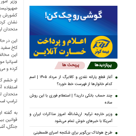
وزیر امور
صهیونیستی
کشورش برا
نشان کرد 
متحدان ار
این در حا
کاخ سفید ا
این مخالف
اسپانیا مو
پربازدیدها
پربحث ها
کرده و می‌
آغاز قطع یارانه نقدی و کالابرگ از مرداد ۱۴۰۵ | اسم
او خشم کا
کدام خانوار‌ها از فهرست خط خورد؟
استفاده آ
متحدان ارو
چند حساب بانکی دارید؟ | استعلام فوری با این روش
ترامپ است
ساده
به گفته ا
وزیر خارجه ترکیه: ان‌شاءالله امروز مذاکرات ایران و
قوانین بی
آمریکا با خبرهای خوش تمام می‌شود
جنگل، آشو
طرح هولناک بن‌گویر برای شکنجه اسرای فلسطینی