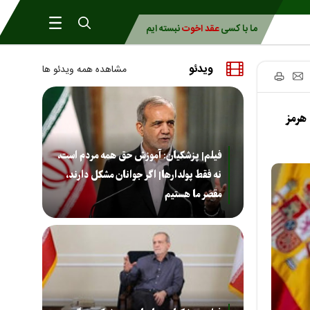
ما با کسی
عقد اخوت
نبسته ایم
ویدئو
مشاهده همه ویدئو ها
هرمز
فیلم| پزشکیان: آموزش حق همه مردم است،
نه فقط پولدارها| اگر جوانان مشکل دارند،
مقصر ما هستیم