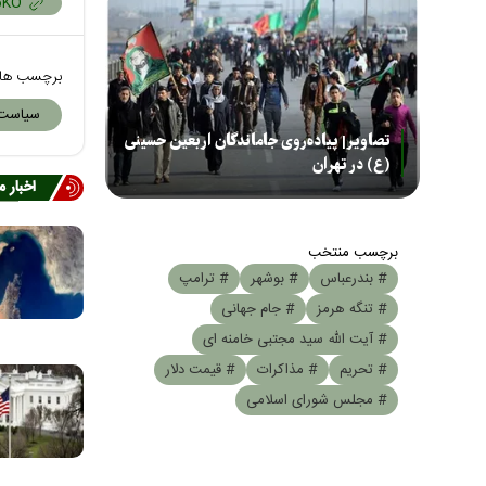
برچسب ها
سیاست‌
تصاویر| پیاده‌روی جاماندگان اربعین حسینی
(ع) در تهران
اخبار 
برچسب منتخب
# بندرعباس
# بوشهر
# ترامپ
# تنگه هرمز
# جام جهانی
# آیت الله سید مجتبی خامنه ای
# تحریم
# مذاکرات
# قیمت دلار
# مجلس شورای اسلامی