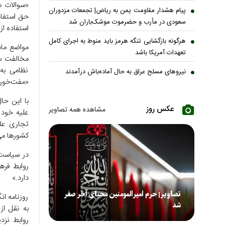
«سوالات مش
پیام هشدار مقاومت یمن به ریاض| تجمعات مزدوران
حق استفاده
سعودی در مأرب و حضرموت موشک‌باران شد
استفاده از
هرگونه بازگشایی تنگه هرمز باید منوط به اجرای کامل
مواضع ماد
تعهدات آمریکا باشد
مخالفت سا
نظامی به
نیروهای مسلح عراق به حال آماده‌باش درآمدند
«مفت‌خوری
با این حال
عکس روز
مشاهده همه تصاویر
علیه خود 
تجاری علی
کشور‌ها م
در سیاست 
روابط فره
دارد.»
تصاویر| حرم امیرالمومنین محیای آخر صفر
روزنامه ان
شد
به نقل از
روابط نزد