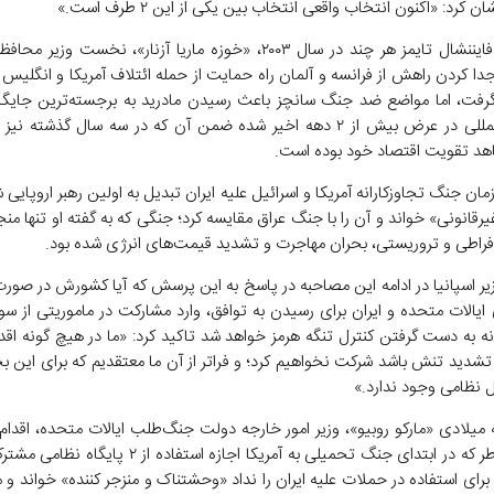
ن کرد: «اکنون انتخاب واقعی انتخاب بین یکی از این ۲ طرف است.»
به نوشته فایننشال تایمز هر چند در سال ۲۰۰۳، «خوزه ماریا آزنار»، نخست وزی
 جدا کردن راهش از فرانسه و آلمان راه حمایت از حمله ائتلاف آمریکا و انگلیس ب
فت، اما مواضع ضد جنگ سانچز باعث رسیدن مادرید به برجسته‌ترین جایگا
امور بین‌المللی در عرض بیش از ۲ دهه اخیر شده ضمن آن که در سه سال گذشته 
اهد تقویت اقتصاد خود بوده است.
مان جنگ تجاوزکارانه آمریکا و اسرائیل علیه ایران تبدیل به اولین رهبر اروپایی 
رقانونی» خواند و آن را با جنگ عراق مقایسه کرد؛ جنگی که به گفته او تنها منج
افراطی و تروریستی، بحران مهاجرت و تشدید قیمت‌های انرژی شده بود.
 اسپانیا در ادامه این مصاحبه در پاسخ به این پرسش که آیا کشورش در ص
ایالات متحده و ایران برای رسیدن به توافق، وارد مشارکت در ماموریتی از سو
انه به دست گرفتن کنترل تنگه هرمز خواهد شد تاکید کرد: «ما در هیچ گونه اقد
شدید تنش باشد شرکت نخواهیم کرد؛ و فراتر از آن ما معتقدیم که برای این ب
ل نظامی وجود ندارد.»
میلادی «مارکو روبیو»، وزیر امور خارجه دولت جنگ‌طلب ایالات متحده، اقدام ا
به این خاطر که در ابتدای جنگ تحمیلی به آمریکا اجازه استفاده از
رای استفاده در حملات علیه ایران را نداد «وحشتناک و منزجر کننده» خواند و 