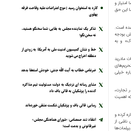
 امتیاز و
کارد به استخوان رسید | موج اعتراضات علیه وقاحت فرقه
ما این حق
پهلوی
شده است.
تذکر یک نماینده مجلس به بقایی: شما سخنگو هستید،
یش بودجه
نه سخن‌نگو!
ک» و به
خط و نشان کمیسیون امنیت ملی به آمریکا: به زودی از
منطقه اخراج می شوید
ات مادرید
حریم‌های
ضرغامی خطاب به آیت الله جنتی: خودش استعفا بدهد
اره خیلی
مشاور رسانه ای نزدیک به دولت: مسئولیت تیم مذاکره
ر تجارت،
کننده را پزشکیان به قالی باف داد
که اهمیت
رسایی: قالی باف و پزشکیان شکست عشقی خورده‌اند
ره کرده و
انتقاد تند صمصامی: «شورای هماهنگی مجلس»
 ناشی از
غیرقانونی و بدعت است!
پلمات‌ها