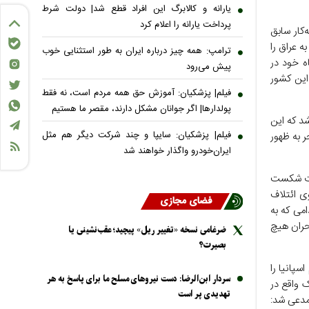
یارانه و کالابرگ این افراد قطع شد| دولت شرط
پرداخت یارانه را اعلام کرد
ر محافظه‌کار سابق
ه عراق را
ترامپ: همه چیز درباره ایران به طور استثنایی خوب
ه خود در
پیش می‌رود
نیز این کشور
فیلم| پزشکیان: آموزش حق همه مردم است، نه فقط
پولدارها| اگر جوانان مشکل دارند، مقصر ما هستیم
شد که این
فیلم| پزشکیان: سایپا و چند شرکت دیگر هم مثل
ر به ظهور
ایران‌خودرو واگذار خواهند شد
ورت شکست
ی ائتلاف
فضای مجازی
امی که به
حران هیچ
ضرغامی نسخه «تغییر ریل» پیچید؛ عقب‌نشینی یا
بصیرت؟
سپانیا را
سردار ابن‌الرضا: دست نیرو‌های مسلح ما برای پاسخ به هر
 ۲ پایگاه نظامی مشترک واقع در
تهدیدی پر است
مدعی شد: