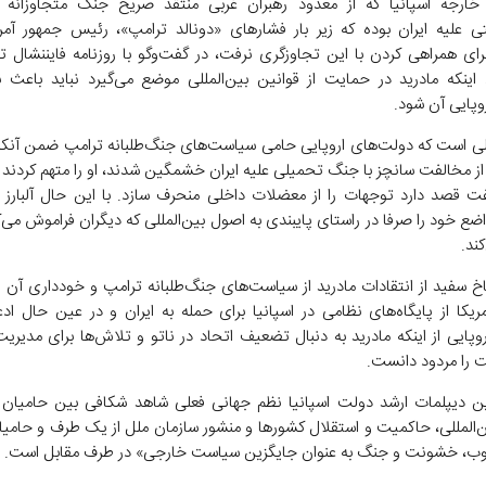
 خارجه اسپانیا که از معدود رهبران غربی منتقد صریح جنگ متجاوزانه آ
 علیه ایران بوده که زیر بار فشار‌های «دونالد ترامپ»، رئیس جمهور آمری
ی همراهی کردن با این تجاوزگری نرفت، در گفت‌و‌گو با روزنامه فایننشال تا
اینکه مادرید در حمایت از قوانین بین‌المللی موضع می‌گیرد نباید باعث 
وپایی آن شود.
لی است که دولت‌های اروپایی حامی سیاست‌های جنگ‌طلبانه ترامپ ضمن آن
ز مخالفت سانچز با جنگ تحمیلی علیه ایران خشمگین شدند، او را متهم کردند به
ت قصد دارد توجهات را از معضلات داخلی منحرف سازد. با این حال آلبارز ت
اضع خود را صرفا در راستای پایبندی به اصول بین‌المللی که دیگران فراموش می‌ک
کند.
خ سفید از انتقادات مادرید از سیاست‌های جنگ‌طلبانه ترامپ و خودداری آن از 
مریکا از پایگاه‌های نظامی در اسپانیا برای حمله به ایران و در عین حال اد
پایی از اینکه مادرید به دنبال تضعیف اتحاد در ناتو و تلاش‌ها برای مدیریت
 را مردود دانست.
ین دیپلمات ارشد دولت اسپانیا نظم جهانی فعلی شاهد شکافی بین حامیان ا
ن‌المللی، حاکمیت و استقلال کشور‌ها و منشور سازمان ملل از یک طرف و حامیا
ب، خشونت و جنگ به عنوان جایگزین سیاست خارجی» در طرف مقابل است.