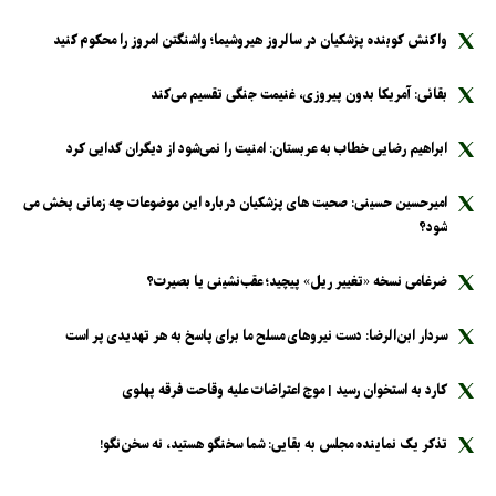
واکنش کوبنده پزشکیان در سالروز هیروشیما؛ واشنگتن امروز را محکوم کنید
بقائی: آمریکا بدون پیروزی، غنیمت جنگی تقسیم می‌کند
ابراهیم رضایی خطاب به عربستان: امنیت را نمی‌شود از دیگران گدایی کرد
امیرحسین حسینی: صحبت های پزشکیان درباره این موضوعات چه زمانی پخش می
شود؟
ضرغامی نسخه «تغییر ریل» پیچید؛ عقب‌نشینی یا بصیرت؟
سردار ابن‌الرضا: دست نیرو‌های مسلح ما برای پاسخ به هر تهدیدی پر است
کارد به استخوان رسید | موج اعتراضات علیه وقاحت فرقه پهلوی
تذکر یک نماینده مجلس به بقایی: شما سخنگو هستید، نه سخن‌نگو!