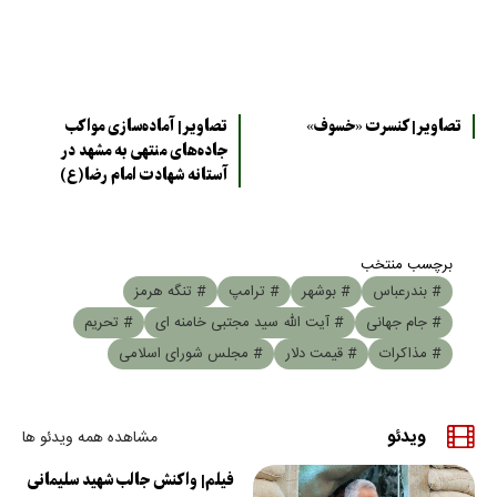
تصاویر| کنسرت «خسوف»
تصاویر| آماده‌سازی مواکب
جاده‌های منتهی به مشهد در
آستانه شهادت امام رضا(ع)
برچسب منتخب
# بندرعباس
# بوشهر
# ترامپ
# تنگه هرمز
# جام جهانی
# آیت الله سید مجتبی خامنه ای
# تحریم
# مذاکرات
# قیمت دلار
# مجلس شورای اسلامی
ویدئو
مشاهده همه ویدئو ها
فیلم| واکنش جالب شهید سلیمانی