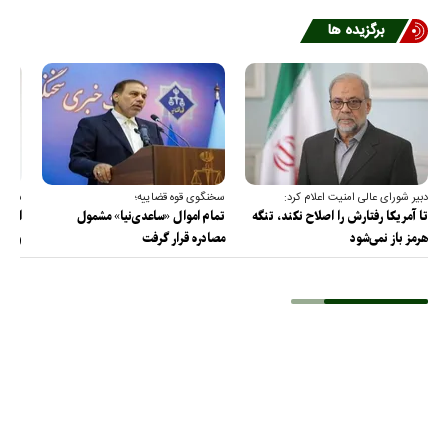
برگزیده ها
دبیر شورای عالی امنیت اعلام کرد:
سخنگوی قوه قضاییه؛
سخنگ
تا آمریکا رفتارش را اصلاح نکند، تنگه
تمام اموال «ساعدی‌نیا» مشمول
ارتش 
هرمز باز نمی‌شود
مصادره قرار گرفت
و دف