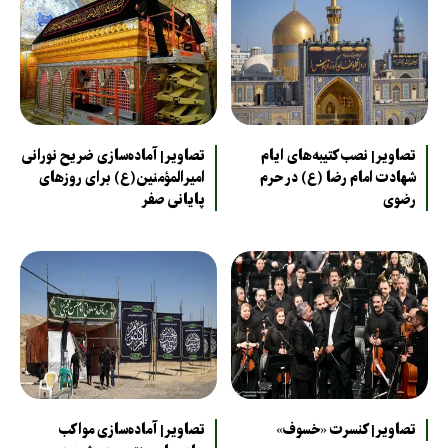
تصاویر| نصب کتیبه‌های ایام
تصاویر| آماده‌سازی ضریح نورانی
شهادت امام رضا (ع) در حرم
امیرالمؤمنین(ع) برای روزهای
رضوی
پایانی صفر
تصاویر| کنسرت «خسوف»
تصاویر| آماده‌سازی مواکب