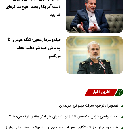
دست آمریکا ریخت: هیچ مذاکره‌ای
نداریم
فیلم| سردار محبی: تنگه هرمز را تا
پذیرش همه شرایط ما حفظ
می‌کنیم
آخرین اخبار
تصاویر| «لوچو» میراث پهلوانی مازندران
قیمت واقعی بنزین مشخص شد | دولت برای هر لیتر چقدر یارانه می‌دهد؟
خبر مهم برای بازنشستگان: معوقات فروردین و اردیبهشت چه زمانی واریز