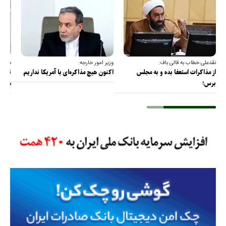
نقدعلی خطاب به قالی باف:
وزیر امور خارجه:
دبیر 
از مذاکرات استعفا بده و به مجلس
اکنون هیچ مذاکره‌ای با آمریکا نداریم
تا آم
برس!
هرمز 