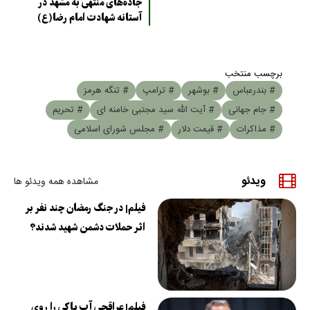
جاده‌های منتهی به مشهد در
آستانه شهادت امام رضا(ع)
برچسب منتخب
# بندرعباس
# بوشهر
# ترامپ
# تنگه هرمز
# جام جهانی
# آیت الله سید مجتبی خامنه ای
# تحریم
# مذاکرات
# قیمت دلار
# مجلس شورای اسلامی
ویدئو
مشاهده همه ویدئو ها
فیلم| در جنگ رمضان چند نفر بر
اثر حملات دشمن شهید شدند؟
فیلم| عراقچی آب پاکی را روی