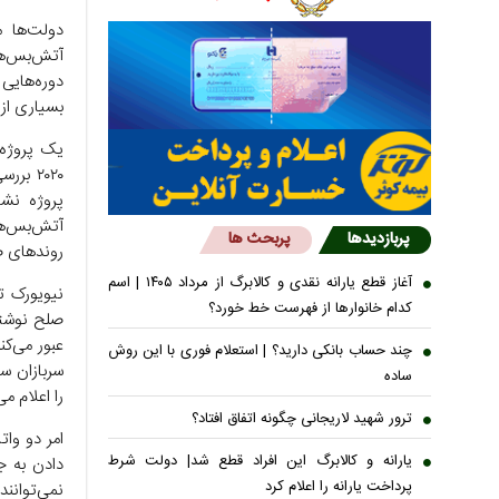
دولت‌ها م
آتش‌بس‌ها 
دوره‌هایی
بسیاری از 
آتش‌بس‌ه
پربازدیدها
پربحث ها
روند‌های 
آغاز قطع یارانه نقدی و کالابرگ از مرداد ۱۴۰۵ | اسم
نیویورک ت
کدام خانوار‌ها از فهرست خط خورد؟
صلح نوشته
عبور می‌کن
چند حساب بانکی دارید؟ | استعلام فوری با این روش
سربازان س
ساده
را اعلام می
ترور شهید لاریجانی چگونه اتفاق افتاد؟
امر دو وا
یارانه و کالابرگ این افراد قطع شد| دولت شرط
دادن به ج
پرداخت یارانه را اعلام کرد
نمی‌توانند