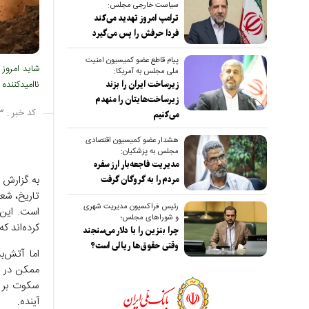
سیاست خارجی مجلس:
ترامپ امروز تهدید می‌کند
فردا حرفش را پس می‌گیرد
پیام قاطع عضو کمیسیون امنیت
شاید امروز 
ملی مجلس به آمریکا:
ناامیدکننده
زیرساخت ایران را بزند
زیرساخت‌هایتان را منهدم
کد خبر :
۳
می‌کنیم
هشدار عضو کمیسیون اقتصادی
مجلس به پزشکیان:
مدیریت فاجعه‌بار ارز سفره
مردم را به گروگان گرفت
تاریخ، شع
رئیس فراکسیون مدیریت شهری
است. این 
و شوراهای مجلس؛
کرده‌اند ک
چرا بنزین را با دلار می‌سنجند
وقتی حقوق‌ها ریالی است؟
اما آتش‌ب
ممکن در ش
سکوت بر ف
آینده.