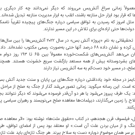
عمولاً زمانی سراغ آتش‌بس می‌روند که دیگر نمی‌دانند چه کار دیگری بای
که قرار بود ابزار حل منازعه باشند، اغلب به ابزار مدیریت منازعه تبدیل شده‌اند. ب
 مثل امروز که رسیدن به توافق سیاسی درباره جنگ‌های پیچیده تقریباً نامم
دولت‌ها حتی اراده‌ای برای تلاش در این مسیر ندارند.
۲۰۲۰ بررسی کرده و نشان داده ۶۸ درصد آنها حتی به‌صورت رسمی مکتوب نشده‌اند.
پروژه نشان می‌دهد آتش‌بس‌های شکست‌خورده معمول
ای بشردوستانه بیش از همه مستعد بازگشت سریع خشونت هستند. همچنی
صلح، در مسیر خود دست‌کم به سه آتش‌بس نیاز دارند
ایمز در مجله خود یادداشتی درباره جنگ‌های بی پایان و سنت جدید آتش ب
 است. این رسانه میگوید: زمانی تصور می‌شد گذار از جنگ به صلح از مرا
د: یک طرف پیروز می‌شود یا هر دو آن‌قدر فرسوده می‌شوند که دیگر نتوانند بج
لاح را زمین می‌گذارند، دیپلمات‌ها معاهده صلح می‌نویسند و رهبران سیاسی پ
‌کنند.
تل، فیلسوف قرن هجدهم، در کتاب «حقوق ملت‌ها» نوشته بود: «اثر معاهده صل
نگ و از میان بردن علت آن است.» او معتقد بود پس از امضای توافق، طرف
 بر سر همان موضوع دوباره دست به سلاح ببرند. هر جنگ تازه‌ای باید علت تازه