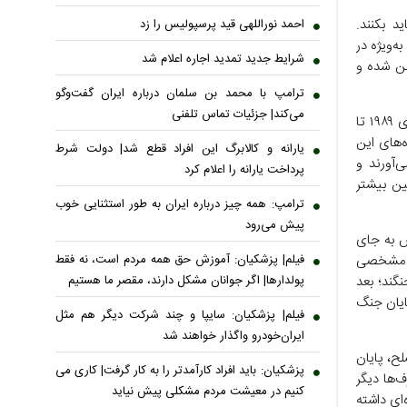
د بکنند.
احمد نوراللهی قید پرسپولیس را زد
ه‌ویژه در
شرایط جدید تمدید اجاره اعلام شد
کن شده و
ترامپ با محمد بن سلمان درباره ایران گفت‌وگو
می‌کند| جزئیات تماس تلفنی
یک پروژه تحقیقاتی به نام «پروژه آتش بس» در سال ۲۰۲۲ آتش‌بس‌ها را بین سال‌های ۱۹۸۹ تا
 داده‌های این
یارانه و کالابرگ این افراد قطع شد| دولت شرط
اً بین ۶۵ تا ۱۹۳ روز دوام می‌آورند و
پرداخت یارانه را اعلام کرد
ن بیشتر
ترامپ: همه چیز درباره ایران به طور استثنایی خوب
پیش می‌رود
س به جای
فیلم| پزشکیان: آموزش حق همه مردم است، نه فقط
حل مشخصی
پولدارها| اگر جوانان مشکل دارند، مقصر ما هستیم
نگند؛ بعد
ایان جنگ
فیلم| پزشکیان: سایپا و چند شرکت دیگر هم مثل
ایران‌خودرو واگذار خواهند شد
ح، پایان
پزشکیان: باید افراد کارآمدتر را به کار گرفت| کاری می
‌ها دیگر
کنیم در معیشت مردم مشکلی پیش نیاید
‌ای داشته