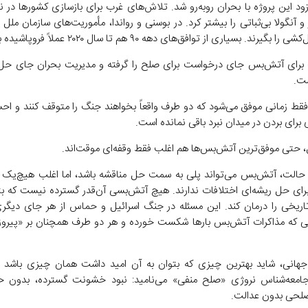
ود این پروژه با بحران روبه‌رو شد. تلاش‌های غرب برای بازسازی کشور‌ها در نی
 و آنگولا بی‌ثباتی را بیشتر کرد. در بوسنی و رواندا، مأموریت‌های سازمان ملل 
گیرند. بسیاری از توافق‌های دهه ۹۰ هم تا سال ۲۰۲۰ عملاً فروپاشیده بودند.
رای آتش‌بس جای درخواست برای صلح را گرفته و مدیریت بحران جای حل 
ت.
ط زمانی موفق می‌شود که دو طرف واقعاً بخواهند جنگ را متوقف کنند و اح
برای بردن در میدان نبرد باقی نمانده است.
ل، حتی موفق‌ترین آتش‌بس‌ها هم اغلب فقط وقفه‌ای موقت‌اند.
 حالت، آتش‌بس می‌تواند پلی به سمت حل مناقشه باشد، اما اغلب هیچ‌یک ا
 برای حل ریشه‌ای اختلافات ندارند. هیچ آتش‌بسی آن‌قدر گسترده نیست که بت
اریخی را درمان کند. این مسئله در جنگ اسرائیل و حماس از هر جای دیگری
 که مذاکرات آتش‌بس بار‌ها شکست خورده و هر دو طرف همچنان بر «پیروز
هانی، شاید بهترین چیزی که بتوان به آن امید داشت همان چیزی باشد 
جامعه‌شناس نروژی «صلح منفی» می‌نامید: نبود خشونت گسترده، بدون ح
صلحی بدون عدالت.