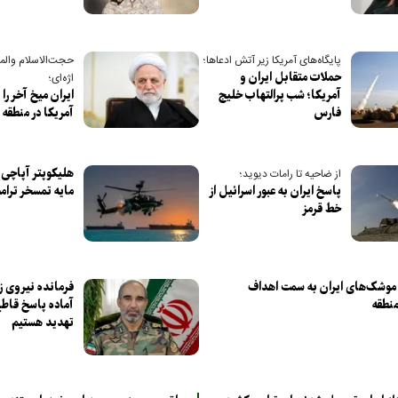
پایگاه‌های آمریکا زیر آتش ادعاها؛
حجت‌الاسلام وال
حملات متقابل ایران و
اژه‌ای؛
آمریکا؛ شب پرالتهاب خلیج
ایران میخ آخر را 
فارس
آمریکا در منطقه 
هلیکوپتر آپاچی 
از ضاحیه تا رامات دیوید؛
پاسخ ایران به عبور اسرائیل از
مایه تمسخر ترا
خط قرمز
موشک‌های ایران به سمت اهداف
فرمانده نیروی ز
منطقه
آماده پاسخ قاطع
تهدید هستیم