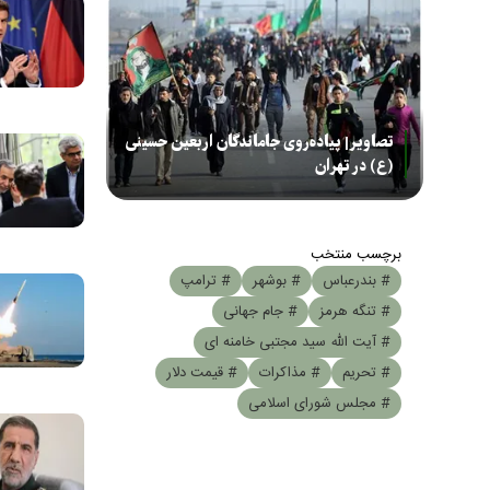
تصاویر| پیاده‌روی جاماندگان اربعین حسینی
(ع) در تهران
برچسب منتخب
# بندرعباس
# بوشهر
# ترامپ
# تنگه هرمز
# جام جهانی
# آیت الله سید مجتبی خامنه ای
# تحریم
# مذاکرات
# قیمت دلار
# مجلس شورای اسلامی