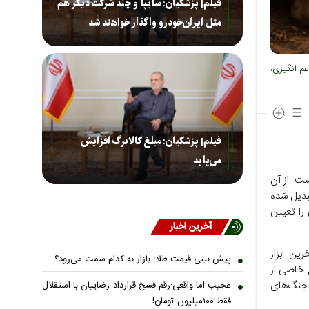
فیلم| پزشکیان: سایپا و چند شرکت دیگر هم
مثل ایران‌خودرو واگذار خواهند شد
غم انگیزی،
فیلم| پزشکیان: مبلغ کالابرگ افزایش
می‌یابد
ر ۲۰۲۳ هرگز تمام نشده است. از آن
بدیل شده
را تعیین
آخرین اخبار
ین ابزار
پیش بینی قیمت طلا؛ بازار به کدام سمت می‌رود؟
 خاصی از
 جنگ‌های
عجیب اما واقعی:رقم فسخ قرارداد رضاییان با استقلال
فقط ۱۰۰میلیون تومان!