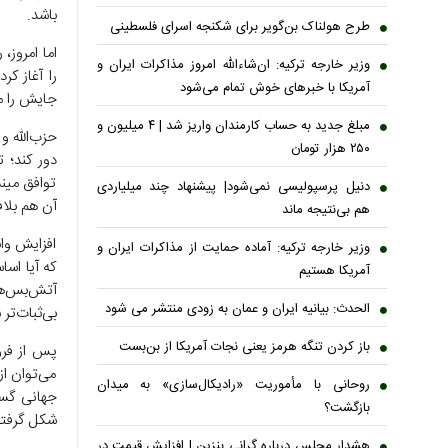
باشد.
طرح هولناک بن‌گویر برای شکنجه اسرای فلسطینی
اما امروز،
وزیر خارجه ترکیه: ان‌شاءالله امروز مذاکرات ایران و
را آغاز ک
آمریکا با خبرهای خوش تمام می‌شود
جایش را م
مبلغ جدید به حساب کارمندان واریز شد | ۴ میلیون و
حزب‌الله و
۲۵۰ هزار تومان
توافق مین
دنیل پرسپولیسی نمی‌شود| پیشنهاد چند میلیاردی
آن هم بلا
هم بی‌نتیجه ماند
افزایش وا
وزیر خارجه ترکیه: آماده حمایت از مذاکرات ایران و
که آیا اس
آمریکا هستیم
آتش‌بس‌ها
الحدث: بیانیه ایران و عمان به زودی منتشر می شود
بی‌ثبات‌تر 
باز کردن تنگه هرمز یعنی نجات آمریکا از بن‌بست
پس از فرو
می‌توان از
روحانی با مأموریت «رادیکال‌سازی» به میدان
جهانی گست
بازگشت؟
شکل گرفتن
هشدار مجلس درباره گرانی بنزین | افزایش قیمت در