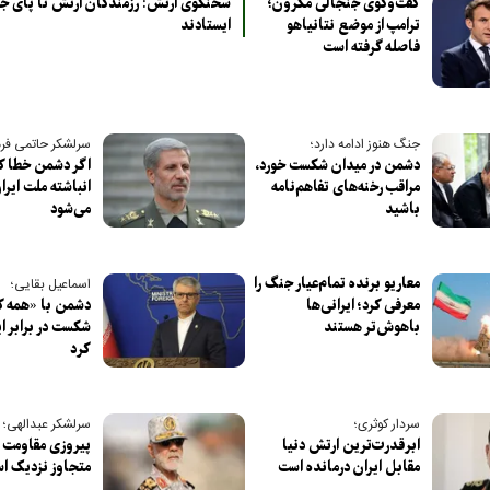
گفت‌وگوی جنجالی مکرون؛
سخنگوی ارتش: رزمندگان ارتش تا پای ج
ترامپ از موضع نتانیاهو
ایستادند
فاصله گرفته است
جنگ هنوز ادامه دارد؛
سرلشکر حاتمی فرم
دشمن در میدان شکست خورد،
اگر دشمن خطا ک
مراقب رخنه‌های تفاهم‌نامه
انباشته ملت ایران
باشید
می‌شود
معاریو برنده تمام‌عیار جنگ را
اسماعیل بقایی؛
معرفی کرد؛ ایرانی‌ها
دشمن با «همه کا
باهوش‌تر هستند
شکست در برابر ای
کرد
سردار کوثری؛
سرلشکر عبدالهی؛
ابرقدرت‌ترین ارتش دنیا
پیروزی مقاومت 
مقابل ایران درمانده است
متجاوز نزدیک ا