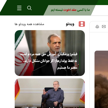
ما با کسی
عقد اخوت
نبسته ایم
ویدئو
مشاهده همه ویدئو ها
فیلم| پزشکیان: آموزش حق همه مردم است،
نه فقط پولدارها| اگر جوانان مشکل دارند،
مقصر ما هستیم