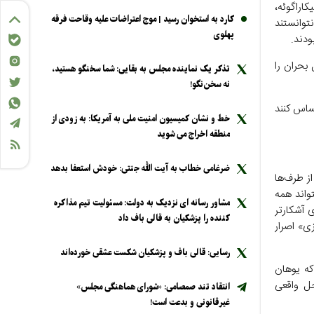
کاراگوئه،
کارد به استخوان رسید | موج اعتراضات علیه وقاحت فرقه
نتوانستند
پهلوی
بحران را
تذکر یک نماینده مجلس به بقایی: شما سخنگو هستید،
نه سخن‌نگو!
ساس کنند
خط و نشان کمیسیون امنیت ملی به آمریکا: به زودی از
منطقه اخراج می شوید
ضرغامی خطاب به آیت الله جنتی: خودش استعفا بدهد
ز طرف‌ها
واند همه
مشاور رسانه ای نزدیک به دولت: مسئولیت تیم مذاکره
 آشکارتر
کننده را پزشکیان به قالی باف داد
ی» اصرار
رسایی: قالی باف و پزشکیان شکست عشقی خورده‌اند
که یوهان
ل واقعی
انتقاد تند صمصامی: «شورای هماهنگی مجلس»
غیرقانونی و بدعت است!