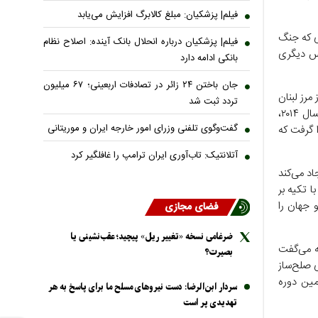
فیلم| پزشکیان: مبلغ کالابرگ افزایش می‌یابد
ای که جنگ
فیلم| پزشکیان درباره انحلال بانک آینده: اصلاح نظام
بس دیگری
بانکی ادامه دارد
جان باختن ۲۴ زائر در تصادفات اربعینی؛ ۶۷ میلیون
مرز لبنان
تردد ثبت شد
دور کند؛ توافق‌هایی که بار‌ها نقض شده است. در اوکراین هم پس از حمله روسیه در سال ۲۰۱۴،
گفت‌وگوی تلفنی وزرای امور خارجه ایران و موریتانی
 گرفت که
آتلانتیک: تاب‌آوری ایران ترامپ را غافلگیر کرد
د می‌کند
 تکیه بر
 جهان را
فضای مجازی
ضرغامی نسخه «تغییر ریل» پیچید؛ عقب‌نشینی یا
ه می‌گفت
بصیرت؟
ی صلح‌ساز
مین دوره
سردار ابن‌الرضا: دست نیرو‌های مسلح ما برای پاسخ به هر
تهدیدی پر است