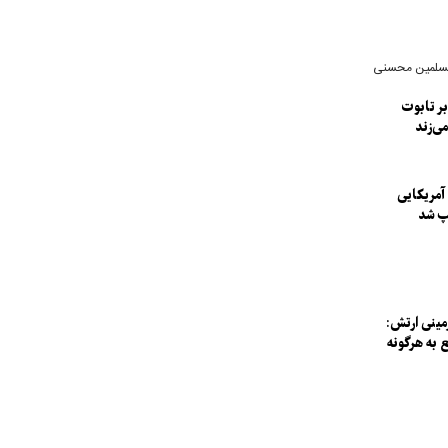
مسلمین محسنی
بر تابوت
می‌زند
آمریکایی
مپ شد
مینی ارتش:
 به هرگونه