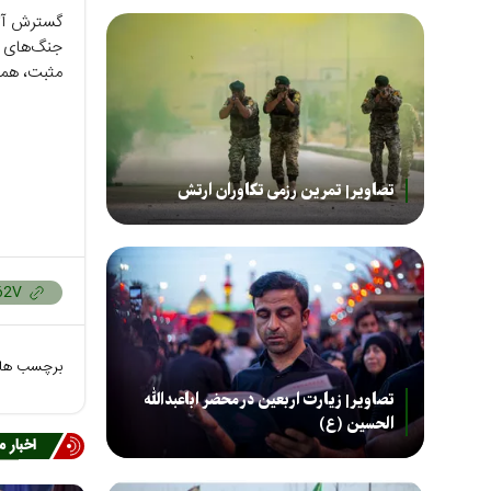
گسترش آتش
جنگ‌های ب
مثبت، همرا
تصاویر| تمرین رزمی تکاوران ارتش
برچسب ها
تصاویر| زیارت اربعین در محضر اباعبدالله
الحسین (ع)
اخبار 