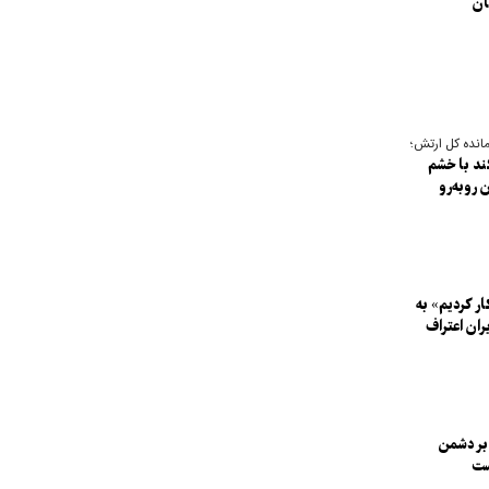
ان
انده کل ارتش؛
ند با خشم
 روبه‌رو
ر کردیم» به
ران اعتراف
بر دشمن
ست