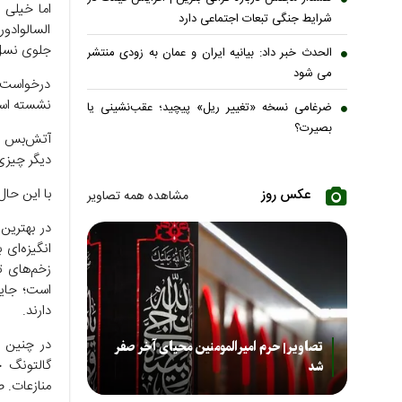
اما خیلی ز
شرایط جنگی تبعات اجتماعی دارد
السالوادور
جلوی نسل‌کشی را ب
الحدث خبر داد: بیانیه ایران و عمان به زودی منتشر
می شود
درخواست ب
نشسته اس
ضرغامی نسخه «تغییر ریل» پیچید؛ عقب‌نشینی یا
بصیرت؟
آتش‌بس فق
دیگر چیزی 
با این حا
عکس روز
مشاهده همه تصاویر
در بهترین
انگیزه‌ای
زخم‌های ت
است؛ جایی
دارند.
در چنین ج
تصاویر| حرم امیرالمومنین محیای آخر صفر
گالتونگ 
شد
منازعات. 