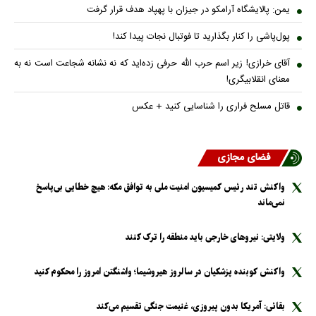
یمن: پالایشگاه آرامکو در جیزان با پهپاد هدف قرار گرفت
پول‌پاشی را کنار بگذارید تا فوتبال نجات پیدا کند!
آقای خرازی! زیر اسم حرب الله حرفی زده‌اید که نه نشانه شجاعت است نه به
معنای انقلابیگری!
قاتل مسلح فراری را شناسایی کنید + عکس
فضای مجازی
واکنش تند رئیس کمیسیون امنیت ملی به توافق مکه: هیچ خطایی بی‌پاسخ
نمی‌ماند
ولایتی: نیرو‌های خارجی باید منطقه را ترک کنند
واکنش کوبنده پزشکیان در سالروز هیروشیما؛ واشنگتن امروز را محکوم کنید
بقائی: آمریکا بدون پیروزی، غنیمت جنگی تقسیم می‌کند