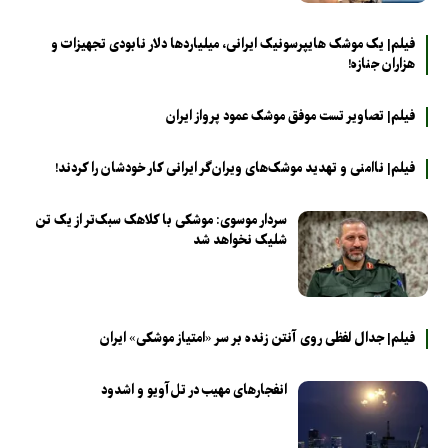
فیلم| یک موشک هایپرسونیک ایرانی، میلیاردها دلار نابودی تجهیزات و
هزاران جنازه!
فیلم| تصاویر تست موفق موشک عمود پرواز ایران
فیلم| ناامنی و تهدید موشک‌های ویران‌گر ایرانی کار خودشان را کردند!
سردار موسوی: موشکی با کلاهک سبک‌تر از یک تن
شلیک نخواهد شد
فیلم| جدال لفظی روی آنتن زنده بر سر «امتیاز موشکی» ایران
انفجارهای مهیب در تل‌آویو و اشدود