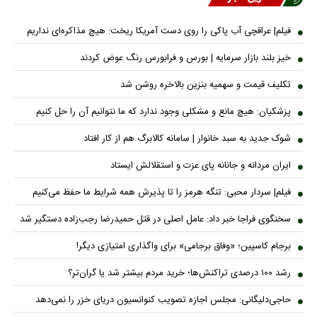
فیلم| عراقچی آب پاکی را روی دست آمریکا ریخت: هیچ مذاکره‌ای نداریم
خیز بلند بازار سرمایه | بورس و فرابورس رنگ عوض کردند
تکلیف قیمت و سهمیه بنزین بالاخره روشن شد
پزشکیان: هیچ مانع و مشکلی وجود ندارد که ما نتوانیم آن را حل کنیم
شوک جدید به سبد خانوار | سامانه کالابرگ هم از کار افتاد
ایران مردانه و جانانه پای عزت و استقلالش ایستاد
فیلم| سردار محبی: تنگه هرمز را تا پذیرش همه شرایط ما حفظ می‌کنیم
سخنگوی فراجا خبر داد: عامل اصلی در قتل حمیدرضا رجب‌زاده دستگیر شد
برجام کاسپین؛ «وفاق برجامی» برای واگذاری امتیازی دیگر!
رشد ۱۰۰ درصدی تراکنش‌ها؛ خرید مردم بیشتر شد یا گران‌تر؟
حاجی‌دلیگانی: مجلس اجازه تصویب کنوانسیون دریای خزر را نمی‌دهد