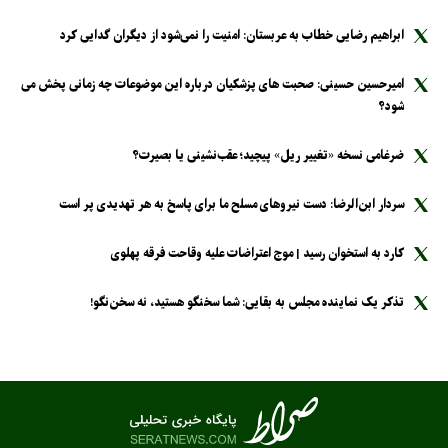
ابراهیم رضایی خطاب به عربستان: امنیت را نمی‌شود از دیگران گدایی کرد
امیرحسین حسینی: صحبت های پزشکیان درباره این موضوعات چه زمانی پخش می
شود؟
ضرغامی نسخه «تغییر ریل» پیچید؛ عقب‌نشینی یا بصیرت؟
سردار ابن‌الرضا: دست نیرو‌های مسلح ما برای پاسخ به هر تهدیدی پر است
کارد به استخوان رسید | موج اعتراضات علیه وقاحت فرقه پهلوی
تذکر یک نماینده مجلس به بقایی: شما سخنگو هستید، نه سخن‌نگو!