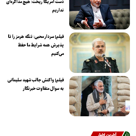
دست آمریکا ریخت: هیچ مذاکره‌ای
نداریم
فیلم| سردار محبی: تنگه هرمز را تا
پذیرش همه شرایط ما حفظ
می‌کنیم
فیلم| واکنش جالب شهید سلیمانی
به سوال متفاوت خبرنگار
آخرین اخبار