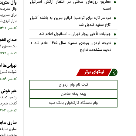
معاریو: روزهای سختی در انتظار ارتش اسرائیل
وال‌استریت
است
وال‌استریت 
برای مدیریت
دردسر تازه برای ترامپ| گرانی بنزین به پاشنه آشیل
بازار انرژی ت
کاخ سفید تبدیل شد
کد خبر: ۷۴۵۳۱۷ تاریخ انتشار : ۱۴۰۵/۰۵/۱۳
جزئیات تأخیر پرواز تهران ـ استانبول اعلام شد
صدای انفج
نتیجه آزمون ورودی سمپاد سال ۱۴۰۵ اعلام شد +
یک مخزن گا
نحوه مشاهده نتایج
کد خبر: ۷۴۵۲۶۴ تاریخ انتشار : ۱۴۰۵/۰۵/۱۳
تهرانی‌ها ا
لینکهای برتر
شرکت کنترل تراف
کد خبر: ۷۴۵۰۵۹ تاریخ انتشار : ۱۴۰۵/۰۵/۱۱
ثبت نام وام ازدواج
خبر خوش بر
بیمه بدنه سامان
رئیس کمیته ح
وام دستگاه کارتخوان بانک سپه
گفت: همزمان با آیین بدرقه زائرا
کد خبر: ۷۴۴۹۰۳ تاریخ انتشار : ۱۴۰۵/۰۵/۱۰
سارق سابقه
سارق سابقه‌