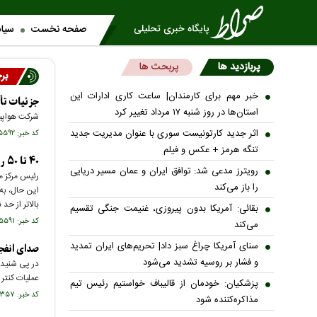
صفحه نخست
سیا
پربازدید ها
پربحث ها
بر
خبر مهم برای کارمندان| ساعت کاری ادارات این
جزئیات تأخ
استان‌ها در روز شنبه ۱۷ مرداد تغییر کرد
شرکت هواپیم
اثر جدید کارتونیست سوری با عنوان مدیریت جدید
کد خبر: ۷۴۵۵۹۲ تاریخ انتشار : ۱۴۰۵/۰۵/۱۶
تنگه هرمز + عکس و فیلم
۴۰ تا ۵۰ روز گرمای نسبی در راه است؛ تهران تا ۳۸ درجه گرم می‌شود
رویترز مدعی شد: توافق ایران و عمان مسیر دریایی
رئیس مرکز 
را باز می‌کند
این حال، به‌
بالاتر از حد
بقائی: آمریکا بدون پیروزی، غنیمت جنگی تقسیم
کد خبر: ۷۴۵۵۹۱ تاریخ انتشار : ۱۴۰۵/۰۵/۱۶
می‌کند
سنای آمریکا چراغ سبز داد| تحریم‌های ایران تمدید
صدای انفجا
و فشار بر روسیه تشدید می‌شود
در پی شنیده
عملیات کنتر
پزشکیان: خودمان از قالیباف خواستیم رئیس تیم
کد خبر: ۷۴۵۳۵۷ تاریخ انتشار : ۱۴۰۵/۰۵/۱۴
مذاکره‌کننده شود