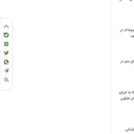
ردوخاک در
هد.
ی سبز در
ا به اجرای
یان طرفین
اندکی