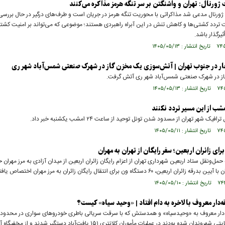
 ژورنال: تهران و واشنگتن بر سر تنگه هرمز مذاکره می‌کنند
ژورنال مدعی شد مذاکراتی با محوریت تنگه هرمز در جریان است و طرف‌های درگیر در حال بررسی
 تردد کشتی‌ها و کاهش تنش در این آبراه راهبردی هستند؛ موضوعی که می‌تواند بر امنیت کشتی
أثیرگذار باشد.
ار در جنوب تهران | آتش‌سوزی یک مخزن گاز در شهرک صنعتی شمس‌آباد شهر ری
ز در شهرک صنعتی شمس‌آباد شهر ری آتش گرفت.
مشب از این مسیر تردد نکنند
یک شهر تهران از مسدود شدن تونل توحید از ساعت ۲۴ امشب یکشنبه خبر داد.
ای زائران اربعین؛ سفر رایگان از تهران به مهران
مل‌ونقل ستاد اربعین شهرداری تهران از اعزام رایگان زائران اربعین از میدان آزادی به مرز مهران خ
ن اربعین، ۶۰ دستگاه ون برای انتقال رایگان زائران به مرز مهران اختصاص یافته است.
‌دار معروف بالاخره به دام افتاد | «وحید سیاه» کیست؟
دار معروف به «وحیدسیاه» و همدستش که با سرقت سریالی باطری خودرو‌های سواری در محدوده 
موجب نارضایتی شهروندان شده بودند در عملیات مأموران کلانتری ۱۵۱ یافت‌آباد دستگیر شدند و