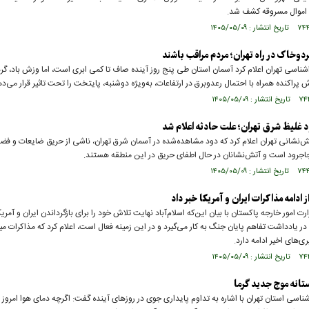
 اموال مسروقه کشف شد.
دوخاک در راه تهران؛ مردم مراقب باشند
اشناسی تهران اعلام کرد آسمان استان طی پنج روز آینده صاف تا کمی ابری است، اما وزش باد، گ
پراکنده همراه با احتمال رعدوبرق در ارتفاعات، به‌ویژه دوشنبه، پایتخت را تحت تاثیر قرار می‌د
 غلیظ شرق تهران؛ علت حادثه اعلام شد
نشانی تهران اعلام کرد که دود مشاهده‌شده در آسمان شرق تهران، ناشی از حریق ضایعات و فضا
اجرود است و آتش‌نشانان در حال اطفای حریق در این منطقه هستند.
از ادامه مذاکرات ایران و آمریکا خبر داد
 امور خارجه پاکستان با بیان این‌که اسلام‌آباد نهایت تلاش خود را برای بازگرداندن ایران و آمریک
در یادداشت تفاهم پایان جنگ به کار می‌گیرد و در این زمینه فعال است، اعلام کرد که مذاکرات م
ری‌های اخیر ادامه دارد.
ستانه موج جدید گرما
ناسی استان تهران با اشاره به تداوم پایداری جوی در روزهای آینده گفت: اگرچه دمای هوا امروز 