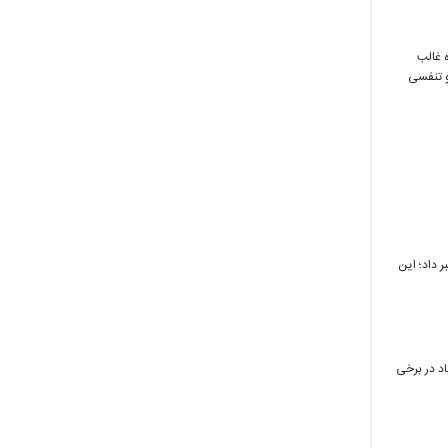
ی پایتخت امروز با ثبت عدد ۱۵۵ و آلاینده غالب
 و تنفسی
هران خبر داد؛ این
اد در برخی