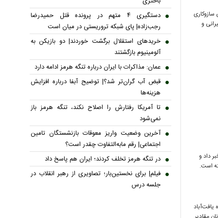
باختری
 سازوکاری
دستگیری ۴ متهم در پرونده قتل حمیدرضا
رانی و
رجب‌زاده| پای شبکه تروریستی در میان است
خریدهای استقلال برگشت خوردند| دو بازیکن به
آلومینیوم بازگشتند
عمان: مذاکرات با ایران درباره تنگه هرمز ادامه دارد
قبض آب گران‌تر شد؟| توضیح آبفا درباره افزایش
هزینه‌ها
تا آمریکا رفتارش را اصلاح نکند، تنگه هرمز باز
نمی‌شود
آخرین وضعیت واریز معوقات بازنشستگان تامین
اجتماعی| رقم مابه‌التفاوت چقدر است؟
بر داد و
در تنگه هرمز تخلف کردند؛ ایران هم پاسخ داد
فیلم| برای نخستین‌بار؛ تصاویری از رهبر انقلاب در
جلسه درس
یافت‌آباد
 از مخفیگاه آنان مقادیر