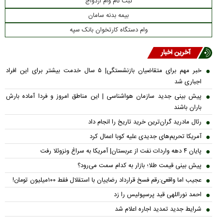
ثبت نام وام ازدواج
بیمه بدنه سامان
وام دستگاه کارتخوان بانک سپه
آخرین اخبار
خبر مهم برای متقاضیان بازنشستگی| ۵ سال خدمت بیشتر برای این افراد
اجباری شد
پیش بینی جدید سازمان هواشناسی | این مناطق امروز و فردا آماده بارش
باران باشند
رئال مادرید گران‌ترین خرید تاریخ را انجام داد
آمریکا تحریم‌های جدیدی علیه کوبا اعمال کرد
پایان ۴ دهه واردات نفت از عربستان| آمریکا به سراغ ونزوئلا رفت
پیش بینی قیمت طلا؛ بازار به کدام سمت می‌رود؟
عجیب اما واقعی:رقم فسخ قرارداد رضاییان با استقلال فقط ۱۰۰میلیون تومان!
احمد نوراللهی قید پرسپولیس را زد
شرایط جدید تمدید اجاره اعلام شد