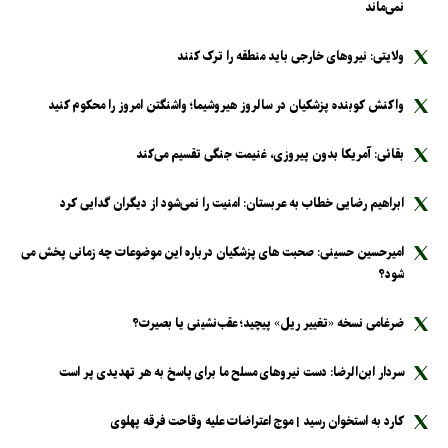
نمی‌ماند
ولایتی: نیرو‌های خارجی باید منطقه را ترک کنند
واکنش کوبنده پزشکیان در سالروز هیروشیما؛ واشنگتن امروز را محکوم کنید
بقائی: آمریکا بدون پیروزی، غنیمت جنگی تقسیم می‌کند
ابراهیم رضایی خطاب به عربستان: امنیت را نمی‌شود از دیگران گدایی کرد
امیرحسین حسینی: صحبت های پزشکیان درباره این موضوعات چه زمانی پخش می
شود؟
ضرغامی نسخه «تغییر ریل» پیچید؛ عقب‌نشینی یا بصیرت؟
سردار ابن‌الرضا: دست نیرو‌های مسلح ما برای پاسخ به هر تهدیدی پر است
کارد به استخوان رسید | موج اعتراضات علیه وقاحت فرقه پهلوی