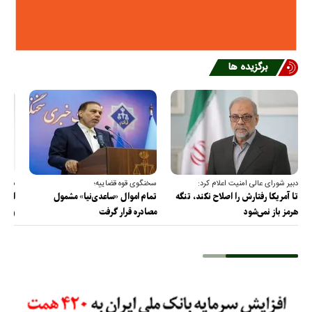
برگزیده ها
دبیر شورای عالی امنیت اعلام کرد:
سخنگوی قوه قضاییه؛
سخنگ
تا آمریکا رفتارش را اصلاح نکند، تنگه
تمام اموال «ساعدی‌نیا» مشمول
ارتش 
هرمز باز نمی‌شود
مصادره قرار گرفت
و دف