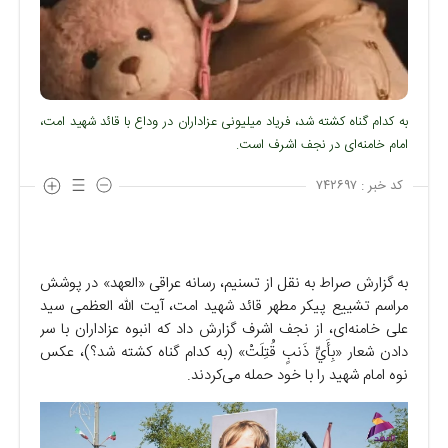
به کدام گناه کشته شد، فریاد میلیونی عزاداران در وداع با قائد شهید امت،
امام خامنه‌ای در نجف اشرف است.
کد خبر :
۷۴۲۶۹۷
به گزارش صراط به نقل از تسنیم، رسانه عراقی «العهد» در پوشش
مراسم تشییع پیکر مطهر قائد شهید امت، آیت الله العظمی سید
علی خامنه‌ای، از نجف اشرف گزارش داد که انبوه عزاداران با سر
دادن شعار «بِأَيِّ ذَنبٍ قُتِلَتْ» (به کدام گناه کشته شد؟)، عکس
نوه امام شهید را با خود حمله می‌کردند.