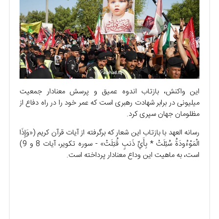
این واکنش، بازتاب اندوه عمیق و پرسش معنادار جمعیت
میلیونی در برابر شهادت رهبری است که عمر خود را در راه دفاع از
مظلومان جهان سپری کرد.
رسانه العهد با بازتاب این شعار که برگرفته از آیات قرآن کریم («وَإِذَا
الْمَوْءُودَةُ سُئِلَتْ * بِأَيِّ ذَنبٍ قُتِلَتْ» - سوره تکویر، آیات 8 و 9)
است، به ماهیت این وداع معنادار پرداخته است.