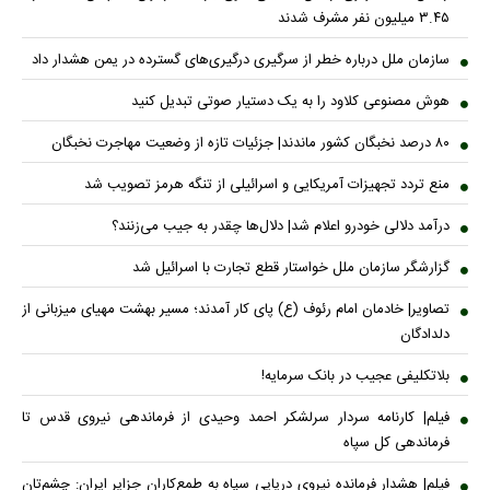
۳.۴۵ میلیون نفر مشرف شدند
سازمان ملل درباره خطر از سرگیری درگیری‌های گسترده در یمن هشدار داد
هوش مصنوعی کلاود را به یک دستیار صوتی تبدیل کنید
۸۰ درصد نخبگان کشور ماندند| جزئیات تازه از وضعیت مهاجرت نخبگان
منع تردد تجهیزات آمریکایی و اسرائیلی از تنگه هرمز تصویب شد
درآمد دلالی خودرو اعلام شد| دلال‌ها چقدر به جیب می‌زنند؟
گزارشگر سازمان ملل خواستار قطع تجارت با اسرائیل شد
تصاویر| خادمان امام رئوف (ع) پای کار آمدند؛ مسیر بهشت مهیای میزبانی از
دلدادگان
بلاتکلیفی عجیب در بانک سرمایه!
فیلم| کارنامه سردار سرلشکر احمد وحیدی از فرماندهی نیروی قدس تا
فرماندهی کل سپاه
فیلم| هشدار فرمانده نیروی دریایی سپاه به طمع‌کاران جزایر ایران: چشم‌تان