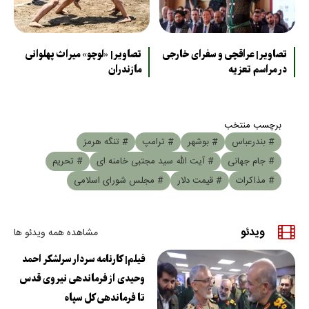
تصاویر| عراقچی و سفرای خارجی
تصاویر| «لوچو» میراث پهلوانی
در مراسم تعزیه
مازندران
برچسب منتخب
# بندرعباس
# بوشهر
# ترامپ
# تنگه هرمز
# جام جهانی
# آیت الله سید مجتبی خامنه ای
# تحریم
# مذاکرات
# قیمت دلار
# مجلس شورای اسلامی
ویدئو
مشاهده همه ویدئو ها
فیلم| کارنامه سردار سرلشکر احمد
وحیدی از فرماندهی نیروی قدس
تا فرماندهی کل سپاه