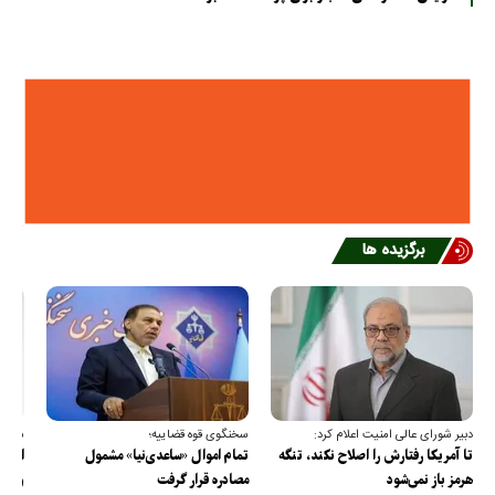
برگزیده ها
دبیر شورای عالی امنیت اعلام کرد:
سخنگوی قوه قضاییه؛
سخنگ
تا آمریکا رفتارش را اصلاح نکند، تنگه
تمام اموال «ساعدی‌نیا» مشمول
ارتش 
هرمز باز نمی‌شود
مصادره قرار گرفت
و دف