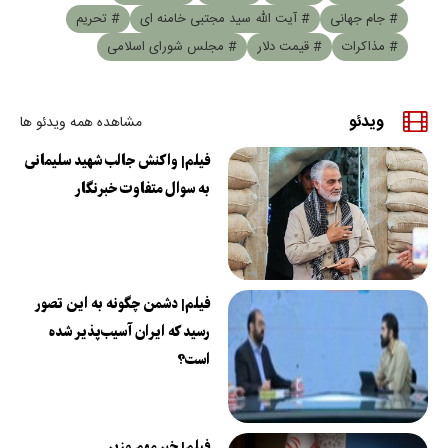
# جام جهانی
# آیت الله سید مجتبی خامنه ای
# تحریم
# مذاکرات
# قیمت دلار
# مجلس شورای اسلامی
ویدئو
مشاهده همه ویدئو ها
فیلم| واکنش جالب شهید سلیمانی
به سوال متفاوت خبرنگار
فیلم| دشمن چگونه به این تصور
رسید که ایران آسیب‌پذیر شده
است؟
فیلم| خبر مهم وزیر