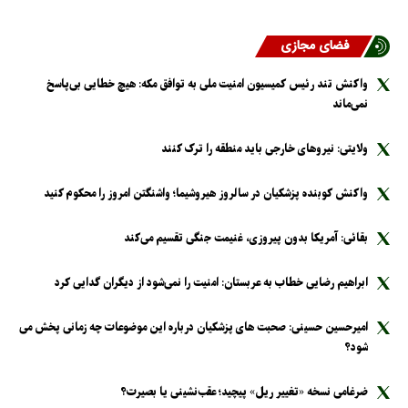
فضای مجازی
واکنش تند رئیس کمیسیون امنیت ملی به توافق مکه: هیچ خطایی بی‌پاسخ
نمی‌ماند
ولایتی: نیرو‌های خارجی باید منطقه را ترک کنند
واکنش کوبنده پزشکیان در سالروز هیروشیما؛ واشنگتن امروز را محکوم کنید
بقائی: آمریکا بدون پیروزی، غنیمت جنگی تقسیم می‌کند
ابراهیم رضایی خطاب به عربستان: امنیت را نمی‌شود از دیگران گدایی کرد
امیرحسین حسینی: صحبت های پزشکیان درباره این موضوعات چه زمانی پخش می
شود؟
ضرغامی نسخه «تغییر ریل» پیچید؛ عقب‌نشینی یا بصیرت؟