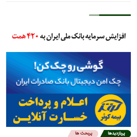
پربازدیدها
پربحث ها