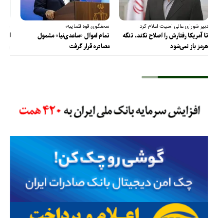
دبیر شورای عالی امنیت اعلام کرد:
سخنگوی قوه قضاییه؛
سخنگ
تا آمریکا رفتارش را اصلاح نکند، تنگه
تمام اموال «ساعدی‌نیا» مشمول
ارتش 
هرمز باز نمی‌شود
مصادره قرار گرفت
و دف