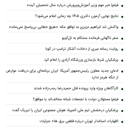
فیلم| خبر مهم وزیر آموزش‌وپرورش درباره سال تحصیلی آینده
نتایج نهایی آزمون دکتری ۱۴۰۵ چه زمانی اعلام می‌شود؟
واکنش تند ابراهیم عزیزی به توافق مکه: «هیچ خطایی بی‌پاسخ نمی‌ماند»
سفر ناگهانی فرمانده سنتکام به تل‌آویو
روایت رسانه عبری از دخالت آشکار ترامپ در کوبا
پزشکیان شرط بازسازی ورزشگاه آزادی را اعلام کرد
ادعای جدید معاون رئیس‌جمهور آمریکا: ایران برنامه‌ای برای دریافت عوارض
از تنگه هرمز ندارد
کارآگاهان ویژه وارد پرونده قتل حمیدرضا رجب‌زاده شدند
فیلم| مسئولان دولت با تجمعات شبانه مخالف‌اند یا موافق؟
پزشکیان درخشش تیم ملی المپیاد هوش مصنوعی ایران را تبریک گفت
اظهارات استاندار تهران درباره قطعی برق ها+ جزئیات