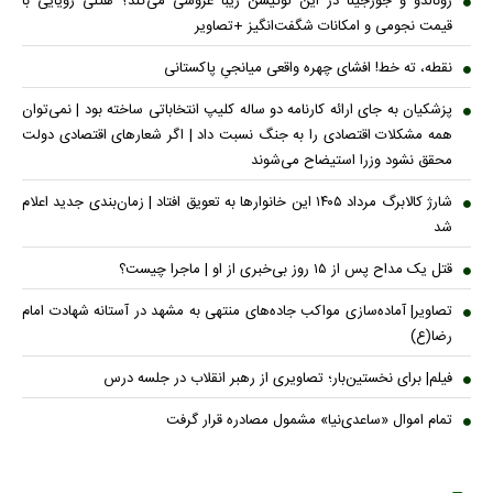
رونالدو و جورجینا در این لوکیشن زیبا عروسی می‌کند؟ هتلی رویایی با
قیمت نجومی و امکانات شگفت‌انگیز +تصاویر
نقطه، ته خط! افشای چهره واقعی میانجیِ پاکستانی
پزشکیان به جای ارائه کارنامه دو ساله کلیپ انتخاباتی ساخته بود | نمی‌توان
همه مشکلات اقتصادی را به جنگ نسبت داد | اگر شعار‌های اقتصادی دولت
محقق نشود وزرا استیضاح می‌شوند
شارژ کالابرگ مرداد ۱۴۰۵ این خانوار‌ها به تعویق افتاد | زمان‌بندی جدید اعلام
شد
قتل یک مداح پس از ۱۵ روز بی‌خبری از او | ماجرا چیست؟
تصاویر| آماده‌سازی مواکب جاده‌های منتهی به مشهد در آستانه شهادت امام
رضا(ع)
فیلم| برای نخستین‌بار؛ تصاویری از رهبر انقلاب در جلسه درس
تمام اموال «ساعدی‌نیا» مشمول مصادره قرار گرفت