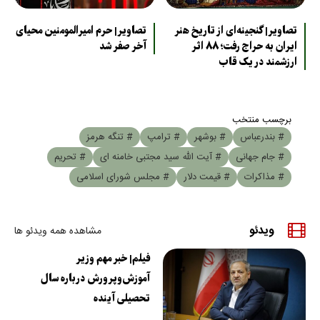
تصاویر| گنجینه‌ای از تاریخ هنر
تصاویر| حرم امیرالمومنین محیای
ایران به حراج رفت؛ ۸۸ اثر
آخر صفر شد
ارزشمند در یک قاب
برچسب منتخب
# بندرعباس
# بوشهر
# ترامپ
# تنگه هرمز
# جام جهانی
# آیت الله سید مجتبی خامنه ای
# تحریم
# مذاکرات
# قیمت دلار
# مجلس شورای اسلامی
ویدئو
مشاهده همه ویدئو ها
فیلم| خبر مهم وزیر
آموزش‌وپرورش درباره سال
تحصیلی آینده