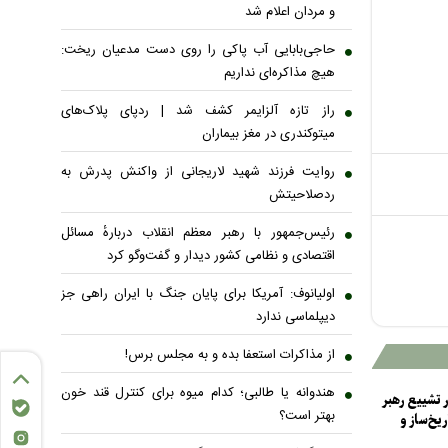
و مردان اعلام شد
حاجی‌بابایی آب پاکی را روی دست مدعیان ریخت:
هیچ مذاکره‌ای نداریم
راز تازه آلزایمر کشف شد | ردپای پلاک‌های
میتوکندری در مغز بیماران
روایت فرزند شهید لاریجانی از واکنش پدرش به
ردصلاحیتش
رئیس‌جمهور با رهبر معظم انقلاب دربارهٔ مسائل
اقتصادی و نظامی کشور دیدار و گفت‌و‌گو کرد
اولیانوف: آمریکا برای پایان جنگ با ایران راهی جز
دیپلماسی ندارد
از مذاکرات استعفا بده و به مجلس برس!
هندوانه یا طالبی؛ کدام میوه برای کنترل قند خون
 تشییع رهبر
بهتر است؟
یخ‌ساز و