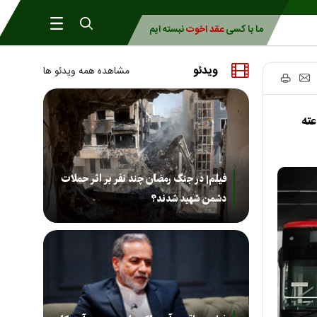
ما با کسی
عقد اخوت
نبسته ایم
ویدئو
مشاهده همه ویدئو ها
ان ماند | مترو و اتوبوس‌ها ۲۴ ساعته
فیلم| در جنگ رمضان چند نفر بر اثر حملات
دشمن شهید شدند؟