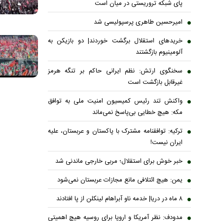
پای شبکه تروریستی در میان است
امیرحسین طاهری پرسپولیسی شد
خریدهای استقلال برگشت خوردند| دو بازیکن به
آلومینیوم بازگشتند
سخنگوی ارتش: نظم ایرانی حاکم بر تنگه هرمز
غیرقابل بازگشت است
واکنش تند رئیس کمیسیون امنیت ملی به توافق
مکه: هیچ خطایی بی‌پاسخ نمی‌ماند
ترکیه: توافقنامه مشترک با پاکستان و عربستان، علیه
ایران نیست!
خبر خوش برای استقلال؛ مربی خارجی ماندنی شد
یمن: هیچ ائتلافی مانع مجازات عربستان نمی‌شود
۸ ماه در دریا| خدمه ناو آبراهام لینکلن از پا افتادند
مدودف: نظر آمریکا و اروپا برای روسیه هیچ اهمیتی