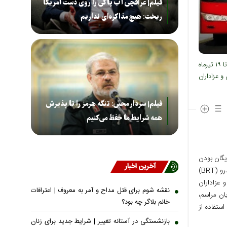
فیلم| عراقچی آب پاکی را روی دست آمریکا
ریخت: هیچ مذاکره‌ای نداریم
سخنگوی شورای اسلامی شهر تهران از تمدید رایگان بودن خدمات مترو و اتوبوس‌های تندرو (BRT) تا ۱۹ تیرماه
و عزاداران
فیلم| سردار محبی: تنگه هرمز را تا پذیرش
همه شرایط ما حفظ می‌کنیم
یگان بودن
آخرین اخبار
نادعلی اعلام کرد: مترو و اتوبوس‌های تندرو (BRT)
 به شهروندان و عزاداران
نقشه شوم برای قتل مداح و آمر به معروف | اعترافات
ان مراسم،
خانم بلاگر چه بود؟
هران از آغاز جنگ ۴۰ روزه، استفاده از
بازنشستگی در آستانه تغییر | شرایط جدید برای زنان