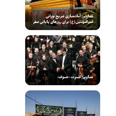
تصاویر| آماده‌سازی ضریح نورانی
امیرالمؤمنین(ع) برای روزهای پایانی صفر
تصاویر| کنسرت «خسوف»