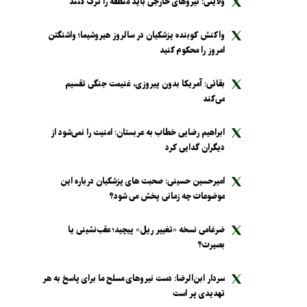
ولایتی: نیرو‌های خارجی باید منطقه را ترک کنند
واکنش کوبنده پزشکیان در سالروز هیروشیما؛ واشنگتن
امروز را محکوم کنید
بقائی: آمریکا بدون پیروزی، غنیمت جنگی تقسیم
می‌کند
ابراهیم رضایی خطاب به عربستان: امنیت را نمی‌شود از
دیگران گدایی کرد
امیرحسین حسینی: صحبت های پزشکیان درباره این
موضوعات چه زمانی پخش می شود؟
ضرغامی نسخه «تغییر ریل» پیچید؛ عقب‌نشینی یا
بصیرت؟
سردار ابن‌الرضا: دست نیرو‌های مسلح ما برای پاسخ به هر
تهدیدی پر است