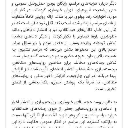
دیگر درباره هزینه‌های مراسم، رایگان بودن حمل‌ونقل عمومی و
حتی وضعیت آب‌وهوای تهران خبرسازی کرده‌اند. در کنار این
موارد، اظهارات رضا پهلوی نیز با هدف ارائه روایتی کاملاً متفاوت
از فضای مراسم بازنشر شده است.
نکته قابل توجه آن است که در
کنار این اخبار، کانال‌های ضدانقلاب نیز با انتشار ادعاهایی مانند
«تلویزیون بارها تصاویر را تکرار کرده» و دیگر ادعاهای مشابه،
تلاش کرده‌اند روایت رسمی از حضور مردم را زیر سؤال ببرند.
حجم بالای این محتواها نشان می‌دهد که مراسم تشییع، چه
اهمیت بالایی دارد.
هرچه حضور مردم در صحنه گسترده‌تر است،
تلاش رسانه‌های مخالف برای ساختن روایت‌های متناقض،
برجسته‌سازی حاشیه‌ها و انتشار ادعاهای تأییدنشده نیز افزایش
پیدا می‌کند.
در این چارچوب، افزایش اخبار منفی و روایت‌های
متناقض، نه صرفاً یک پوشش خبری، بلکه بخشی از فضای
تخریبی است.
به نظر می‌رسد حجم بالای خبرسازی، روایت‌پردازی و انتشار اخبار
و ادعاهای و روایت‌هایی جعلی از سوی رسانه‌های ضدانقلاب
درباره مراسم تشییع پیکر رهبر شهید انقلاب، از نگرانی آنها نسبت
به بازتاب گسترده این مراسم در افکار عمومی حکایت دارد.
این