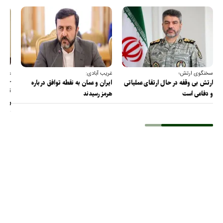
سخنگوی ارتش؛
غریب آبادی:
عضو ک
خارج
ارتش بی وقفه در حال ارتقای عملیاتی
ایران و عمان به نقطه توافق درباره
ترامپ
و دفاعی است
هرمز رسیدند
را پس