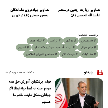
تصاویر| زیارت اربعین در محضر
تصاویر| پیاده‌روی جاماندگان
اباعبدالله الحسین (ع)
اربعین حسینی (ع) در تهران
برچسب منتخب
# بندرعباس
# بوشهر
# ترامپ
# تنگه هرمز
# جام جهانی
# آیت الله سید مجتبی خامنه ای
# تحریم
# مذاکرات
# قیمت دلار
# مجلس شورای اسلامی
ویدئو
مشاهده همه ویدئو ها
فیلم| پزشکیان: آموزش حق همه
مردم است، نه فقط پولدارها| اگر
جوانان مشکل دارند، مقصر ما
هستیم