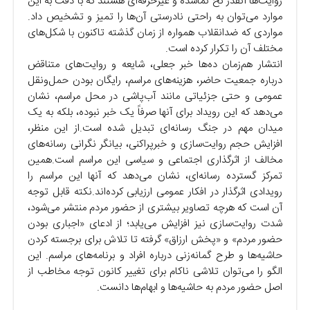
روایت‌ها آنقدر نخ نماشده و غیرحرفه‌ای هستند که با دقت به این
موارد می‌توان به راحتی نادرستی آن‌ها را تمیز و تشخیص داد.
مواردی که ضدانقلاب همواره از زمان گذشته تاکنون با شکل‌های
مختلف آن را تکرار کرده است.
انتشار هم‌زمان ده‌ها خبر جعلی، شایعه و روایت‌های متناقض
درباره جمعیت حاضر، هزینه‌های مراسم، رایگان بودن حمل‌ونقل
عمومی و حتی جزئیاتی مانند آب‌پاشی در محل مراسم، نشان
می‌دهد که این رویداد برای آنها صرفاً یک خبر نبوده، بلکه به یک
میدان مهم در جنگ رسانه‌ای تبدیل شده است.
از این منظر،
افزایش حجم روایت‌سازی و خبرپراکنی، بیانگر نگرانی رسانه‌های
مخالف از اثرگذاری اجتماعی و سیاسی این مراسم است.
همین
تمرکز گسترده رسانه‌ای، نشان می‌دهد که آنها این مراسم را
رویدادی اثرگذار در افکار عمومی ارزیابی کرده‌اند.
نکته قابل توجه
آن است که هرچه تصاویر بیشتری از حضور مردم منتشر می‌شود،
شدت روایت‌سازی نیز افزایش می‌یابد؛ از ادعای «اجباری بودن
حضور مردم» و «پخش ارزاق» گرفته تا تلاش برای برجسته کردن
حاشیه‌ها و طرح گمانه‌زنی درباره افراد و برنامه‌های مراسم. این
الگو را می‌توان تلاشی ناکام برای تغییر کانون توجه مخاطب از
اصل حضور مردم به حاشیه‌ها و ابهام‌ها دانست.