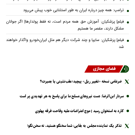
ترامپ: همه چیز درباره ایران به طور استثنایی خوب پیش می‌رود
فیلم| پزشکیان: آموزش حق همه مردم است، نه فقط پولدارها| اگر جوانان
مشکل دارند، مقصر ما هستیم
فیلم| پزشکیان: سایپا و چند شرکت دیگر هم مثل ایران‌خودرو واگذار خواهند
شد
فضای مجازی
ضرغامی نسخه «تغییر ریل» پیچید؛ عقب‌نشینی یا بصیرت؟
سردار ابن‌الرضا: دست نیرو‌های مسلح ما برای پاسخ به هر تهدیدی پر است
کارد به استخوان رسید | موج اعتراضات علیه وقاحت فرقه پهلوی
تذکر یک نماینده مجلس به بقایی: شما سخنگو هستید، نه سخن‌نگو!