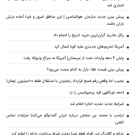
اجباری شد
پیش بینی جدید سازمان هواشناسی | این مناطق امروز و فردا آماده بارش
باران باشند
رئال مادرید گران‌ترین خرید تاریخ را انجام داد
آمریکا تحریم‌های جدیدی علیه کوبا اعمال کرد
پایان ۴ دهه واردات نفت از عربستان| آمریکا به سراغ ونزوئلا رفت
پیش بینی قیمت طلا؛ بازار به کدام سمت می‌رود؟
عجیب اما واقعی:رقم فسخ قرارداد رضاییان با استقلال فقط ۱۰۰میلیون تومان!
احمد نوراللهی قید پرسپولیس را زد
شرایط جدید تمدید اجاره اعلام شد
ترامپ با محمد بن سلمان درباره ایران گفت‌وگو می‌کند| جزئیات تماس
تلفنی
یارانه و کالابرگ این افراد قطع شد| دولت شرط پرداخت یارانه را اعلام کرد