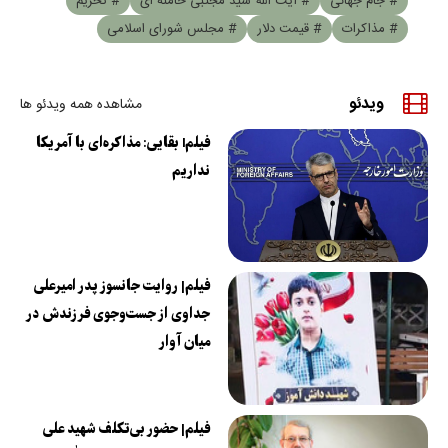
# جام جهانی
# آیت الله سید مجتبی خامنه ای
# تحریم
# مذاکرات
# قیمت دلار
# مجلس شورای اسلامی
ویدئو
مشاهده همه ویدئو ها
فیلمl بقایی: مذاکره‌ای با آمریکا
نداریم
فیلم| روایت جانسوز پدر امیرعلی
جداوی از جست‌وجوی فرزندش در
میان آوار
فیلم| حضور بی‌تکلف شهید علی