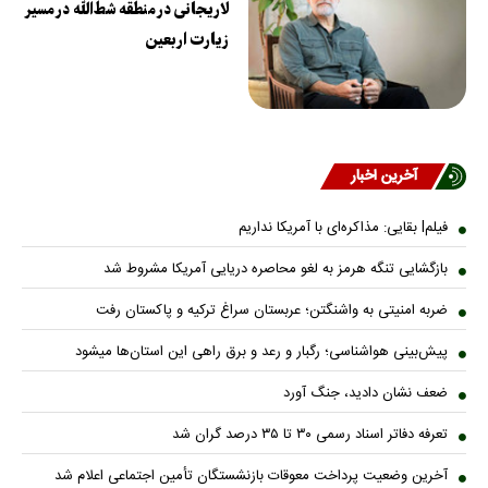
لاریجانی در منطقه شط‌الله در مسیر
زیارت اربعین
آخرین اخبار
فیلمl بقایی: مذاکره‌ای با آمریکا نداریم
بازگشایی تنگه هرمز به لغو محاصره دریایی آمریکا مشروط شد
ضربه امنیتی به واشنگتن؛ عربستان سراغ ترکیه و پاکستان رفت
پیش‌بینی هواشناسی؛ رگبار و رعد و برق راهی این استان‌ها میشود
ضعف نشان دادید، جنگ آورد
تعرفه دفاتر اسناد رسمی ۳۰ تا ۳۵ درصد گران شد
آخرین وضعیت پرداخت معوقات بازنشستگان تأمین اجتماعی اعلام شد