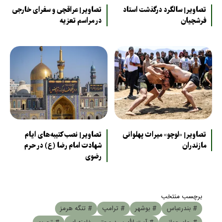
تصاویر| سالگرد درگذشت استاد
تصاویر| عراقچی و سفرای خارجی
فرشچیان
در مراسم تعزیه
تصاویر| «لوچو» میراث پهلوانی
تصاویر| نصب کتیبه‌های ایام
مازندران
شهادت امام رضا (ع) در حرم
رضوی
برچسب منتخب
# بندرعباس
# بوشهر
# ترامپ
# تنگه هرمز