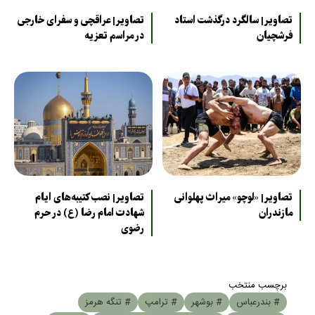
تصاویر| سالگرد درگذشت استاد
تصاویر| عراقچی و سفرای خارجی
فرشچیان
در مراسم تعزیه
تصاویر| «لوچو» میراث پهلوانی
تصاویر| نصب کتیبه‌های ایام
مازندران
شهادت امام رضا (ع) در حرم
رضوی
برچسب منتخب
# بندرعباس
# بوشهر
# ترامپ
# تنگه هرمز