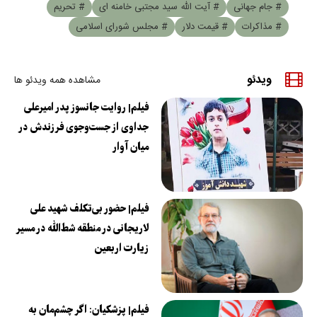
# جام جهانی
# آیت الله سید مجتبی خامنه ای
# تحریم
# مذاکرات
# قیمت دلار
# مجلس شورای اسلامی
ویدئو
مشاهده همه ویدئو ها
فیلم| روایت جانسوز پدر امیرعلی
جداوی از جست‌وجوی فرزندش در
میان آوار
فیلم| حضور بی‌تکلف شهید علی
لاریجانی در منطقه شط‌الله در مسیر
زیارت اربعین
فیلم| پزشکیان: اگر چشم‌مان به