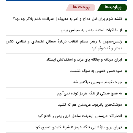
پربازدیدها
پربحث ها
نقشه شوم برای قتل مداح و آمر به معروف | اعترافات خانم بلاگر چه بود؟
از مذاکرات استعفا بده و به مجلس برس!
رئیس‌جمهور با رهبر معظم انقلاب دربارهٔ مسائل اقتصادی و نظامی کشور
دیدار و گفت‌و‌گو کرد
ایران مردانه و جانانه پای عزت و استقلالش ایستاد
سیدحسن خمینی به سوگ نشست
جواد نکونام سرمربی تراکتور شد
به هیچ قیمتی از تنگه هرمز کوتاه نمی‌آییم
موشک‌های پاتریوت عربستان هم ته‌ کشید
انصارالله: عربستان اینترنت ساحل غربی یمن را قطع کرد
تهران برای بازگشایی تنگه هرمز ۵ شرط کلیدی تعیین کرد