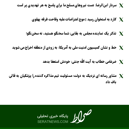
سردار ابن‌الرضا: دست نیرو‌های مسلح ما برای پاسخ به هر تهدیدی پر است
کارد به استخوان رسید | موج اعتراضات علیه وقاحت فرقه پهلوی
تذکر یک نماینده مجلس به بقایی: شما سخنگو هستید، نه سخن‌نگو!
خط و نشان کمیسیون امنیت ملی به آمریکا: به زودی از منطقه اخراج می شوید
ضرغامی خطاب به آیت الله جنتی: خودش استعفا بدهد
مشاور رسانه ای نزدیک به دولت: مسئولیت تیم مذاکره کننده را پزشکیان به قالی
باف داد