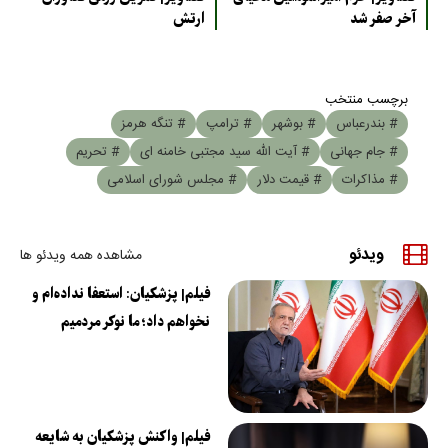
آخر صفر شد
ارتش
برچسب منتخب
# بندرعباس
# بوشهر
# ترامپ
# تنگه هرمز
# جام جهانی
# آیت الله سید مجتبی خامنه ای
# تحریم
# مذاکرات
# قیمت دلار
# مجلس شورای اسلامی
ویدئو
مشاهده همه ویدئو ها
فیلم| پزشکیان: استعفا نداده‌ام و
نخواهم داد؛ ما نوکر مردمیم
فیلم| واکنش پزشکیان به شایعه