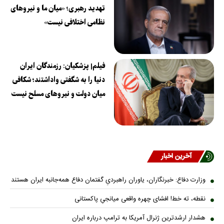
تهدید رهبری؛ «میان ما و نیروهای
نظامی اختلافی نیست»
فیلم| پزشکیان: رزمندگان ایران
دنیا را به شگفتی واداشتند؛ شکافی
میان دولت و نیروهای مسلح نیست
آخرین اخبار
وزارت دفاع: خبرنگاران، یاوران راهبردیِ گفتمان دفاع همه‌جانبه ایران هستند
نقطه، ته خط! افشای چهره واقعی میانجیِ پاکستانی
هشدار ارشدترین ژنرال آمریکا به ترامپ درباره ایران