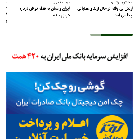
سخنگوی ارتش؛
غریب آبادی:
عضو ک
خارج
ارتش بی وقفه در حال ارتقای عملیاتی
ایران و عمان به نقطه توافق درباره
ترامپ
و دفاعی است
هرمز رسیدند
را پس