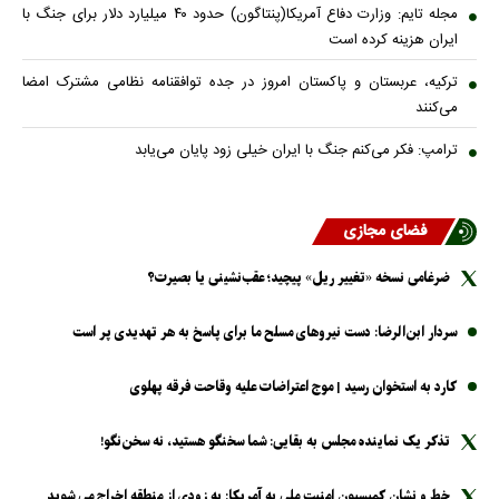
مجله تایم: وزارت دفاع آمریکا(پنتاگون) حدود ۴۰ میلیارد دلار برای جنگ با
ایران هزینه کرده است
ترکیه، عربستان و پاکستان امروز در جده توافقنامه نظامی مشترک امضا
می‌کنند
ترامپ: فکر می‌کنم جنگ با ایران خیلی زود پایان می‌یابد
فضای مجازی
ضرغامی نسخه «تغییر ریل» پیچید؛ عقب‌نشینی یا بصیرت؟
سردار ابن‌الرضا: دست نیرو‌های مسلح ما برای پاسخ به هر تهدیدی پر است
کارد به استخوان رسید | موج اعتراضات علیه وقاحت فرقه پهلوی
تذکر یک نماینده مجلس به بقایی: شما سخنگو هستید، نه سخن‌نگو!
خط و نشان کمیسیون امنیت ملی به آمریکا: به زودی از منطقه اخراج می شوید