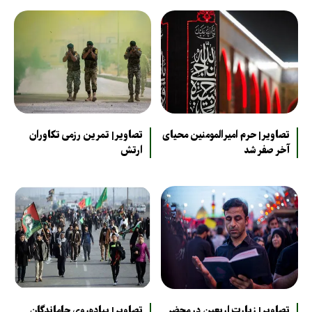
تصاویر| حرم امیرالمومنین محیای
تصاویر| تمرین رزمی تکاوران
آخر صفر شد
ارتش
تصاویر| زیارت اربعین در محضر
تصاویر| پیاده‌روی جاماندگان