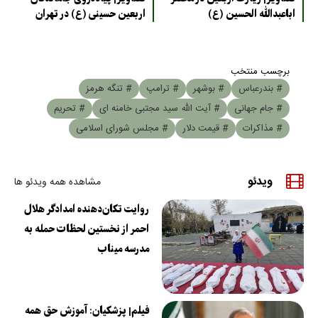
اباعبدالله الحسین (ع)
اربعین حسینی (ع) در تهران
برچسب منتخب
# بندرعباس
# بوشهر
# ترامپ
# تنگه هرمز
# جام جهانی
# آیت الله سید مجتبی خامنه ای
# تحریم
# مذاکرات
# قیمت دلار
# مجلس شورای اسلامی
ویدئو
مشاهده همه ویدئو ها
روایت تکان‌دهنده امدادگر هلال
احمر از نخستین لحظات حمله به
مدرسه میناب
فیلم| پزشکیان: آموزش حق همه