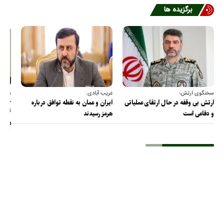
برگزیده ها
سخنگوی ارتش؛
غریب آبادی:
عضو ک
خارج
ارتش بی وقفه در حال ارتقای عملیاتی
ایران و عمان به نقطه توافق درباره
ترامپ
و دفاعی است
هرمز رسیدند
را پس