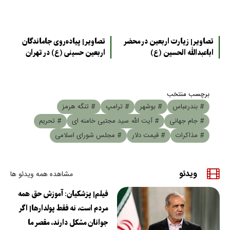
تصاویر| زیارت اربعین در محضر
تصاویر| پیاده‌روی جاماندگان
اباعبدالله الحسین (ع)
اربعین حسینی (ع) در تهران
برچسب منتخب
# بندرعباس
# بوشهر
# ترامپ
# تنگه هرمز
# جام جهانی
# آیت الله سید مجتبی خامنه ای
# تحریم
# مذاکرات
# قیمت دلار
# مجلس شورای اسلامی
ویدئو
مشاهده همه ویدئو ها
فیلم| پزشکیان: آموزش حق همه
مردم است، نه فقط پولدارها| اگر
جوانان مشکل دارند، مقصر ما