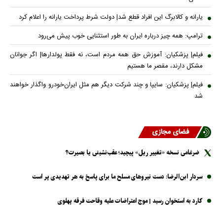
یارانه و کالابرگ این افراد قطع شد| دولت شرط پرداخت یارانه را اعلام کرد
ترامپ: همه چیز درباره ایران به طور استثنایی خوب پیش می‌رود
فیلم| پزشکیان: آموزش حق همه مردم است، نه فقط پولدارها| اگر جوانان
مشکل دارند، مقصر ما هستیم
فیلم| پزشکیان: سایپا و چند شرکت دیگر هم مثل ایران‌خودرو واگذار خواهند
شد
فضای مجازی
ضرغامی نسخه «تغییر ریل» پیچید؛ عقب‌نشینی یا بصیرت؟
سردار ابن‌الرضا: دست نیرو‌های مسلح ما برای پاسخ به هر تهدیدی پر است
کارد به استخوان رسید | موج اعتراضات علیه وقاحت فرقه پهلوی