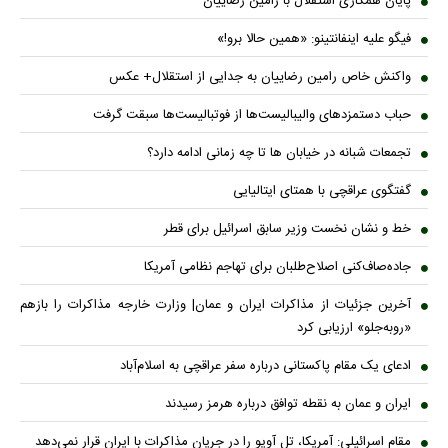
پایان همکاری استقلال با رامین رضاییان
فیگو علیه اینفانتینو: «همین حالا برو!»
واکنش خاص رامین رضاییان به جدایی از استقلال+ عکس
حباب دستمزدهای والیبالیست‌ها از فوتبالیست‌ها سبقت گرفت
تجمعات شبانه در خیابان ها تا چه زمانی ادامه دارد؟
گفتگوی عراقچی با همتای ایتالیایی
خط و نشان نخست وزیر سابق اسرائیل برای قطر
جاده‌صاف‌کنی اصلاح‌طلبان برای تهاجم نظامی آمریکا
آخرین جزئیات از مذاکرات ایران و عمان| وزارت خارجه مذاکرات را بازهم
«روبه‌جلو» ارزیابی کرد
ادعای یک مقام پاکستانی درباره سفر عراقچی به اسلام‌آباد
ایران و عمان به نقطه توافق درباره هرمز رسیدند
مقام اسرائیلی: آمریکا، تل آویو را در جریان مذاکرات با ایران قرار نمی‌دهد