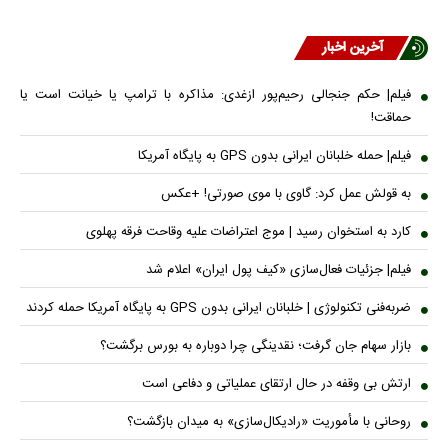
آخرین اخبار
فیلم| حکم جنجالی رحیم‌پور ازغدی: مذاکره با ترامپ یا خیانت است یا
حماقت!
فیلم| حمله خلبانان ایرانی بدون GPS به پایگاه آمریکا
به قولش عمل کرد: گاوی با موی صورتی! +عکس
کارد به استخوان رسید | موج اعتراضات علیه وقاحت فرقه پهلوی
فیلم| جزئیات فعال‌سازی «کیف پول ایران» اعلام شد
ضربه‌فنی تکنولوژی | خلبانان ایرانی بدون GPS به پایگاه آمریکا حمله کردند
بازار سهام جان گرفت؛ نقدینگی چرا دوباره به بورس برگشت؟
ارتش بی وقفه در حال ارتقای عملیاتی و دفاعی است
روحانی با مأموریت «رادیکال‌سازی» به میدان بازگشت؟