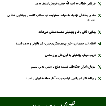
ضرغامی خطاب به آیت الله جنتی: خودش استعفا بدهد
مشاور رسانه ای نزدیک به دولت: مسئولیت تیم مذاکره کننده را پزشکیان به قالی
باف داد
رسایی: قالی باف و پزشکیان شکست عشقی خورده‌اند
انتقاد تند صمصامی: «شورای هماهنگی مجلس» غیرقانونی و بدعت است!
فریب دوباره پزشکیان به قول های پوچ دشمن
نبویان: ایران جنگ‌طلب نیست؛ صلح با دشمن یعنی تسلیم
روزنامه نگار امریکایی: ترامپ جرات آغاز حمله به ایران را ندارد