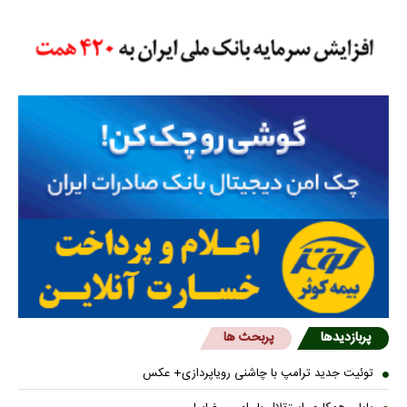
پربازدیدها
پربحث ها
توئیت جدید ترامپ با چاشنی رویاپردازی+ عکس