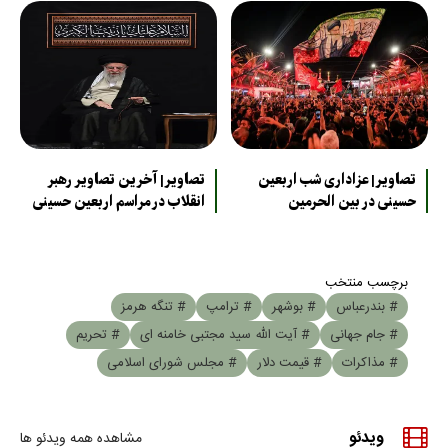
تصاویر| عزاداری شب اربعین
تصاویر| آخرین تصاویر رهبر
حسینی در بین الحرمین
انقلاب در مراسم اربعین حسینی
برچسب منتخب
# بندرعباس
# بوشهر
# ترامپ
# تنگه هرمز
# جام جهانی
# آیت الله سید مجتبی خامنه ای
# تحریم
# مذاکرات
# قیمت دلار
# مجلس شورای اسلامی
ویدئو
مشاهده همه ویدئو ها