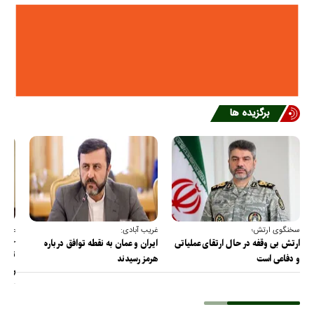
برگزیده ها
سخنگوی ارتش؛
غریب آبادی:
عضو ک
خارج
ارتش بی وقفه در حال ارتقای عملیاتی
ایران و عمان به نقطه توافق درباره
ترامپ
و دفاعی است
هرمز رسیدند
را پس