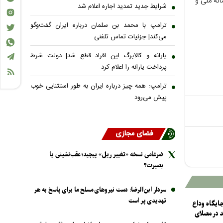
نه ملی و
شرایط جدید تمدید اجاره اعلام شد
ترامپ با محمد بن سلمان درباره ایران گفت‌وگو
می‌کند| جزئیات تماس تلفنی
یارانه و کالابرگ این افراد قطع شد| دولت شرط
پرداخت یارانه را اعلام کرد
ترامپ: همه چیز درباره ایران به طور استثنایی خوب
پیش می‌رود
فضای مجازی
ضرغامی نسخه «تغییر ریل» پیچید؛ عقب‌نشینی یا
بصیرت؟
سردار ابن‌الرضا: دست نیرو‌های مسلح ما برای پاسخ به هر
تهدیدی پر است
ایگاه وداع
د در مصلای