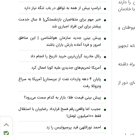
را دارند
ترامپ بیش از همه به توافق در باب تنگه نیاز دارد
با خادمان
خبر مهم برای متقاضیان بازنشستگی| ۵ سال خدمت
بیشتر برای این افراد اجباری شد
‌وطنان و
پیش بینی جدید سازمان هواشناسی | این مناطق
امروز و فردا آماده بارش باران باشند
ن مصلی امام خمینی (ره) (محل وداع) زائرشهر‌هایی با ارائه خدمات ۸ گانه تجهیز
رئال مادرید گران‌ترین خرید تاریخ را انجام داد
اه داشته
آمریکا تحریم‌های جدیدی علیه کوبا اعمال کرد
پایان ۴ دهه واردات نفت از عربستان| آمریکا به سراغ
ای دور از
ونزوئلا رفت
پیش بینی قیمت طلا؛ بازار به کدام سمت می‌رود؟
عجیب اما واقعی:رقم فسخ قرارداد رضاییان با استقلال
فقط ۱۰۰میلیون تومان!
احمد نوراللهی قید پرسپولیس را زد