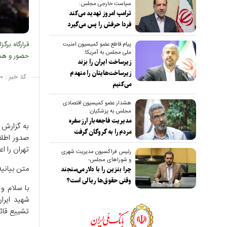
سیاست خارجی مجلس:
ترامپ امروز تهدید می‌کند
فردا حرفش را پس می‌گیرد
قرارگاه برگ
پیام قاطع عضو کمیسیون امنیت
ملی مجلس به آمریکا:
حضور و همرا
زیرساخت ایران را بزند
زیرساخت‌هایتان را منهدم
کد خبر :
۰
می‌کنیم
هشدار عضو کمیسیون اقتصادی
مجلس به پزشکیان:
مدیریت فاجعه‌بار ارز سفره
به گزارش 
مردم را به گروگان گرفت
صدور اطلا
تهران را اع
رئیس فراکسیون مدیریت شهری
و شوراهای مجلس؛
متن بیانی
چرا بنزین را با دلار می‌سنجند
وقتی حقوق‌ها ریالی است؟
با سلام و
شهید ایرا
تشییع قائ