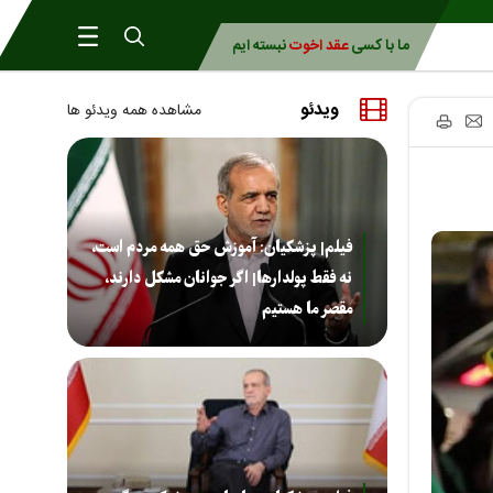
ما با کسی
عقد اخوت
نبسته ایم
ویدئو
مشاهده همه ویدئو ها
فیلم| پزشکیان: آموزش حق همه مردم است،
نه فقط پولدارها| اگر جوانان مشکل دارند،
مقصر ما هستیم