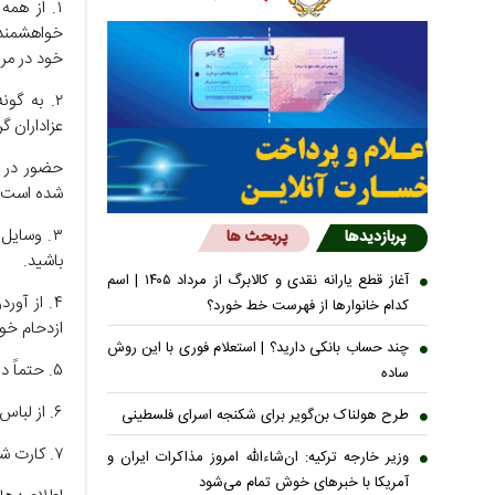
۱. از هم
خواهشمندیم
خود در مر
۲. به گو
عزاداران گ
شده است س
۳. وسای
پربازدیدها
پربحث ها
باشید.
آغاز قطع یارانه نقدی و کالابرگ از مرداد ۱۴۰۵ | اسم
۴. از آو
کدام خانوار‌ها از فهرست خط خورد؟
ازدحام خو
چند حساب بانکی دارید؟ | استعلام فوری با این روش
۵. حتماً دارو‌های مورد نیاز خود را به همراه داشته باشید
ساده
۶. از لباس‌های خنک، نخی و در صورت امکان حتماً از کلاه، چتر یا آفتابگیر استفاده کنید
طرح هولناک بن‌گویر برای شکنجه اسرای فلسطینی
۷. کارت شناسایی و شماره‌های ضروری بستگان نزدیک خود را به همراه داشته باشید.
وزیر خارجه ترکیه: ان‌شاءالله امروز مذاکرات ایران و
آمریکا با خبرهای خوش تمام می‌شود