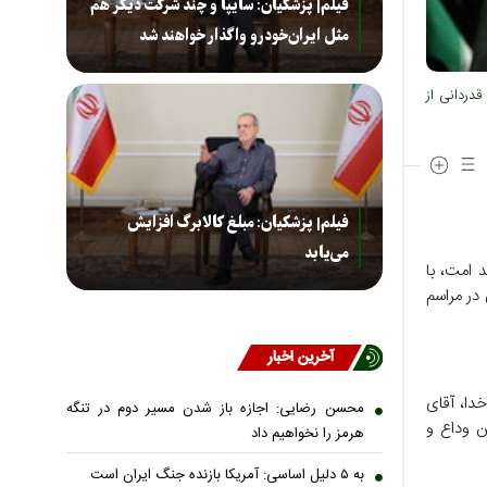
فیلم| پزشکیان: سایپا و چند شرکت دیگر هم
مثل ایران‌خودرو واگذار خواهند شد
قدردانی از
فیلم| پزشکیان: مبلغ کالابرگ افزایش
می‌یابد
 امت، با
در مراسم
آخرین اخبار
دا، آقای
محسن رضایی: اجازه باز شدن مسیر دوم در تنگه
ن وداع و
هرمز را نخواهیم داد
به ۵ دلیل اساسی: آمریکا بازنده جنگ ایران است