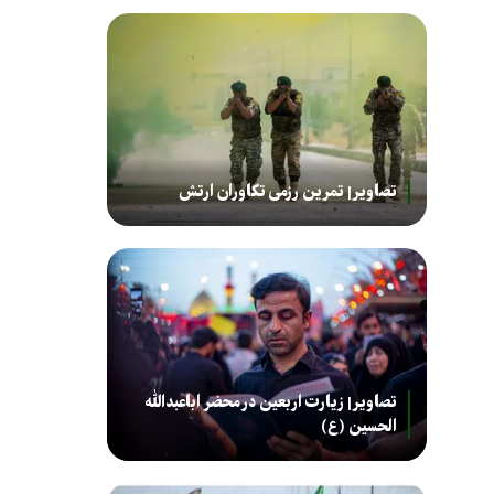
تصاویر| تمرین رزمی تکاوران ارتش
تصاویر| زیارت اربعین در محضر اباعبدالله
الحسین (ع)