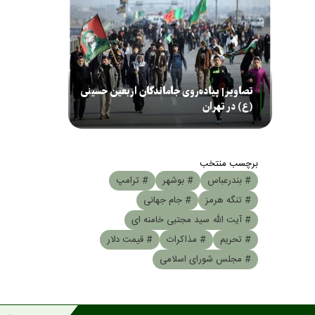
تصاویر| پیاده‌روی جاماندگان اربعین حسینی
(ع) در تهران
برچسب منتخب
# بندرعباس
# بوشهر
# ترامپ
# تنگه هرمز
# جام جهانی
# آیت الله سید مجتبی خامنه ای
# تحریم
# مذاکرات
# قیمت دلار
# مجلس شورای اسلامی