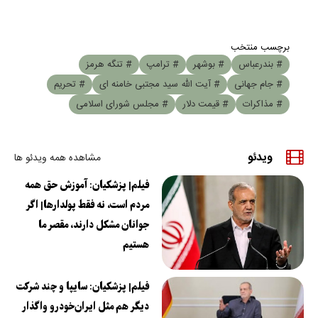
برچسب منتخب
# بندرعباس
# بوشهر
# ترامپ
# تنگه هرمز
# جام جهانی
# آیت الله سید مجتبی خامنه ای
# تحریم
# مذاکرات
# قیمت دلار
# مجلس شورای اسلامی
ویدئو
مشاهده همه ویدئو ها
فیلم| پزشکیان: آموزش حق همه
مردم است، نه فقط پولدارها| اگر
جوانان مشکل دارند، مقصر ما
هستیم
فیلم| پزشکیان: سایپا و چند شرکت
دیگر هم مثل ایران‌خودرو واگذار