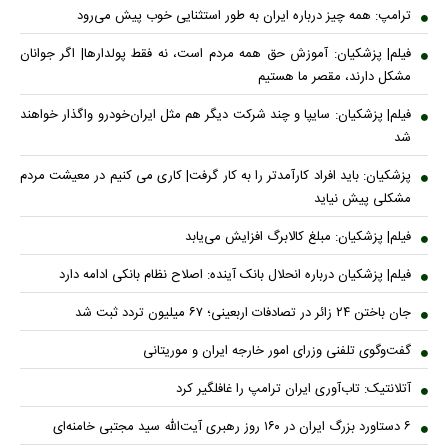
ترامپ: همه چیز درباره ایران به طور استثنایی خوب پیش می‌رود
فیلم| پزشکیان: آموزش حق همه مردم است، نه فقط پولدارها| اگر جوانان
مشکل دارند، مقصر ما هستیم
فیلم| پزشکیان: سایپا و چند شرکت دیگر هم مثل ایران‌خودرو واگذار خواهند
شد
پزشکیان: باید افراد کارآمدتر را به کار گرفت| کاری می کنیم در معیشت مردم
مشکلی پیش نیاید
فیلم| پزشکیان: مبلغ کالابرگ افزایش می‌یابد
فیلم| پزشکیان درباره انحلال بانک آینده: اصلاح نظام بانکی ادامه دارد
جان باختن ۲۴ زائر در تصادفات اربعینی؛ ۶۷ میلیون تردد ثبت شد
گفت‌وگوی تلفنی وزرای امور خارجه ایران و موریتانی
آتلانتیک: تاب‌آوری ایران ترامپ را غافلگیر کرد
۶ دستاورد بزرگ ایران در ۱۶۰ روز رهبری آیت‌الله سید مجتبی خامنه‌ای