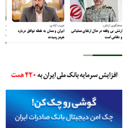
سخنگوی ارتش؛
غریب آبادی:
عضو ک
خارج
ارتش بی وقفه در حال ارتقای عملیاتی
ایران و عمان به نقطه توافق درباره
ترامپ
و دفاعی است
هرمز رسیدند
را پس