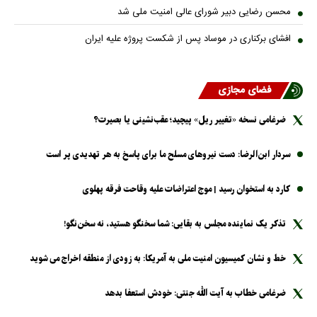
محسن رضایی دبیر شورای عالی امنیت ملی شد
افشای برکناری در موساد پس از شکست پروژه علیه ایران
فضای مجازی
ضرغامی نسخه «تغییر ریل» پیچید؛ عقب‌نشینی یا بصیرت؟
سردار ابن‌الرضا: دست نیرو‌های مسلح ما برای پاسخ به هر تهدیدی پر است
کارد به استخوان رسید | موج اعتراضات علیه وقاحت فرقه پهلوی
تذکر یک نماینده مجلس به بقایی: شما سخنگو هستید، نه سخن‌نگو!
خط و نشان کمیسیون امنیت ملی به آمریکا: به زودی از منطقه اخراج می شوید
ضرغامی خطاب به آیت الله جنتی: خودش استعفا بدهد