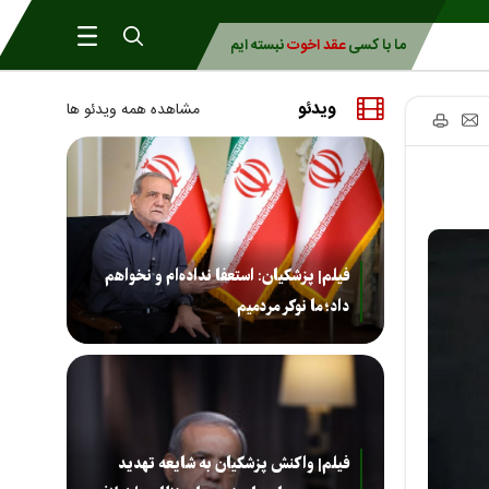
ما با کسی
عقد اخوت
نبسته ایم
ویدئو
مشاهده همه ویدئو ها
فیلم| پزشکیان: استعفا نداده‌ام و نخواهم
داد؛ ما نوکر مردمیم
فیلم| واکنش پزشکیان به شایعه تهدید