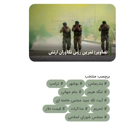
تصاویر| تمرین رزمی تکاوران ارتش
برچسب منتخب
# بندرعباس
# بوشهر
# ترامپ
# تنگه هرمز
# جام جهانی
# آیت الله سید مجتبی خامنه ای
# تحریم
# مذاکرات
# قیمت دلار
# مجلس شورای اسلامی