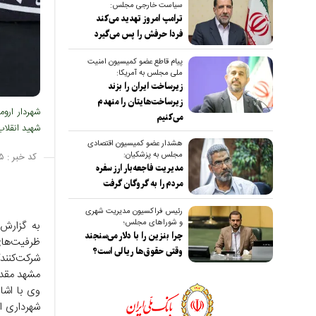
سیاست خارجی مجلس:
ترامپ امروز تهدید می‌کند
فردا حرفش را پس می‌گیرد
پیام قاطع عضو کمیسیون امنیت
ملی مجلس به آمریکا:
زیرساخت ایران را بزند
زیرساخت‌هایتان را منهدم
شهردار اروم
می‌کنیم
شهید انقلاب
هشدار عضو کمیسیون اقتصادی
مجلس به پزشکیان:
کد خبر :
۵
مدیریت فاجعه‌بار ارز سفره
مردم را به گروگان گرفت
رئیس فراکسیون مدیریت شهری
و شوراهای مجلس؛
به گزارش 
چرا بنزین را با دلار می‌سنجند
ظرفیت‌ها
وقتی حقوق‌ها ریالی است؟
شرکت‌کنند
مشهد مقدس
وی با اشا
شهرداری ار