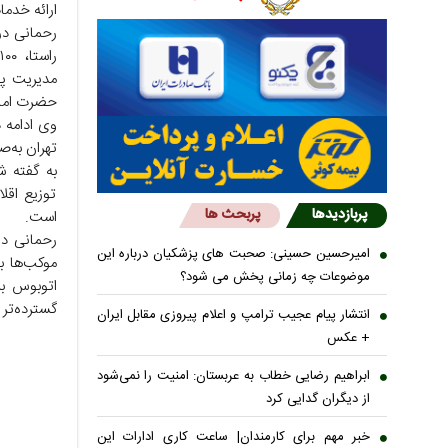
ارائه خدما
رحمانی در
مدیریت پس
حضرت امام 
تهران به‌ص
به گفته ش
توزیع اقل
پربازدیدها
پربحث ها
است.
رحمانی در 
امیرحسین حسینی: صحبت های پزشکیان درباره این
موکب‌ها ب
موضوعات چه زمانی پخش می شود؟
اتوبوس بر
گسترده‌تر 
انتشار پیام عجیب ترامپ و اعلام پیروزی مقابل ایران
+ عکس
ابراهیم رضایی خطاب به عربستان: امنیت را نمی‌شود
از دیگران گدایی کرد
خبر مهم برای کارمندان| ساعت کاری ادارات این