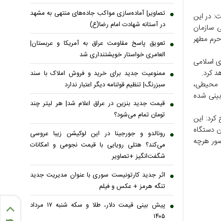
تصاویر| آماده‌سازی مواکب جاده‌های منتهی به مشهد
: در این
در آستانه شهادت امام رضا(ع)
صی سازمان
حرم مطهر
تعویق پاسخ مقاومت عراق به آمریکا و عربستان|
العامری خواستار خویشتنداری شد
اه در میدان جمهوری اسلامی
د کرد.
ممنوعیت جدید برای خرید و فروش املاک با سند
ی محیطی،
سبزرنگ| تنظیم قولنامه دیگر اعتبار ندارد
بینی شده
قیمت جدید بنزین در عراق اعلام شد| هر لیتر چند
تومان تمام می‌شود؟
 کرد: این
ن دستگاه
رونالدو و جورجینا در این لوکیشن زیبا عروسی
ضور هرچه
می‌کند؟ هتلی رویایی با قیمت نجومی و امکانات
شگفت‌انگیز +تصاویر
اثر جدید کارتونیست سوری با عنوان مدیریت جدید
تنگه هرمز + عکس و فیلم
پیش بینی قیمت دلار، طلا و سکه شنبه ۱۷ مرداد
۱۴۰۵