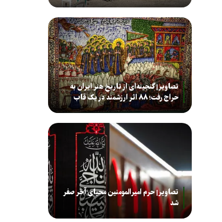
تصاویر| گنجینه‌ای از تاریخ هنر ایران به
حراج رفت؛ ۸۸ اثر ارزشمند در یک قاب
تصاویر| حرم امیرالمومنین محیای آخر صفر
شد