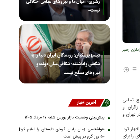
رهبری؛ «میان ما و نیروهای نظامی اختلافی
نیست»
داران رهبر
فیلم| پزشکیان: رزمندگان ایران دنیا را به
شگفتی واداشتند؛ شکافی میان دولت و
نیروهای مسلح نیست
یج تمامی
آخرین اخبار
ائران و
 تهران و
پیش‌بینی وضعیت بازار بورس شنبه ۱۷ مرداد ۱۴۰۵
هار کرد:
هواشناسی زمان پایان گرمای تابستان را اعلام کرد|
ی را برای
۵۰ روز گرم در پیش است