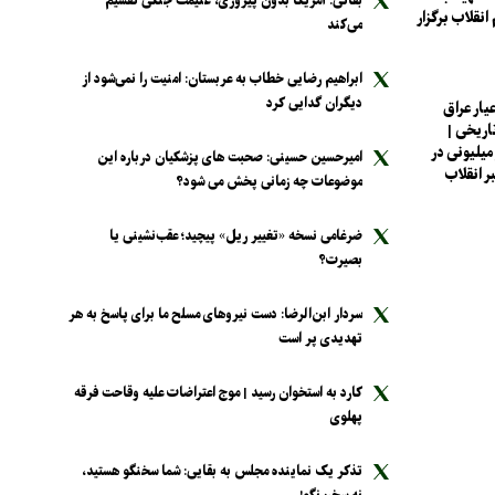
بقائی: آمریکا بدون پیروزی، غنیمت جنگی تقسیم
انقلاب برگزار
می‌کند
ابراهیم رضایی خطاب به عربستان: امنیت را نمی‌شود از
دیگران گدایی کرد
یار عراق
اریخی |
یلیونی در
امیرحسین حسینی: صحبت های پزشکیان درباره این
ر انقلاب
موضوعات چه زمانی پخش می شود؟
ضرغامی نسخه «تغییر ریل» پیچید؛ عقب‌نشینی یا
بصیرت؟
سردار ابن‌الرضا: دست نیرو‌های مسلح ما برای پاسخ به هر
تهدیدی پر است
کارد به استخوان رسید | موج اعتراضات علیه وقاحت فرقه
پهلوی
تذکر یک نماینده مجلس به بقایی: شما سخنگو هستید،