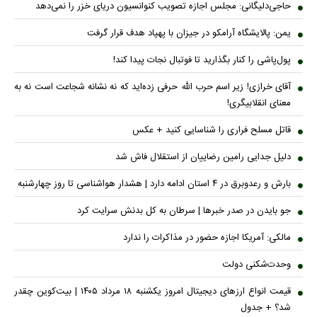
حاجی‌دلیگانی: مجلس اجازه تصویب کنوانسیون دریای خزر را نمی‌دهد
یمن: پالایشگاه آرامکو در جیزان با پهپاد هدف قرار گرفت
پول‌پاشی را کنار بگذارید تا فوتبال نجات پیدا کند!
آقای خرازی! زیر اسم حرب الله حرفی زده‌اید که نه نشانه شجاعت است نه به
معنای انقلابیگری!
قاتل مسلح فراری را شناسایی کنید + عکس
دلیل جدایی رامین رضاییان از استقلال فاش شد
بارش و رعدوبرق در ۴ استان ادامه دارد | هشدار هواشناسی تا روز چهارشنبه
جو بایدن در صدر خبر‌ها | سرطان به کل بدنش سرایت کرد
مالکی: آمریکا اجازه حضور در مذاکرات را ندارد
وحدت‌شکنی دولت
قیمت انواع ارز‌های دیجیتال امروز یکشنبه ۱۸ مرداد ۱۴۰۵ | بیت‌کوین چقدر
شد؟ + جدول