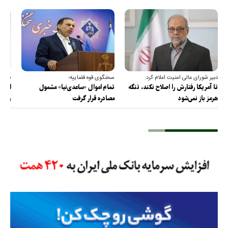
دبیر شورای عالی امنیت اعلام کرد:
سخنگوی قوه قضاییه؛
سخنگ
تا آمریکا رفتارش را اصلاح نکند، تنگه
تمام اموال «ساعدی‌نیا» مشمول
ارتش 
هرمز باز نمی‌شود
مصادره قرار گرفت
و دف