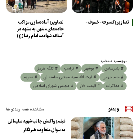
تصاویر| کنسرت «خسوف»
تصاویر| آماده‌سازی مواکب
جاده‌های منتهی به مشهد در
آستانه شهادت امام رضا(ع)
برچسب منتخب
# بندرعباس
# بوشهر
# ترامپ
# تنگه هرمز
# جام جهانی
# آیت الله سید مجتبی خامنه ای
# تحریم
# مذاکرات
# قیمت دلار
# مجلس شورای اسلامی
ویدئو
مشاهده همه ویدئو ها
فیلم| واکنش جالب شهید سلیمانی
به سوال متفاوت خبرنگار