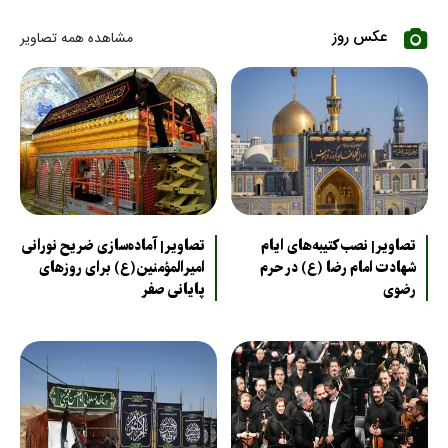
عکس روز
مشاهده همه تصاویر
تصاویر| نصب کتیبه‌های ایام
تصاویر| آماده‌سازی ضریح نورانی
شهادت امام رضا (ع) در حرم
امیرالمؤمنین(ع) برای روزهای
رضوی
پایانی صفر